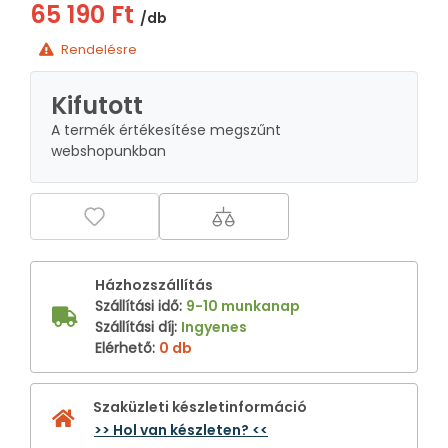
65 190 Ft
/db
Rendelésre
Kifutott
A termék értékesítése megszűnt
webshopunkban
Házhozszállítás
Szállítási idő
:
9-10 munkanap
Szállítási díj
:
Ingyenes
Elérhető
:
0 db
Szaküzleti készletinformáció
>> Hol van készleten? <<