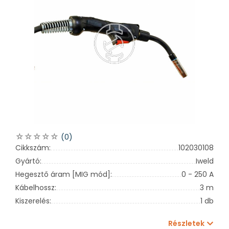
(0)
Cikkszám:
102030108
Gyártó:
Iweld
Hegesztő áram [MIG mód]:
0 - 250 A
Kábelhossz:
3 m
Kiszerelés:
1 db
Részletek