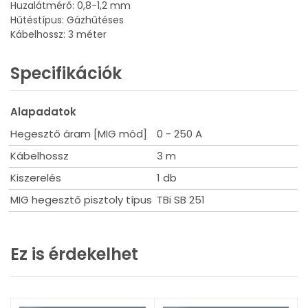
Huzalátmérő: 0,8-1,2 mm
Hűtéstípus: Gázhűtéses
Kábelhossz: 3 méter
Specifikációk
Alapadatok
Hegesztő áram [MIG mód]
0 - 250 A
Kábelhossz
3 m
Kiszerelés
1 db
MIG hegesztő pisztoly típus
TBi SB 251
Ez is érdekelhet