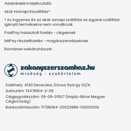
Adatvédelmi tájékoztató
Akár Holnapi Kiszállítás*
* Az ingyenes és az akár aznapi szállítási az egyedi szállítást
igénylő termékekre nem vonatkozik
PastPay halasztott fizetés - cégeknek
MilPay részletfizetés - magánszemélyeknek
Romániai webáruházunk
Székhely: 4130 Derecske, Dózsa György 32/A
Adószám: 13478164-2-09
Cégjegyzékszám: 09-09-011517 (Hajdú-Bihar Megyei
Cégbíróság)
Bankszámlaszám: 11738084-20023986-00000000