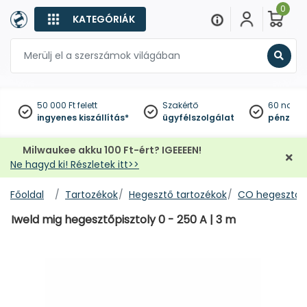
0
KATEGÓRIÁK
Keres
50 000 Ft felett
Szakértő
60 napo
ingyenes kiszállítás*
ügyfélszolgálat
pénzviss
Milwaukee akku 100 Ft-ért? IGEEEEN!
Ne hagyd ki! Részletek itt>>
Főoldal
Tartozékok
Hegesztő tartozékok
CO hegesztő a
Iweld mig hegesztőpisztoly 0 - 250 A | 3 m