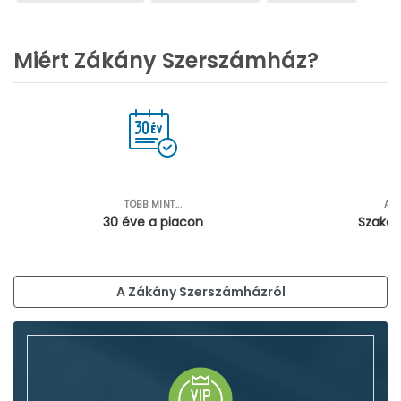
Miért Zákány Szerszámház?
TÖBB MINT...
AZ
30 éve a piacon
Szakér
A Zákány Szerszámházról