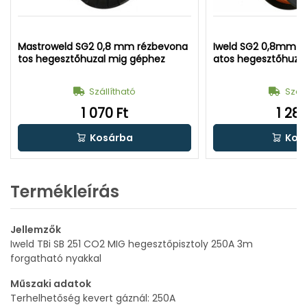
Mastroweld SG2 0,8 mm rézbevona
Iweld SG2 0,8mm E
tos hegesztőhuzal mig géphez
atos hegesztőhuza
Szállítható
Száll
1 070 Ft
1 288
Kosárba
Kos
Termékleírás
Jellemzők
Iweld TBi SB 251 CO2 MIG hegesztőpisztoly 250A 3m
forgatható nyakkal
Műszaki adatok
Terhelhetőség kevert gáznál: 250A