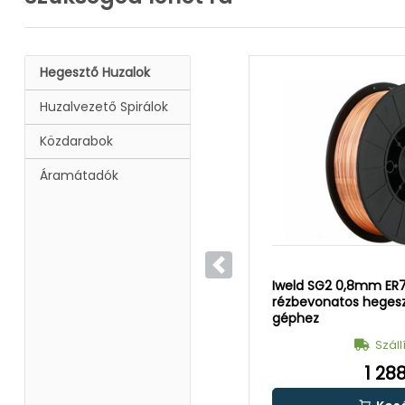
Hegesztő Huzalok
Huzalvezető Spirálok
Közdarabok
Áramátadók
Előző
Iweld SG2 0,8mm ER
rézbevonatos heges
géphez
Száll
1 288