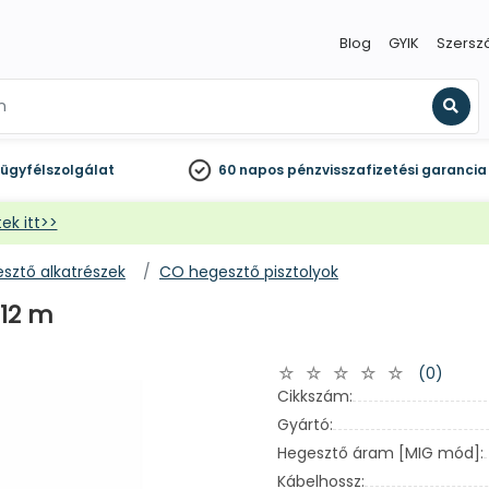
Blog
GYIK
Szersz
Kere
ügyfélszolgálat
60 napos
pénzvisszafizetési garancia
ek itt>>
sztő alkatrészek
CO hegesztő pisztolyok
 12 m
(0)
Cikkszám:
Gyártó:
Hegesztő áram [MIG mód]:
Kábelhossz: