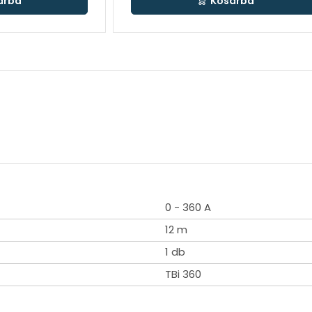
árba
Kosárba
0 - 360 A
12 m
1 db
TBi 360