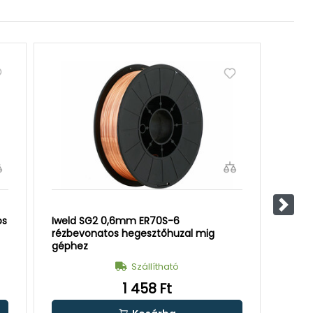
Követ
os
Iweld SG2 0,6mm ER70S-6
Iweld
rézbevonatos hegesztőhuzal mig
rézbe
géphez
géph
Szállítható
1 458 Ft