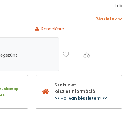
1 db
Részletek
Rendelésre
megszűnt
Szaküzleti
munkanap
készletinformáció
nes
>> Hol van készleten? <<