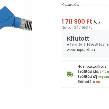
Kiszerelés:
1 711 900 Ft
/db
Nettó 1 347 953 Ft
Kifutott
A termék értékesítése 
webshopunkban
Házhozszállítás
Szállítási idő
:
9-10 
Szállítási díj
:
Ingye
Elérhető
:
0 db