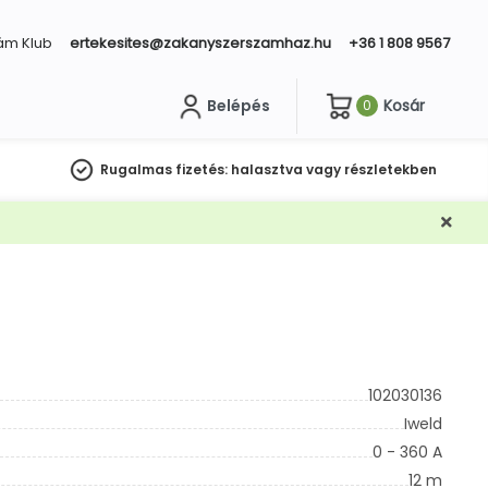
ám Klub
ertekesites@zakanyszerszamhaz.hu
+36 1 808 9567
Belépés
Kosár
0
sés
Rugalmas fizetés:
halasztva vagy részletekben
102030136
Iweld
0 - 360 A
12 m