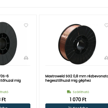
70S-6
Mastroweld SG2 0,8 mm rézbevonat
ztőhuzal mig
hegesztőhuzal mig géphez
ítható
Szállítható
 Ft
1 070 Ft