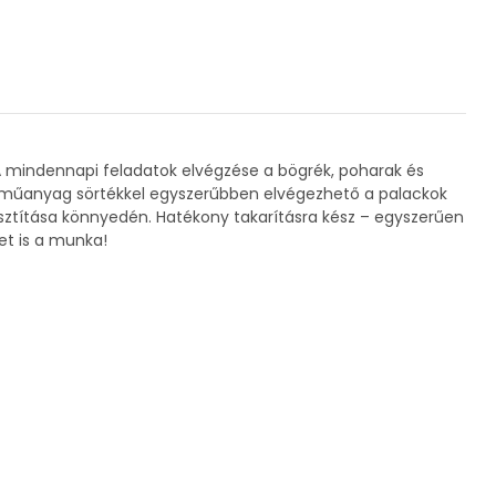
. A mindennapi feladatok elvégzése a bögrék, poharak és
szú műanyag sörtékkel egyszerűbben elvégezhető a palackok
isztítása könnyedén. Hatékony takarításra kész – egyszerűen
et is a munka!