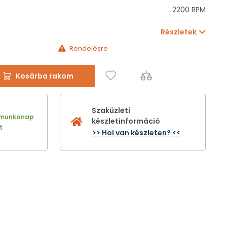
2200 RPM
Részletek
Rendelésre
Kosárba rakom
Szaküzleti
 munkanap
készletinformáció
t
>> Hol van készleten? <<