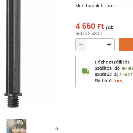
Max. fordulatszám:
4 550 Ft
/db
Nettó 3 583 Ft
Házhozszállítás
Szállítási idő
:
15-16
Szállítási díj
:
1 490 F
Elérhető
:
0 db
Next