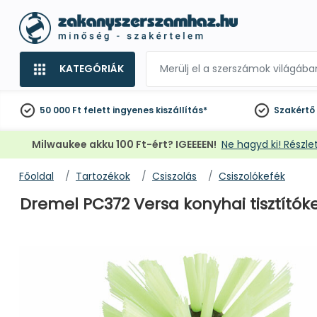
KATEGÓRIÁK
50 000 Ft felett
ingyenes kiszállítás*
Szakértő
Milwaukee akku 100 Ft-ért? IGEEEEN!
Ne hagyd ki! Részlet
Főoldal
Tartozékok
Csiszolás
Csiszolókefék
Dremel PC372 Versa konyhai tisztítók