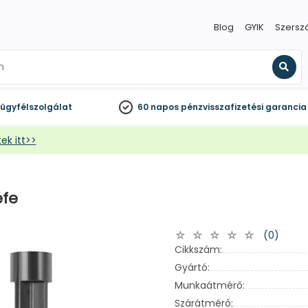
Blog
GYIK
Szersz
Kere
ügyfélszolgálat
60 napos
pénzvisszafizetési garancia
ek itt>>
efe
(0)
Cikkszám:
Gyártó:
Munkaátmérő:
Szárátmérő: