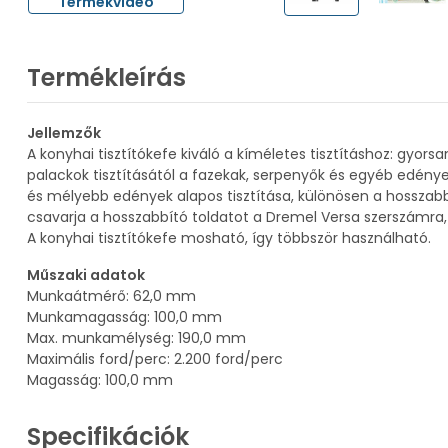
Termékvideó
Termékleírás
Jellemzők
A konyhai tisztítókefe kiváló a kíméletes tisztításhoz: gyor
palackok tisztításától a fazekak, serpenyők és egyéb edény
és mélyebb edények alapos tisztítása, különösen a hosszabb
csavarja a hosszabbító toldatot a Dremel Versa szerszámra, 
A konyhai tisztítókefe mosható, így többször használható.
Műszaki adatok
Munkaátmérő: 62,0 mm
Munkamagasság: 100,0 mm
Max. munkamélység: 190,0 mm
Maximális ford/perc: 2.200 ford/perc
Magasság: 100,0 mm
Specifikációk