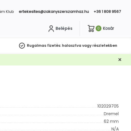
ám Klub
ertekesites@zakanyszerszamhaz.hu
+36 1 808 9567
Belépés
Kosár
0
sés
Rugalmas fizetés:
halasztva vagy részletekben
102029705
Dremel
62 mm
N/A