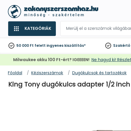
KATEGÓRIÁK
50 000 Ft felett
ingyenes kiszállítás*
Szakértő
Milwaukee akku 100 Ft-ért? IGEEEEN!
Ne hagyd ki! Részlet
Főoldal
Kéziszerszámok
Dugókulcsok és tartozékok
King Tony dugókulcs adapter 1/2 inch 