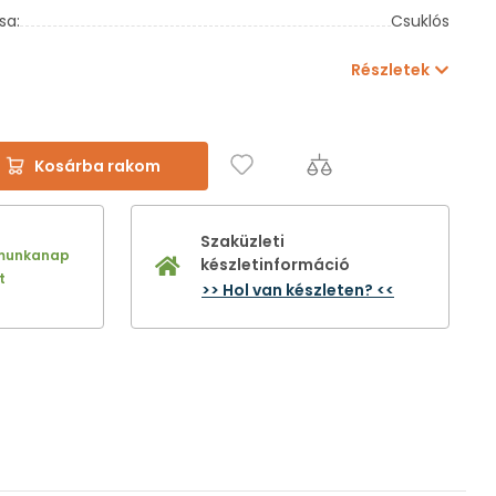
sa:
Csuklós
Részletek
Kosárba rakom
Szaküzleti
 munkanap
készletinformáció
t
>> Hol van készleten? <<