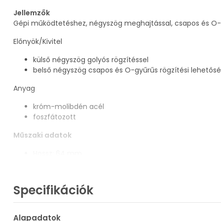
Jellemzők
Gépi működtetéshez, négyszög meghajtással, csapos és O-gy
Előnyök/Kivitel
külső négyszög golyós rögzítéssel
belső négyszög csapos és O-gyűrűs rögzítési lehetős
Anyag
króm-molibdén acél
foszfátozott
Műszaki adatok
Hossz: 64 mm
Átmérő: 29,1 mm
Meghajtás: 1/2 inch, négyszög
Specifikációk
Alapadatok