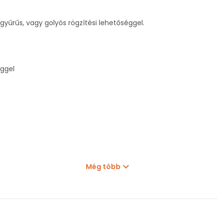
űrűs, vagy golyós rögzítési lehetőséggel.
éggel
Még több