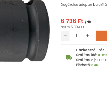
Dugókulcs adapter kialakítá
6 736 Ft
/db
Nettó 5 304 Ft
Házhozszállítás
Szállítási idő
:
11-12
Szállítási díj
:
1 490 F
Elérhető
:
0 db