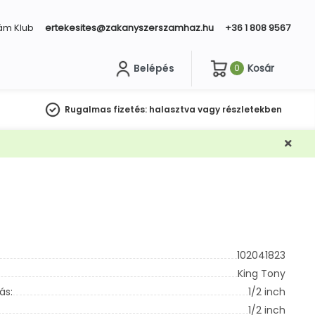
ám Klub
ertekesites@zakanyszerszamhaz.hu
+36 1 808 9567
Belépés
Kosár
0
sés
Rugalmas fizetés:
halasztva vagy részletekben
102041823
King Tony
ás:
1/2 inch
1/2 inch