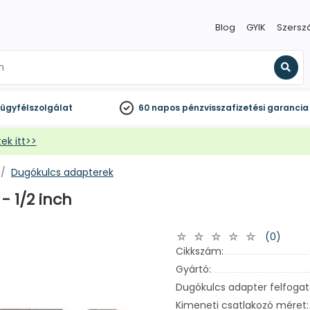
Blog
GYIK
Szersz
Kere
ügyfélszolgálat
60 napos
pénzvisszafizetési garancia
ek itt>>
Dugókulcs adapterek
- 1/2 inch
(0)
Cikkszám:
Gyártó:
Dugókulcs adapter felfogat
Kimeneti csatlakozó méret: