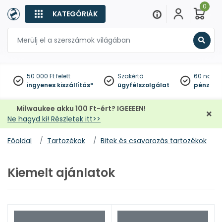
0
KATEGÓRIÁK
Keres
50 000 Ft felett
Szakértő
60 napo
ingyenes kiszállítás*
ügyfélszolgálat
pénzviss
Milwaukee akku 100 Ft-ért? IGEEEEN!
Ne hagyd ki! Részletek itt>>
Főoldal
Tartozékok
Bitek és csavarozás tartozékok
Kiemelt ajánlatok