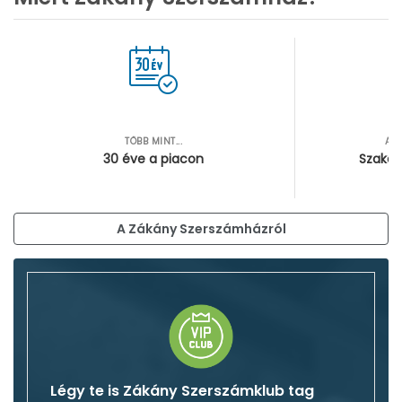
TÖBB MINT...
AZ
30 éve a piacon
Szakér
A Zákány Szerszámházról
Légy te is Zákány Szerszámklub tag