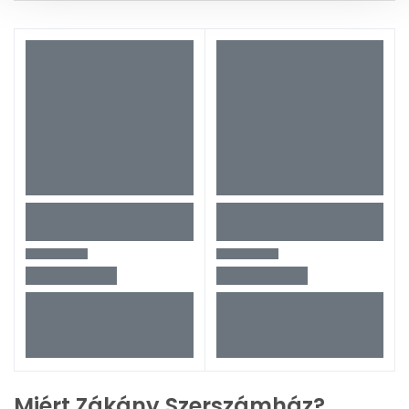
Miért Zákány Szerszámház?