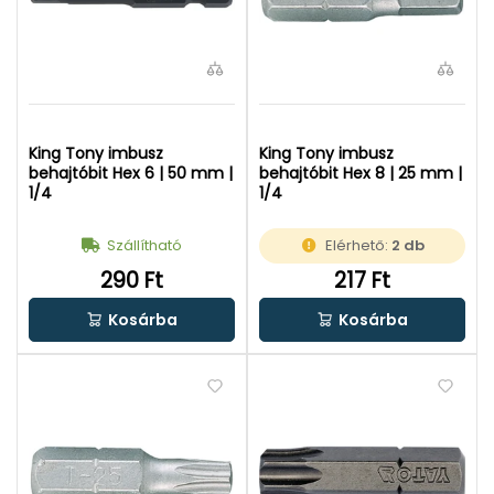
King Tony imbusz
King Tony imbusz
behajtóbit Hex 6 | 50 mm |
behajtóbit Hex 8 | 25 mm |
1/4
1/4
Szállítható
Elérhető:
2 db
290 Ft
217 Ft
Kosárba
Kosárba