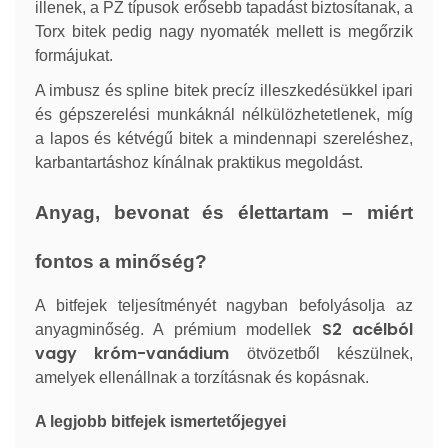
illenek, a PZ típusok erősebb tapadást biztosítanak, a
Torx bitek pedig nagy nyomaték mellett is megőrzik
formájukat.
A imbusz és spline bitek precíz illeszkedésükkel ipari
és gépszerelési munkáknál nélkülözhetetlenek, míg
a lapos és kétvégű bitek a mindennapi szereléshez,
karbantartáshoz kínálnak praktikus megoldást.
Anyag, bevonat és élettartam – miért
fontos a minőség?
A bitfejek teljesítményét nagyban befolyásolja az
S2 acélból
anyagminőség. A prémium modellek
vagy króm-vanádium
ötvözetből készülnek,
amelyek ellenállnak a torzításnak és kopásnak.
A legjobb bitfejek ismertetőjegyei