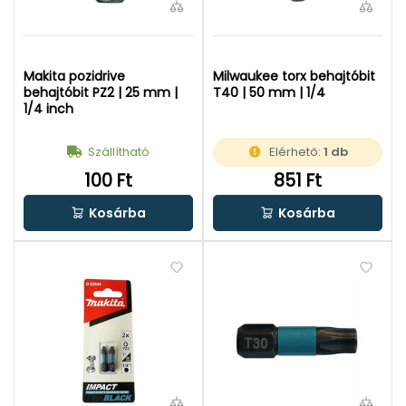
Makita pozidrive
Milwaukee torx behajtóbit
behajtóbit PZ2 | 25 mm |
T40 | 50 mm | 1/4
1/4 inch
Szállítható
Elérhető:
1 db
100 Ft
851 Ft
Kosárba
Kosárba