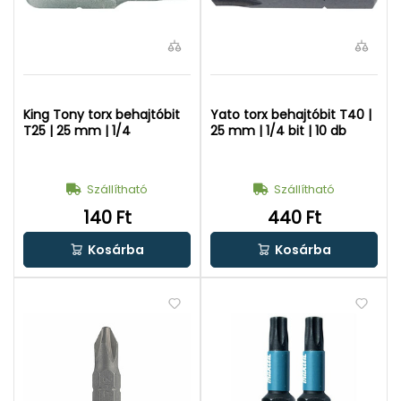
King Tony torx behajtóbit
Yato torx behajtóbit T40 |
T25 | 25 mm | 1/4
25 mm | 1/4 bit | 10 db
Szállítható
Szállítható
140 Ft
440 Ft
Kosárba
Kosárba