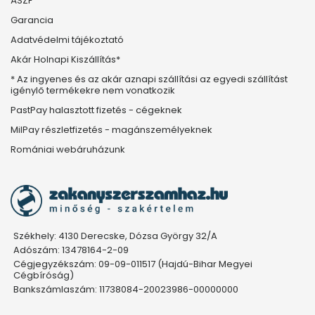
ÁSZF
Garancia
Adatvédelmi tájékoztató
Akár Holnapi Kiszállítás*
* Az ingyenes és az akár aznapi szállítási az egyedi szállítást
igénylő termékekre nem vonatkozik
PastPay halasztott fizetés - cégeknek
MilPay részletfizetés - magánszemélyeknek
Romániai webáruházunk
Székhely: 4130 Derecske, Dózsa György 32/A
Adószám: 13478164-2-09
Cégjegyzékszám: 09-09-011517 (Hajdú-Bihar Megyei
Cégbíróság)
Bankszámlaszám: 11738084-20023986-00000000