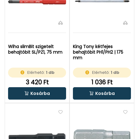
Wiha slimBit szigetelt
King Tony kétfejes
behajtóbit SL/PZ1, 75 mm
behajtóbit PH1/PH2 | 175
mm
Elérhető:
1 db
Elérhető:
1 db
3 420 Ft
1 036 Ft
Kosárba
Kosárba