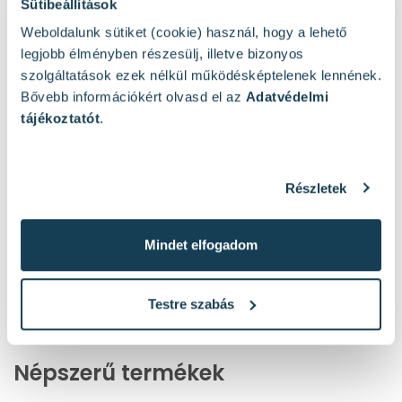
Sütibeállítások
Weboldalunk sütiket (cookie) használ, hogy a lehető
legjobb élményben részesülj, illetve bizonyos
Milwaukee torx behajtóbit
Makita pozidrive
T15 | 90 mm | 1/4
behajtóbit PZ2 | 25 mm |
szolgáltatások ezek nélkül működésképtelenek lennének.
1/4 inch
Bővebb információkért olvasd el az
Adatvédelmi
tájékoztatót
.
Elérhető:
3 db
Elérhető:
2 db
953 Ft
200 Ft
Részletek
Kosárba
Kosárba
Mindet elfogadom
1
2
3
44
...
1 / 44 oldal
(878 elem)
Testre szabás
Népszerű termékek