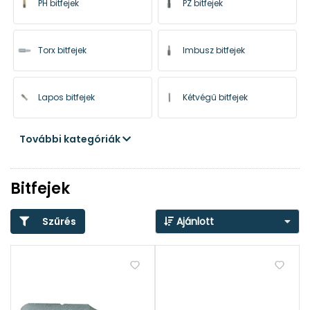
PH bitfejek
PZ bitfejek
Torx bitfejek
Imbusz bitfejek
Lapos bitfejek
Kétvégű bitfejek
További kategóriák
Spline bitfejek
Bitfejek
Szűrés
Ajánlott