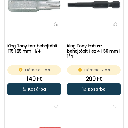
King Tony torx behajtóbit
King Tony imbusz
T15 | 25 mm | 1/4
behajtóbit Hex 4 | 50 mm |
1/4
Elérhető:
1 db
Elérhető:
2 db
140 Ft
290 Ft
Kosárba
Kosárba