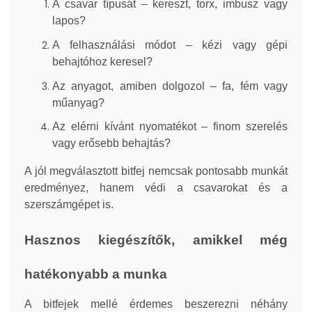
A csavar típusát – kereszt, torx, imbusz vagy
lapos?
A felhasználási módot – kézi vagy gépi
behajtóhoz keresel?
Az anyagot, amiben dolgozol – fa, fém vagy
műanyag?
Az elérni kívánt nyomatékot – finom szerelés
vagy erősebb behajtás?
A jól megválasztott bitfej nemcsak pontosabb munkát
eredményez, hanem védi a csavarokat és a
szerszámgépet is.
Hasznos kiegészítők, amikkel még
hatékonyabb a munka
A bitfejek mellé érdemes beszerezni néhány