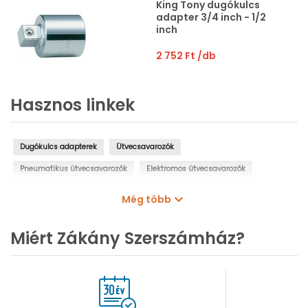
King Tony dugókulcs
adapter 3/4 inch - 1/2
inch
2 752 Ft
/db
Hasznos linkek
Dugókulcs adapterek
Ütvecsavarozók
Pneumatikus ütvecsavarozók
Elektromos ütvecsavarozók
Akkus ütvecsavarozók
Krova hajtószárak
Nyomatékkulcsok
Még több
Bitfejek
Bit készletek
Miért Zákány Szerszámház?