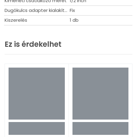
Kimeneti csatlakozó méret
1/2 inch
Dugókulcs adapter kialakítása
Fix
Kiszerelés
1 db
Ez is érdekelhet