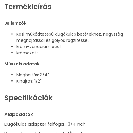
Termékleírás
Jellemzők
Kézi működtetésű dugókulcs betétekhez, négyszög
meghajtással és golyós rögzítéssel.
króm-vanádium acél
krómozott
Műszaki adatok
Meghajtás: 3/4"
Kihajtás: 1/2"
Specifikációk
Alapadatok
Dugókulcs adapter felfogatás
3/4 inch