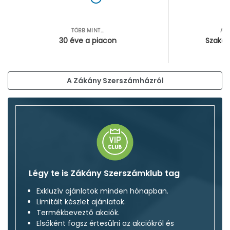
TÖBB MINT...
AZ
30 éve a piacon
Szakér
A Zákány Szerszámházról
Légy te is Zákány Szerszámklub tag
Exkluzív ajánlatok minden hónapban.
Limitált készlet ajánlatok.
Termékbeveztő akciók.
Elsőként fogsz értesülni az akciókról és