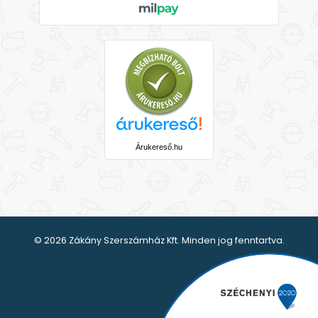
Árukereső.hu
© 2026 Zákány Szerszámház Kft. Minden jog fenntartva.