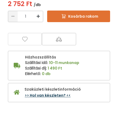
2 752 Ft
/db
Kosárba rakom
Házhozszállítás
Szállítási idő
:
10-11 munkanap
Szállítási díj
:
1 490 Ft
Elérhető
:
0 db
Szaküzleti készletinformáció
>> Hol van készleten? <<