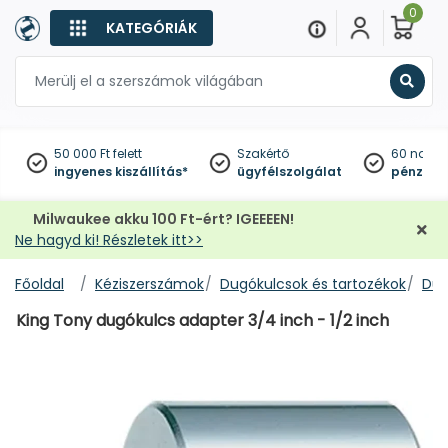
0
KATEGÓRIÁK
Keres
50 000 Ft felett
Szakértő
60 napo
ingyenes kiszállítás*
ügyfélszolgálat
pénzviss
Milwaukee akku 100 Ft-ért? IGEEEEN!
Ne hagyd ki! Részletek itt>>
Főoldal
Kéziszerszámok
Dugókulcsok és tartozékok
Dug
King Tony dugókulcs adapter 3/4 inch - 1/2 inch