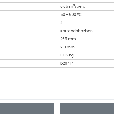
3
0,65 m
/perc
50 - 600 °C
2
Kartondobozban
265 mm
210 mm
0,85 kg
D26414