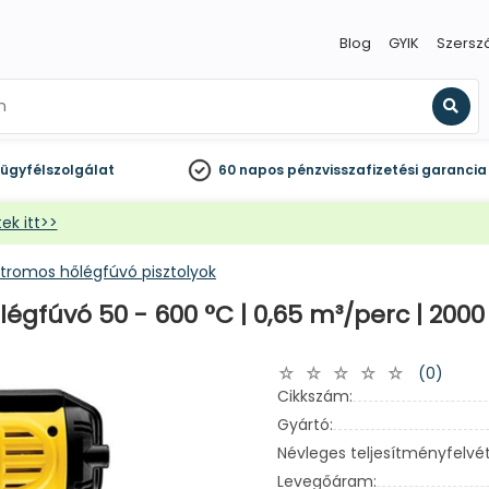
Blog
GYIK
Szersz
Kere
ügyfélszolgálat
60 napos
pénzvisszafizetési garancia
ek itt>>
ktromos hőlégfúvó pisztolyok
égfúvó 50 - 600 °C | 0,65 m³/perc | 200
(0)
Cikkszám:
Gyártó:
Névleges teljesítményfelvét
Levegőáram: