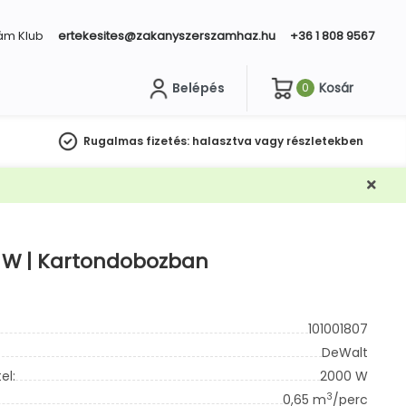
ám Klub
ertekesites@zakanyszerszamhaz.hu
+36 1 808 9567
Belépés
Kosár
0
sés
Rugalmas fizetés:
halasztva vagy részletekben
0 W | Kartondobozban
101001807
DeWalt
el:
2000 W
3
0,65 m
/perc