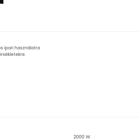
 ipari használatra
rsékletekre.
2000 W