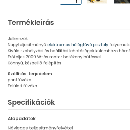
Termékleírás
Jellemzők
Nagyteljesítményű
elektromos hőlégfúvó pisztoly
folyamatos
Kiváló szabályzási és beállítási lehetőségek külömbözö hőmé
Erőteljes 2000 W-ós motor hatékony hűtéssel
Könnyű, kézbeillő felépítés
Szállítási terjedelem
pontfúvóka
Felületi fúvóka
Specifikációk
Alapadatok
Névleges teljesítményfelvétel