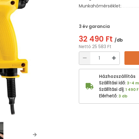
Munkahőmérséklet:
3 év garancia
32 490 Ft
/db
Nettó 25 583 Ft
Házhozszállítás
Szállítási idő
:
3-4 
Szállítási díj
:
1 490 F
Elérhető
:
3 db
Next