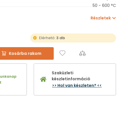
50 - 600 °C
Részletek
Elérhető:
3 db
Kosárba rakom
Szaküzleti
munkanap
készletinformáció
t
>> Hol van készleten? <<