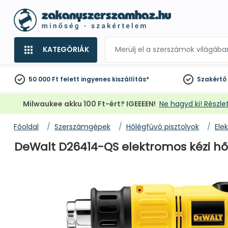
KATEGÓRIÁK
50 000 Ft felett
ingyenes kiszállítás*
Szakértő
Milwaukee akku 100 Ft-ért? IGEEEEN!
Ne hagyd ki! Részlet
Főoldal
Szerszámgépek
Hőlégfúvó pisztolyok
Ele
DeWalt D26414-QS elektromos kézi hől