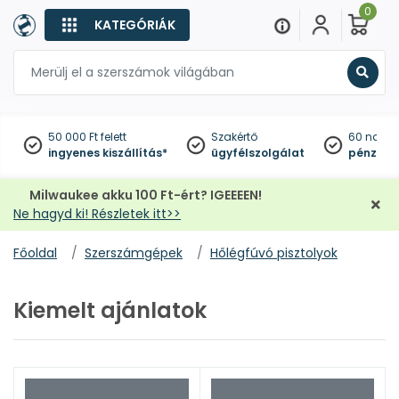
0
KATEGÓRIÁK
Keres
50 000 Ft felett
Szakértő
60 napo
ingyenes kiszállítás*
ügyfélszolgálat
pénzviss
Milwaukee akku 100 Ft-ért? IGEEEEN!
Ne hagyd ki! Részletek itt>>
Főoldal
Szerszámgépek
Hőlégfúvó pisztolyok
Kiemelt ajánlatok