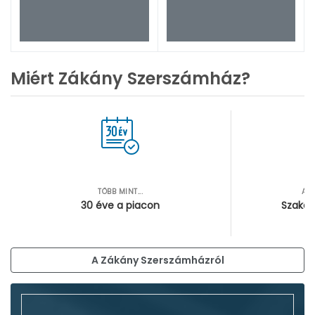
Miért Zákány Szerszámház?
TÖBB MINT...
AZ
30 éve a piacon
Szakér
A Zákány Szerszámházról