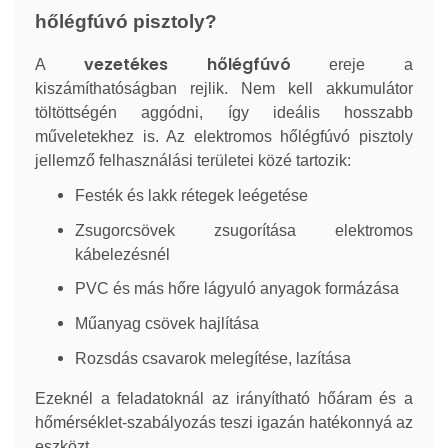
hőlégfúvó pisztoly?
vezetékes hőlégfúvó
A
ereje a
kiszámíthatóságban rejlik. Nem kell akkumulátor
töltöttségén aggódni, így ideális hosszabb
műveletekhez is. Az elektromos hőlégfúvó pisztoly
jellemző felhasználási területei közé tartozik:
Festék és lakk rétegek leégetése
Zsugorcsövek zsugorítása elektromos
kábelezésnél
PVC és más hőre lágyuló anyagok formázása
Műanyag csövek hajlítása
Rozsdás csavarok melegítése, lazítása
Ezeknél a feladatoknál az irányítható hőáram és a
hőmérséklet-szabályozás teszi igazán hatékonnyá az
eszközt.