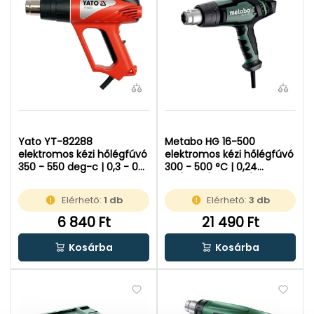
Yato YT-82288
Metabo HG 16-500
elektromos kézi hőlégfúvó
elektromos kézi hőlégfúvó
350 - 550 deg-c | 0,3 - 0-5
300 - 500 °C | 0,24
m3-m | 2000 W |
m³/perc/0,45 m³/perc |
Kartondobozban
1600 W | Kartondobozban
Elérhető:
1 db
Elérhető:
3 db
6 840 Ft
21 490 Ft
Kosárba
Kosárba