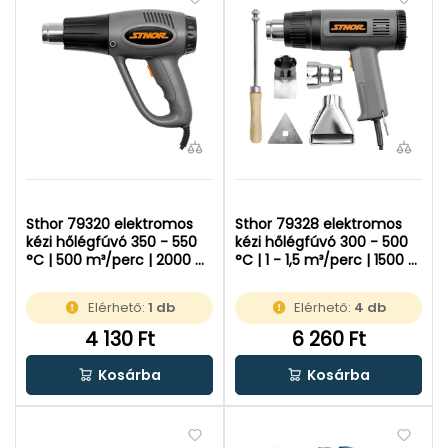
Sthor 79320 elektromos
Sthor 79328 elektromos
kézi hőlégfúvó 350 - 550
kézi hőlégfúvó 300 - 500
°C | 500 m³/perc | 2000 W
°C | 1 - 1,5 m³/perc | 1500 W
| Kartondobozban
| Kartondobozban
Elérhető:
1 db
Elérhető:
4 db
4 130 Ft
6 260 Ft
Kosárba
Kosárba