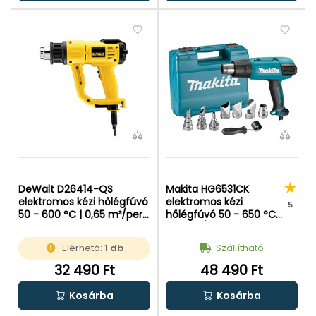
DeWalt D26414-QS
Makita HG6531CK
elektromos kézi hőlégfúvó
elektromos kézi
5
50 - 600 °C | 0,65 m³/perc
hőlégfúvó 50 - 650 °C |
| 2000 W |
0,55 m³/perc | 2000 W |
Kartondobozban
Kofferben
Elérhető:
1 db
Szállítható
32 490 Ft
48 490 Ft
Kosárba
Kosárba