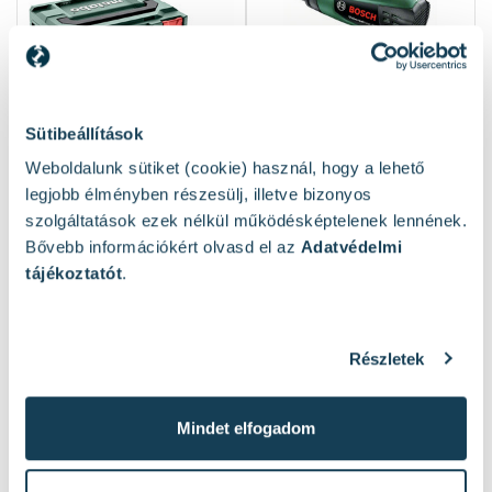
Sütibeállítások
Weboldalunk sütiket (cookie) használ, hogy a lehető
legjobb élményben részesülj, illetve bizonyos
Metabo HGS 22-630
Bosch UniversalHeat
szolgáltatások ezek nélkül működésképtelenek lennének.
elektromos kézi
600 elektromos kézi
5
4
Bővebb információkért olvasd el az
Adatvédelmi
hőlégfúvó 80 - 630 °C |
hőlégfúvó 50 - 600 °C |
0,15 m³/perc | 2200 W |
0,2 - 0,5 m³/perc | 1800
tájékoztatót
.
metaBOX-ban
W | Kartondobozban
Elérhető:
3 db
Elérhető:
2 db
48 350 Ft
20 790 Ft
Részletek
Kosárba
Kosárba
Mindet elfogadom
1
2