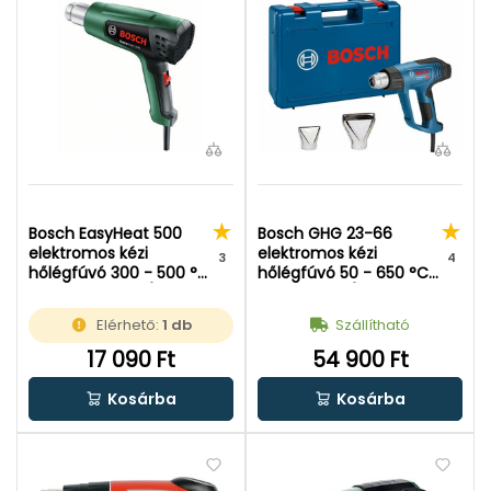
Bosch EasyHeat 500
Bosch GHG 23-66
elektromos kézi
elektromos kézi
3
4
hőlégfúvó 300 - 500 °C
hőlégfúvó 50 - 650 °C |
| 0,24 - 0,45 m³/perc |
0,15 - 0,5 m³/perc |
1600 W |
2300 W | Kofferben
Elérhető:
1 db
Szállítható
Kartondobozban
17 090 Ft
54 900 Ft
Kosárba
Kosárba