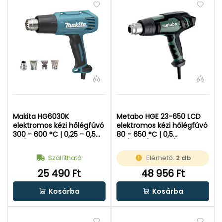
Makita HG6030K
Metabo HGE 23-650 LCD
elektromos kézi hőlégfúvó
elektromos kézi hőlégfúvó
300 - 600 °C | 0,25 - 0,5
80 - 650 °C | 0,5
m³/perc | 1800 W |
m³/perc/0,15 m³/perc |
Kofferben
2300 W | Kartondobozban
Szállítható
Elérhető:
2 db
25 490 Ft
48 956 Ft
Kosárba
Kosárba