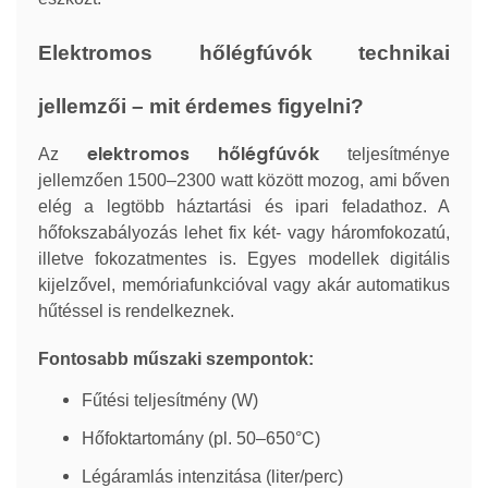
Elektromos hőlégfúvók technikai
jellemzői – mit érdemes figyelni?
elektromos hőlégfúvók
Az
teljesítménye
jellemzően 1500–2300 watt között mozog, ami bőven
elég a legtöbb háztartási és ipari feladathoz. A
hőfokszabályozás lehet fix két- vagy háromfokozatú,
illetve fokozatmentes is. Egyes modellek digitális
kijelzővel, memóriafunkcióval vagy akár automatikus
hűtéssel is rendelkeznek.
Fontosabb műszaki szempontok:
Fűtési teljesítmény (W)
Hőfoktartomány (pl. 50–650°C)
Légáramlás intenzitása (liter/perc)