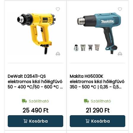
DeWalt D26411-QS
Makita HG5030K
elektromos kézi hőlégfúvó
elektromos kézi hőlégfúvó
50 - 400 °C/50 - 600 °C |
350 - 500 °C | 0,35 - 0,5
0,25 m³/perc/0,45
m³/perc | 1600 W |
m³/perc | 1800 W |
Kofferben
Szállítható
Szállítható
Kartondobozban
25 490 Ft
21 290 Ft
Kosárba
Kosárba