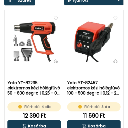
Szűrés
Ajánlott
Yato YT-82295
Yato YT-82457
elektromos kézi hőlégfúvó
elektromos kézi hőlégfúvó
50 - 600 deg-c | 0,25 - 0,5
100 - 500 deg-c | 0,12 - 2
m3-m | 2000 W |
m3-m | 750 W |
Kartondobozban
Kartondobozban
Elérhető:
4 db
Elérhető:
3 db
12 390 Ft
11 590 Ft
Kosárba
Kosárba