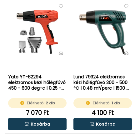
Yato YT-82294
Lund 79324 elektromos
elektromos kézi hőlégfúvó
kézi hőlégfúvó 300 - 500
450 - 600 deg-c | 0,25 -
°C | 0,48 m³/perc | 1500 W
0,5 m3-m | 2000 W |
| Kartondobozban
Kartondobozban
Elérhető:
2 db
Elérhető:
1 db
7 070 Ft
4 100 Ft
Kosárba
Kosárba