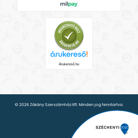
Árukereső.hu
© 2026 Zákány Szerszámház Kft. Minden jog fenntartva.