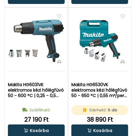
Makita HG6031VK
Makita HG6530VK
elektromos kézi hőlégfúvó
elektromos kézi hőlégfúvó
50 - 600 °C | 0,25 - 0,5
50 - 650 °C | 0,55 m³/perc
m³/perc | 1800 W |
| 2000 W | Kofferben
Kofferben
Szállítható
Elérhető:
5 db
27 190 Ft
38 890 Ft
Kosárba
Kosárba