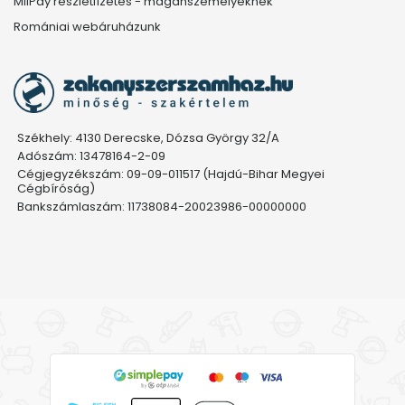
MilPay részletfizetés - magánszemélyeknek
Romániai webáruházunk
Székhely: 4130 Derecske, Dózsa György 32/A
Adószám: 13478164-2-09
Cégjegyzékszám: 09-09-011517 (Hajdú-Bihar Megyei
Cégbíróság)
Bankszámlaszám: 11738084-20023986-00000000