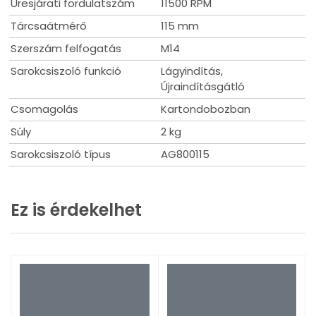
Üresjárati fordulatszám
11500 RPM
Tárcsaátmérő
115 mm
Szerszám felfogatás
M14
Sarokcsiszoló funkció
Lágyindítás,
Újraindításgátló
Csomagolás
Kartondobozban
Súly
2 kg
Sarokcsiszoló típus
AG800115
Ez is érdekelhet