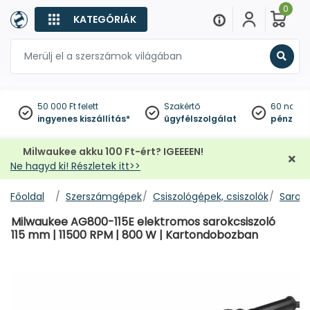
0
KATEGÓRIÁK
Keres
50 000 Ft felett
Szakértő
60 napo
ingyenes kiszállítás*
ügyfélszolgálat
pénzviss
Milwaukee akku 100 Ft-ért? IGEEEEN!
Ne hagyd ki! Részletek itt>>
Főoldal
Szerszámgépek
Csiszológépek, csiszolók
Sarokc
Milwaukee AG800-115E elektromos sarokcsiszoló
115 mm | 11500 RPM | 800 W | Kartondobozban