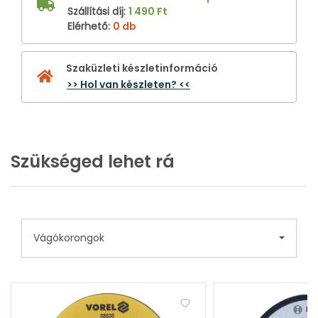
Szállítási díj
:
1 490 Ft
Elérhető
:
0 db
Szaküzleti készletinformáció
>> Hol van készleten? <<
Szükséged lehet rá
Vágókorongok