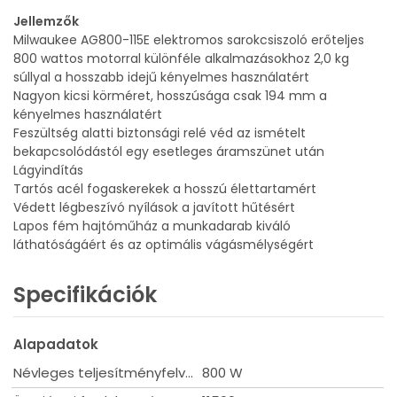
Jellemzők
Milwaukee AG800-115E elektromos sarokcsiszoló erőteljes
800 wattos motorral különféle alkalmazásokhoz 2,0 kg
súllyal a hosszabb idejű kényelmes használatért
Nagyon kicsi körméret, hosszúsága csak 194 mm a
kényelmes használatért
Feszültség alatti biztonsági relé véd az ismételt
bekapcsolódástól egy esetleges áramszünet után
Lágyindítás
Tartós acél fogaskerekek a hosszú élettartamért
Védett légbeszívó nyílások a javított hűtésért
Lapos fém hajtóműház a munkadarab kiváló
láthatóságáért és az optimális vágásmélységért
Specifikációk
Alapadatok
Névleges teljesítményfelvétel
800 W