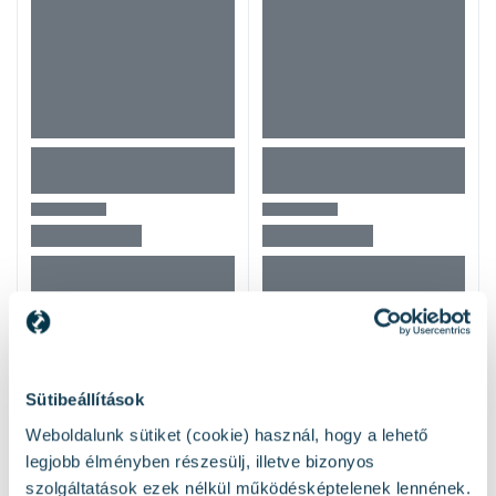
Mások ezeket nézték
Sütibeállítások
Weboldalunk sütiket (cookie) használ, hogy a lehető
legjobb élményben részesülj, illetve bizonyos
szolgáltatások ezek nélkül működésképtelenek lennének.