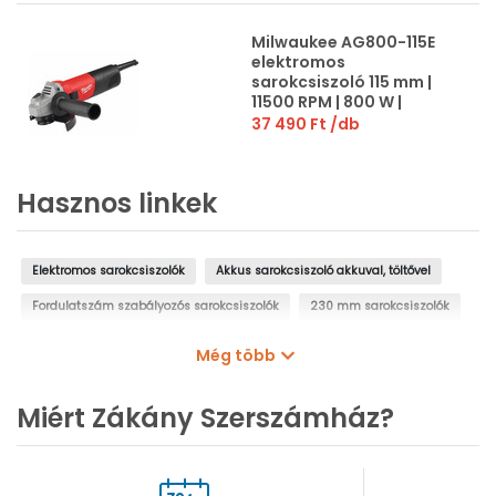
Milwaukee AG800-115E
elektromos
sarokcsiszoló 115 mm |
11500 RPM | 800 W |
Kartondobozban
37 490 Ft
/db
Hasznos linkek
Elektromos sarokcsiszolók
Akkus sarokcsiszoló akkuval, töltővel
Fordulatszám szabályozós sarokcsiszolók
230 mm sarokcsiszolók
125 mm sarokcsiszolók
Makita akkus sarokcsiszoló
"Flex"
Még több
Bosch akkus flex
Milvaukee akkus flex
Vágókorongok
Miért Zákány Szerszámház?
Gyémánt vágókorongok, betonvágó korongok
Fúrókorona sarokcsiszolóra
Körmöskulcsok