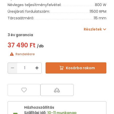
Névleges teljesítményfelvétel:
800 W
Üresjárati fordulatszám:
11500 RPM
Tárcsaátmérő:
115 mm
Részletek
3 év garancia
37 490 Ft
/db
Rendelésre
Kosárba rakom
Házhozszállítás
Szállítási idő
:
10-11 munkanap