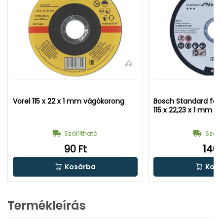
Vorel 115 x 22 x 1 mm vágókorong
Bosch Standard for 
115 x 22,23 x 1 mm 
Szállítható
Száll
90 Ft
140 
Kosárba
Kos
Termékleírás