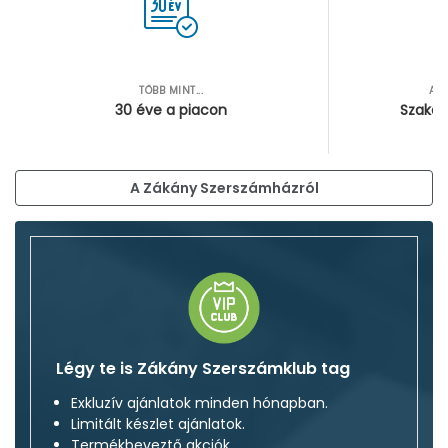
TÖBB MINT...
AZ
30 éve a piacon
Szakér
A Zákány Szerszámházról
Légy te is Zákány Szerszámklub tag
Exkluzív ajánlatok minden hónapban.
Limitált készlet ajánlatok.
Termékbeveztő akciók.