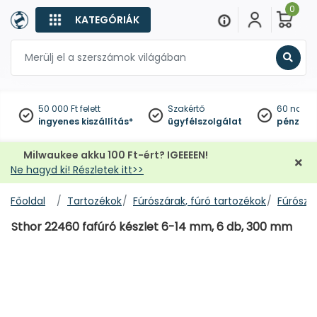
0
KATEGÓRIÁK
Keres
50 000 Ft felett
Szakértő
60 napo
ingyenes kiszállítás*
ügyfélszolgálat
pénzviss
Milwaukee akku 100 Ft-ért? IGEEEEN!
Ne hagyd ki! Részletek itt>>
Főoldal
Tartozékok
Fúrószárak, fúró tartozékok
Fúrószár
Sthor 22460 fafúró készlet 6-14 mm, 6 db, 300 mm