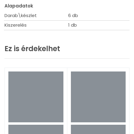
Szerszámbefogó típusa: hengeres
Alapadatok
Anyag: magas széntartalmú acél
Darab\készlet
6 db
Készlet darabszáma: 6
Alkalmazás: fa
Kiszerelés
1 db
Ez is érdekelhet