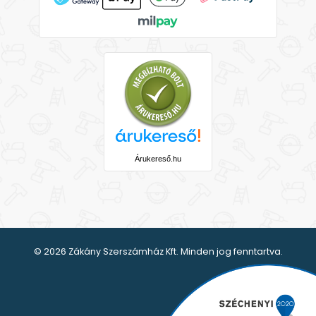
Árukereső.hu
© 2026 Zákány Szerszámház Kft. Minden jog fenntartva.