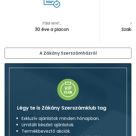
TÖBB MINT...
AZ
30 éve a piacon
Szakér
A Zákány Szerszámházról
Légy te is Zákány Szerszámklub tag
Exkluzív ajánlatok minden hónapban.
Limitált készlet ajánlatok.
Termékbeveztő akciók.