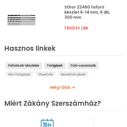
Sthor 22460 fafúró
készlet 6-14 mm, 6 db,
300 mm
1 600 Ft
/db
Hasznos linkek
Fafúrószár készletek
Fúrógépek
Fúró-csavarozók
Kézi fúrógépek
Ütvefúrók
Menetfúró gépek
Oszlopos fúrógépek
Mágnestalpas fúrógépek
Még több
Sarokfúrók, kanyarfúrók
Gyémántfúrógépek
Miért Zákány Szerszámház?