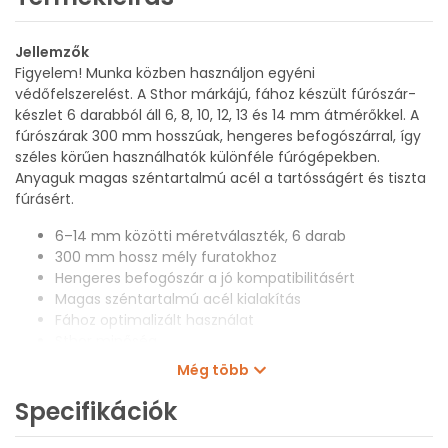
Jellemzők
Figyelem! Munka közben használjon egyéni
védőfelszerelést. A Sthor márkájú, fához készült fúrószár-
készlet 6 darabból áll 6, 8, 10, 12, 13 és 14 mm átmérőkkel. A
fúrószárak 300 mm hosszúak, hengeres befogószárral, így
széles körűen használhatók különféle fúrógépekben.
Anyaguk magas széntartalmú acél a tartósságért és tiszta
fúrásért.
6–14 mm közötti méretválaszték, 6 darab
300 mm hossz mély furatokhoz
Hengeres befogószár a jó kompatibilitásért
Magas széntartalmú acél kialakítás
Fához optimalizált használat
Sthor minőség
Még több
Műszaki adatok
Márka: Sthor
Specifikációk
Átmérők: 6 mm / 8 mm / 10 mm / 12 mm / 13 mm / 14 mm
Hossz: 300 mm