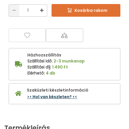
Kosárba rakom
Házhozszállítás
Szállítási idő
:
2-3 munkanap
Szállítási díj
:
1 490 Ft
Elérhető
:
4 db
Szaküzleti készletinformáció
>> Hol van készleten? <<
Termékleírás