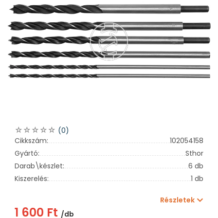
(0)
Cikkszám:
102054158
Gyártó:
Sthor
Darab\készlet:
6 db
Kiszerelés:
1 db
Részletek
1 600 Ft
/db