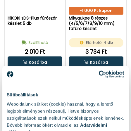
-1 000 Ft kupon
HiKOKI sDS-Plus fúrószár
Milwaukee 8 részes
készlet 5 db
(4/5/6/7/8/9/10 mm)
fafúró készlet
Szállítható
Elérhető:
4 db
2 010 Ft
3 734 Ft
Kosárba
Kosárba
1
2
3
22
...
Sütibeállítások
1 / 22 oldal
(429 elem)
Weboldalunk sütiket (cookie) használ, hogy a lehető
legjobb élményben részesülj, illetve bizonyos
szolgáltatások ezek nélkül működésképtelenek lennének.
Népszerű termékek
Bővebb információkért olvasd el az
Adatvédelmi