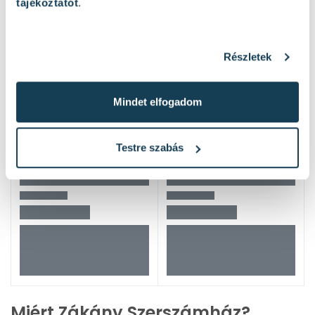
tájékoztatót
.
Részletek
Mindet elfogadom
Testre szabás
Miért Zákány Szerszámház?