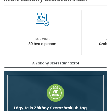
TÖBB MINT...
AZ
30 éve a piacon
Szakér
A Zákány Szerszámházról
Légy te is Zákány Szerszámklub tag