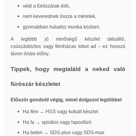
védi a fúrószárak élét,
nem keverednek össze a méretek,
gyorsabban haladsz munka közben.
A legtöbb jó minőségű készlet ütésálló,
csúszásbiztos vagy fémházas tokot ad – ez hosszú
távon óriási előny.
Tippek, hogy megtaláld a neked való
fúrószár készletet
Először gondold végig, mivel dolgozol legtöbbet
Ha fém → HSS vagy kobalt készlet
Ha fa → spirálos vagy laposfúró
Ha beton → SDS-plus vagy SDS-max