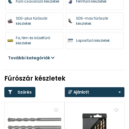
Fúró csavarozó készletek
Fémfúró készletek
SDS-plus fúrószár
SDS-max fúrószár
készletek
készletek
Fa, fém és kőzetfúró
Laposfúró készletek
készletek
További kategóriák
Magfúró készletek
Kőzetfúró készletek
Fúrószár készletek
Csempefúró készletek
Fafúrószár készletek
Szűrés
Ajánlott