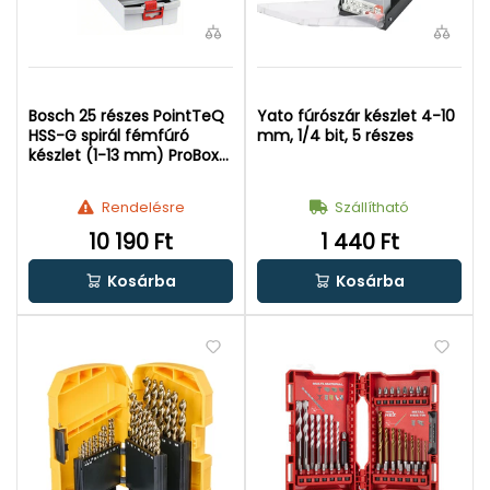
Bosch 25 részes PointTeQ
Yato fúrószár készlet 4-10
HSS-G spirál fémfúró
mm, 1/4 bit, 5 részes
készlet (1-13 mm) ProBox-
ban
Rendelésre
Szállítható
10 190 Ft
1 440 Ft
Kosárba
Kosárba