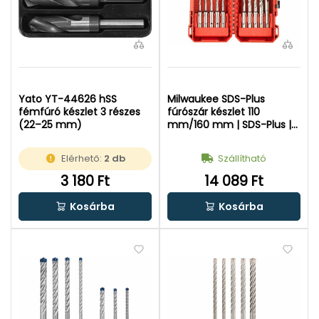
Yato YT-44626 hSS
Milwaukee SDS-Plus
fémfúró készlet 3 részes
fúrószár készlet 110
(22–25 mm)
mm/160 mm | SDS-Plus |
10 db
Elérhető:
2 db
Szállítható
3 180 Ft
14 089 Ft
Kosárba
Kosárba