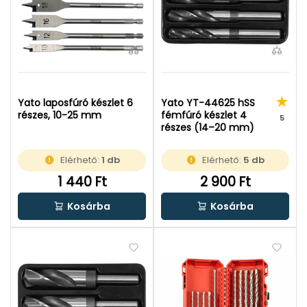
Yato laposfúró készlet 6
Yato YT-44625 hSS
részes, 10-25 mm
fémfúró készlet 4
5
részes (14–20 mm)
Elérhető:
1 db
Elérhető:
5 db
1 440 Ft
2 900 Ft
Kosárba
Kosárba