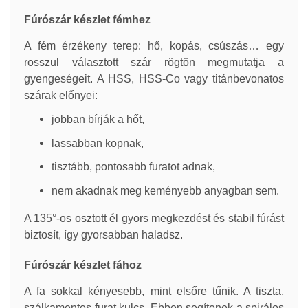
Fúrószár készlet fémhez
A fém érzékeny terep: hő, kopás, csúszás… egy
rosszul választott szár rögtön megmutatja a
gyengeségeit. A HSS, HSS-Co vagy titánbevonatos
szárak előnyei:
jobban bírják a hőt,
lassabban kopnak,
tisztább, pontosabb furatot adnak,
nem akadnak meg keményebb anyagban sem.
A 135°-os osztott él gyors megkezdést és stabil fúrást
biztosít, így gyorsabban haladsz.
Fúrószár készlet fához
A fa sokkal kényesebb, mint elsőre tűnik. A tiszta,
szálkamentes furat kulcs. Ebben segítenek a spirálos