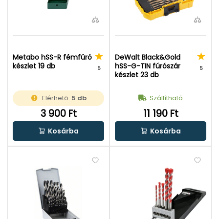
Metabo hSS-R fémfúró
DeWalt Black&Gold
készlet 19 db
hSS-G-TIN fúrószár
5
5
készlet 23 db
Elérhető:
5 db
Szállítható
3 900 Ft
11 190 Ft
Kosárba
Kosárba