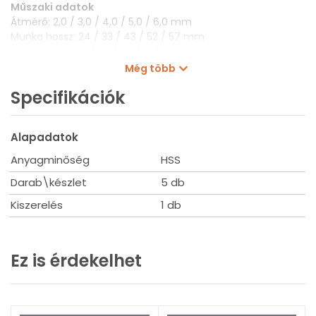
Műszaki adatok
Átmérő: 2,0 / 3,0 / 4,0 / 5,0 / 6,0 mm
Munka hossz: 24 / 33 / 43 / 52 / 57 mm
Teljes hossz: 60 / 72 / 83 / 91 / 98 mm
Kiszerelés: 5 db/készlet
Még több
Specifikációk
Alapadatok
Anyagminőség
HSS
Darab\készlet
5 db
Kiszerelés
1 db
Ez is érdekelhet