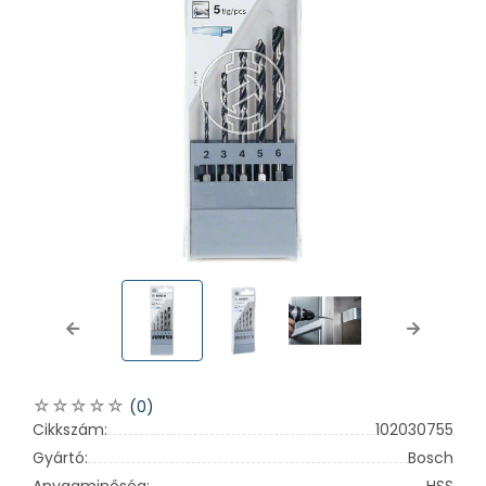
Previous
Next
(0)
Cikkszám:
102030755
Gyártó:
Bosch
Anyagminőség:
HSS