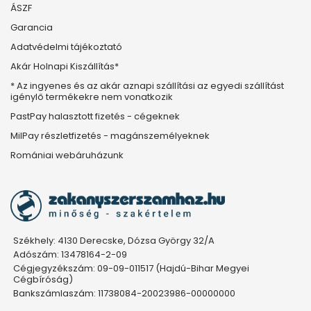
ÁSZF
Garancia
Adatvédelmi tájékoztató
Akár Holnapi Kiszállítás*
* Az ingyenes és az akár aznapi szállítási az egyedi szállítást
igénylő termékekre nem vonatkozik
PastPay halasztott fizetés - cégeknek
MilPay részletfizetés - magánszemélyeknek
Romániai webáruházunk
Székhely: 4130 Derecske, Dózsa György 32/A
Adószám: 13478164-2-09
Cégjegyzékszám: 09-09-011517 (Hajdú-Bihar Megyei
Cégbíróság)
Bankszámlaszám: 11738084-20023986-00000000