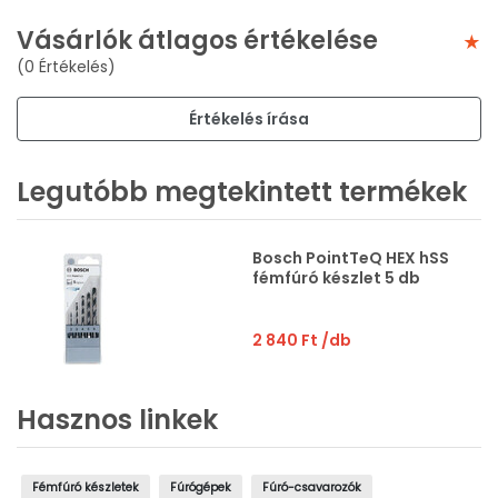
Vásárlók átlagos értékelése
(0 Értékelés)
Értékelés írása
Legutóbb megtekintett termékek
Bosch PointTeQ HEX hSS
fémfúró készlet 5 db
2 840 Ft
/db
Hasznos linkek
Fémfúró készletek
Fúrógépek
Fúró-csavarozók