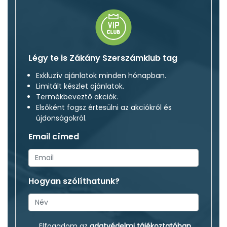
Légy te is Zákány Szerszámklub tag
Exkluzív ajánlatok minden hónapban.
Limitált készlet ajánlatok.
Termékbeveztő akciók.
Elsőként fogsz értesülni az akciókról és
újdonságokról.
Email címed
Hogyan szólíthatunk?
Elfogadom az
adatvédelmi tájékoztatóban