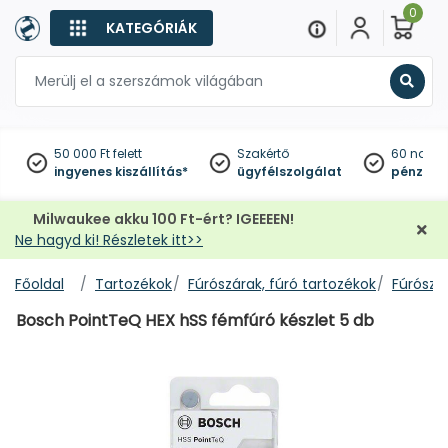
0
KATEGÓRIÁK
Keres
50 000 Ft felett
Szakértő
60 napo
ingyenes kiszállítás*
ügyfélszolgálat
pénzviss
Milwaukee akku 100 Ft-ért? IGEEEEN!
Ne hagyd ki! Részletek itt>>
Főoldal
Tartozékok
Fúrószárak, fúró tartozékok
Fúrószár
Bosch PointTeQ HEX hSS fémfúró készlet 5 db