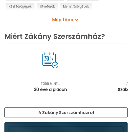
Kézi fúrógépek
Ütvefúrók
Menetfúró gépek
Oszlopos fúrógépek
Mágnestalpas fúrógépek
Még több
Sarokfúrók, kanyarfúrók
Gyémántfúrógépek
Miért Zákány Szerszámház?
TÖBB MINT...
AZ
30 éve a piacon
Szakér
A Zákány Szerszámházról