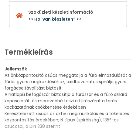
Szaküzleti készletinformáció
>> Hol van készleten? <<
Termékleírás
Jellemzők
Az önközpontosító csúcs meggátolja a fúró elmozdulását a
fúrás gyors megkezdéséhez; oxidbevonatos spirálja gyors
forgácseltávolítást biztosít
A hatlapú befogószár biztosítja a fúrószár és a fúró szilárd
kapcsolatát, és merevebbé teszi a fúrószárat a törés
kockázatának csökkentése érdekében
Keresztélezett csúcs az aktív megmunkálás és a tökéletes
központosítás érdekében; N típus (spirálszög), 135°-os
csúccsal, a DIN 338 szerint