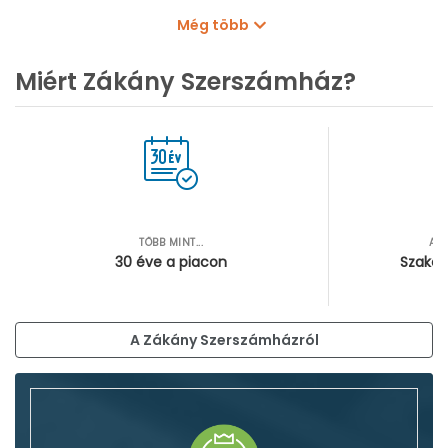
Oszlopos fúrógépek
Mágnestalpas fúrógépek
Még több
Sarokfúrók, kanyarfúrók
Gyémántfúrógépek
Miért Zákány Szerszámház?
TÖBB MINT...
AZ
30 éve a piacon
Szakér
A Zákány Szerszámházról