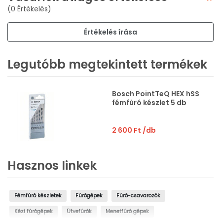
(0 Értékelés)
Értékelés írása
Legutóbb megtekintett termékek
Bosch PointTeQ HEX hSS
fémfúró készlet 5 db
2 600 Ft
/db
Hasznos linkek
Fémfúró készletek
Fúrógépek
Fúró-csavarozók
Kézi fúrógépek
Ütvefúrók
Menetfúró gépek