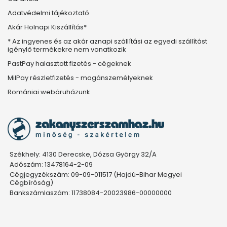
Adatvédelmi tájékoztató
Akár Holnapi Kiszállítás*
* Az ingyenes és az akár aznapi szállítási az egyedi szállítást
igénylő termékekre nem vonatkozik
PastPay halasztott fizetés - cégeknek
MilPay részletfizetés - magánszemélyeknek
Romániai webáruházunk
Székhely: 4130 Derecske, Dózsa György 32/A
Adószám: 13478164-2-09
Cégjegyzékszám: 09-09-011517 (Hajdú-Bihar Megyei
Cégbíróság)
Bankszámlaszám: 11738084-20023986-00000000