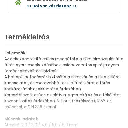
>> Hol van készleten? <<
Termékleírás
Jellemzők
Az önközpontosító csúcs meggátolja a fúró elmozdulását a
fúrás gyors megkezdéséhez; oxidbevonatos spirálja gyors
forgácseltávolítást biztosít
A hatlapú befogószár biztosítja a fúrószár és a fúró szilárd
kapcsolatát, és merevebbé teszi a fúrószárat a törés
kockázatának csökkentése érdekében
Keresztélezett csúcs az aktív megmunkálás és a tökéletes
központosítás érdekében; N típus (spirálszög), 135°-os
csúccsal, a DIN 338 szerint
Műszaki adatok
Átmérő: 2,0 / 3,0 / 4,0 / 5,0 / 6,0 mm