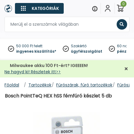
0
KATEGÓRIÁK
Keres
50 000 Ft felett
Szakértő
60 napo
ingyenes kiszállítás*
ügyfélszolgálat
pénzviss
Milwaukee akku 100 Ft-ért? IGEEEEN!
Ne hagyd ki! Részletek itt>>
Főoldal
Tartozékok
Fúrószárak, fúró tartozékok
Fúrószár
Bosch PointTeQ HEX hSS fémfúró készlet 5 db