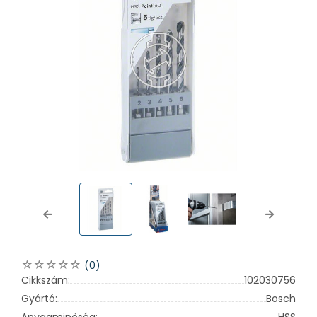
Previous
Next
(0)
Cikkszám:
102030756
Gyártó:
Bosch
Anyagminőség:
HSS