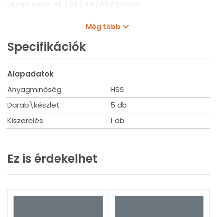
Munka hossz: 24 / 33 / 43 / 52 / 57 mm
Teljes hossz: 60 / 72 / 83 / 91 / 98 mm
Kiszerelés: 5 db/készlet
Még több
Specifikációk
Alapadatok
Anyagminőség
HSS
Darab\készlet
5 db
Kiszerelés
1 db
Ez is érdekelhet