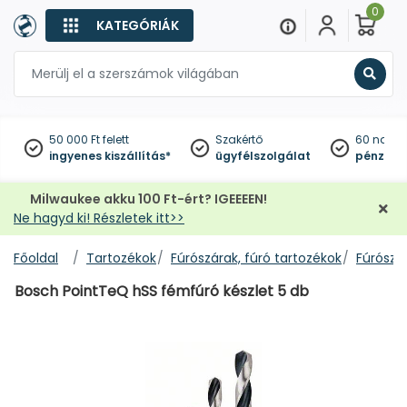
0
KATEGÓRIÁK
Keres
50 000 Ft felett
Szakértő
60 napo
ingyenes kiszállítás*
ügyfélszolgálat
pénzviss
Milwaukee akku 100 Ft-ért? IGEEEEN!
Ne hagyd ki! Részletek itt>>
Főoldal
Tartozékok
Fúrószárak, fúró tartozékok
Fúrószár
Bosch PointTeQ hSS fémfúró készlet 5 db