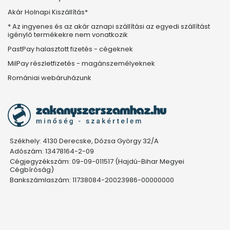
Akár Holnapi Kiszállítás*
* Az ingyenes és az akár aznapi szállítási az egyedi szállítást
igénylő termékekre nem vonatkozik
PastPay halasztott fizetés - cégeknek
MilPay részletfizetés - magánszemélyeknek
Romániai webáruházunk
Székhely: 4130 Derecske, Dózsa György 32/A
Adószám: 13478164-2-09
Cégjegyzékszám: 09-09-011517 (Hajdú-Bihar Megyei
Cégbíróság)
Bankszámlaszám: 11738084-20023986-00000000