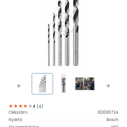
Previous
Next
(4)
4
Cikkszám:
102030724
Gyártó:
Bosch
Anyagminőség:
HSS