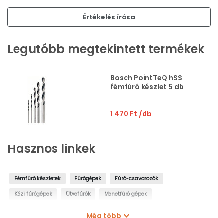
Értékelés írása
Legutóbb megtekintett termékek
Bosch PointTeQ hSS
fémfúró készlet 5 db
1 470 Ft
/db
Hasznos linkek
Fémfúró készletek
Fúrógépek
Fúró-csavarozók
Kézi fúrógépek
Ütvefúrók
Menetfúró gépek
Oszlopos fúrógépek
Mágnestalpas fúrógépek
Még több