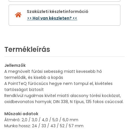
Szaküzleti készletinformáció
>> Hol van készleten? <<
Termékleírás
Jellemzők
A megnövelt fúrási sebesség miatt kevesebb hő
termelődik, és kisebb a kopás
A PointTeQ fúrócsúcs hegye nem tompul el, kivételes
tartósságot biztosít
Rendkívül rugalmas kivitel miatti alacsony törési kockázat,
oxidbevonatos hornyok; DIN 338, N típus, 135 fokos csúccsal.
Műszaki adatok
Átmérő: 2,0 / 3,0 / 4,0 / 5,0 / 6,0 mm
Munka hossz: 24 / 33 / 43 / 52 / 57 mm