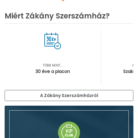
Sarokfúrók, kanyarfúrók
Gyémántfúrógépek
Miért Zákány Szerszámház?
TÖBB MINT...
AZ
30 éve a piacon
Szakér
A Zákány Szerszámházról