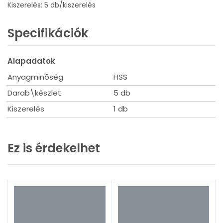
Kiszerelés: 5 db/kiszerelés
Specifikációk
Alapadatok
Anyagminőség
HSS
Darab\készlet
5 db
Kiszerelés
1 db
Ez is érdekelhet