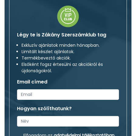
Légy te is Zákány Szerszámklub tag
Exkluzív ajánlatok minden hónapban.
Limitált készlet ajánlatok.
Termékbeveztő akciók.
Elsőként fogsz értesülni az akciókról és
újdonságokról.
Email címed
Hogyan szólíthatunk?
Elfogadom az
adatvédelmi tájékoztatóban