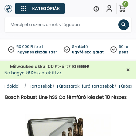
0
KATEGÓRIÁK
Keres
50 000 Ft felett
Szakértő
60 napo
ingyenes kiszállítás*
ügyfélszolgálat
pénzviss
Milwaukee akku 100 Ft-ért? IGEEEEN!
Ne hagyd ki! Részletek itt>>
Főoldal
Tartozékok
Fúrószárak, fúró tartozékok
Fúrószár
Bosch Robust Line hSS Co fémfúró készlet 10 részes