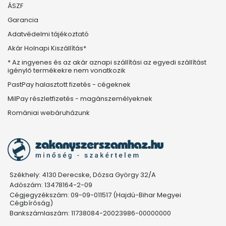
ÁSZF
Garancia
Adatvédelmi tájékoztató
Akár Holnapi Kiszállítás*
* Az ingyenes és az akár aznapi szállítási az egyedi szállítást
igénylő termékekre nem vonatkozik
PastPay halasztott fizetés - cégeknek
MilPay részletfizetés - magánszemélyeknek
Romániai webáruházunk
Székhely: 4130 Derecske, Dózsa György 32/A
Adószám: 13478164-2-09
Cégjegyzékszám: 09-09-011517 (Hajdú-Bihar Megyei
Cégbíróság)
Bankszámlaszám: 11738084-20023986-00000000