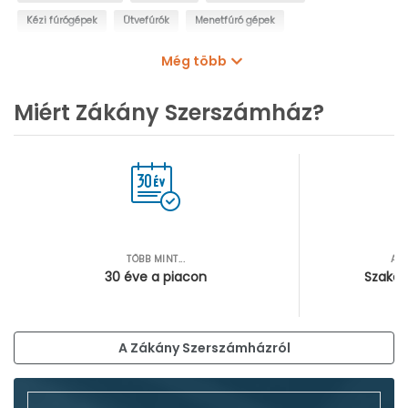
Kézi fúrógépek
Ütvefúrók
Menetfúró gépek
Oszlopos fúrógépek
Mágnestalpas fúrógépek
Még több
Sarokfúrók, kanyarfúrók
Gyémántfúrógépek
Miért Zákány Szerszámház?
TÖBB MINT...
AZ
30 éve a piacon
Szakér
A Zákány Szerszámházról