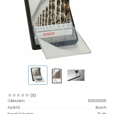
(0)
Cikkszám:
102030925
Gyártó:
Bosch
Darab\készlet:
10 db