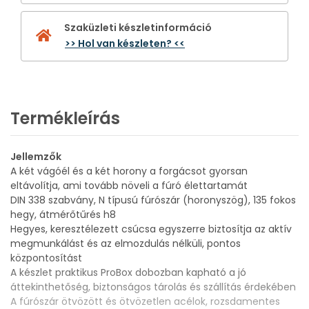
Szaküzleti készletinformáció
>> Hol van készleten? <<
Termékleírás
Jellemzők
A két vágóél és a két horony a forgácsot gyorsan
eltávolítja, ami tovább növeli a fúró élettartamát
DIN 338 szabvány, N típusú fúrószár (horonyszög), 135 fokos
hegy, átmérőtűrés h8
Hegyes, keresztélezett csúcsa egyszerre biztosítja az aktív
megmunkálást és az elmozdulás nélküli, pontos
központosítást
A készlet praktikus ProBox dobozban kapható a jó
áttekinthetőség, biztonságos tárolás és szállítás érdekében
A fúrószár ötvözött és ötvözetlen acélok, rozsdamentes