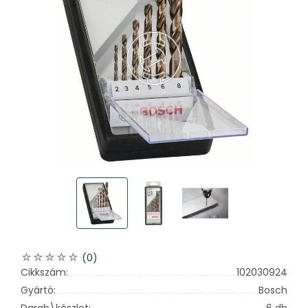
(0)
Cikkszám:
102030924
Gyártó:
Bosch
Darab\készlet:
6 db