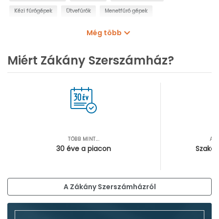
Kézi fúrógépek
Ütvefúrók
Menetfúró gépek
Oszlopos fúrógépek
Mágnestalpas fúrógépek
Még több
Sarokfúrók, kanyarfúrók
Gyémántfúrógépek
Miért Zákány Szerszámház?
TÖBB MINT...
AZ
30 éve a piacon
Szakér
A Zákány Szerszámházról