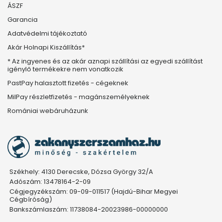
ÁSZF
Garancia
Adatvédelmi tájékoztató
Akár Holnapi Kiszállítás*
* Az ingyenes és az akár aznapi szállítási az egyedi szállítást
igénylő termékekre nem vonatkozik
PastPay halasztott fizetés - cégeknek
MilPay részletfizetés - magánszemélyeknek
Romániai webáruházunk
Székhely: 4130 Derecske, Dózsa György 32/A
Adószám: 13478164-2-09
Cégjegyzékszám: 09-09-011517 (Hajdú-Bihar Megyei
Cégbíróság)
Bankszámlaszám: 11738084-20023986-00000000