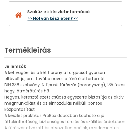
Szaküzleti készletinformáció
>> Hol van készleten? <<
Termékleírás
Jellemzők
A két vágóél és a két horony a forgácsot gyorsan
eltávolítja, ami tovább növeli a fúró élettartamát
DIN 338 szabvány, N típusú fúrószár (horonyszög), 135 fokos
hegy, átmérőtűrés h8
Hegyes, keresztélezett csúcsa egyszerre biztosítja az aktív
megmunkálást és az elmozdulás nélküli, pontos
központosítást
A készlet praktikus ProBox dobozban kapható a jó
áttekinthetőség, biztonságos tárolás és szállítás érdekében
A fúrószár ötvözött és ötvözetlen acélok, rozsdamentes