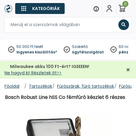
0
KATEGÓRIÁK
Keres
50 000 Ft felett
Szakértő
60 napo
ingyenes kiszállítás*
ügyfélszolgálat
pénzviss
Milwaukee akku 100 Ft-ért? IGEEEEN!
Ne hagyd ki! Részletek itt>>
Főoldal
Tartozékok
Fúrószárak, fúró tartozékok
Fúrószár
Bosch Robust Line hSS Co fémfúró készlet 6 részes