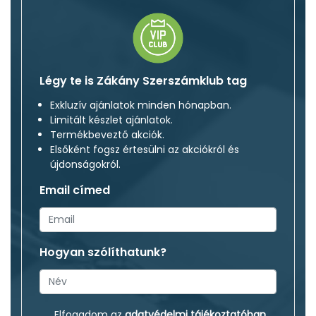
Légy te is Zákány Szerszámklub tag
Exkluzív ajánlatok minden hónapban.
Limitált készlet ajánlatok.
Termékbeveztő akciók.
Elsőként fogsz értesülni az akciókról és
újdonságokról.
Email címed
Hogyan szólíthatunk?
Elfogadom az
adatvédelmi tájékoztatóban