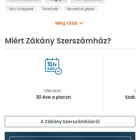
Kézi fúrógépek
Ütvefúrók
Menetfúró gépek
Oszlopos fúrógépek
Mágnestalpas fúrógépek
Még több
Sarokfúrók, kanyarfúrók
Gyémántfúrógépek
Miért Zákány Szerszámház?
TÖBB MINT...
AZ
30 éve a piacon
Szakér
A Zákány Szerszámházról