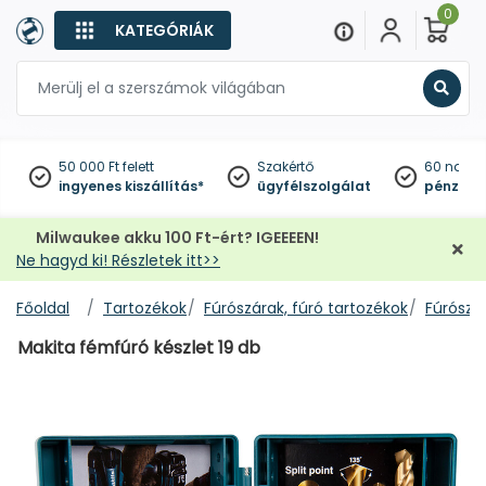
0
KATEGÓRIÁK
Keres
50 000 Ft felett
Szakértő
60 napo
ingyenes kiszállítás*
ügyfélszolgálat
pénzviss
Milwaukee akku 100 Ft-ért? IGEEEEN!
Ne hagyd ki! Részletek itt>>
Főoldal
Tartozékok
Fúrószárak, fúró tartozékok
Fúrószár
Makita fémfúró készlet 19 db