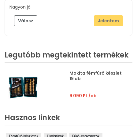
Nagyon jó
Válasz
Jelentem
Legutóbb megtekintett termékek
Makita fémfúró készlet
19 db
9 090 Ft
/db
Hasznos linkek
Fémfúró készletek
Fúrógépek
Fúró-csavarozók