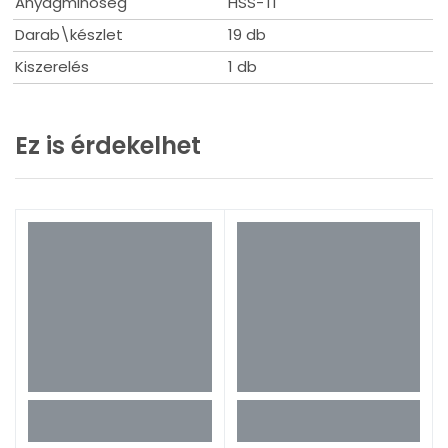
Anyagminőség
HSS-Ti
Darab\készlet
19 db
Kiszerelés
1 db
Ez is érdekelhet