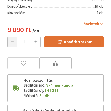
Darab\készlet:
19 db
Kiszerelés:
1 db
Részletek
9 090 Ft
/db
Kosárba rakom
Házhozszállítás
Szállítási idő
:
3-4 munkanap
Szállítási díj
:
1 490 Ft
Elérhető
:
5+ db
Szaküzleti készletinformáció