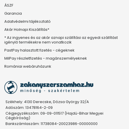
ÁSZF
Garancia
Adatvédelmi tájékoztató
Akár Holnapi Kiszállítás*
* Az ingyenes és az akár aznapi szállítási az egyedi szállítást
igénylő termékekre nem vonatkozik
PastPay halasztott fizetés - cégeknek
MilPay részletfizetés - magánszemélyeknek
Romániai webáruházunk
Székhely: 4130 Derecske, Dózsa György 32/A
Adószám: 13478164-2-09
Cégjegyzékszám: 09-09-011517 (Hajdú-Bihar Megyei
Cégbíróság)
Bankszámlaszám: 11738084-20023986-00000000