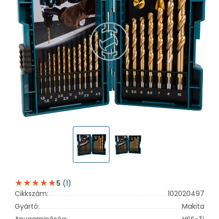
(1)
5
Cikkszám:
102020497
Gyártó:
Makita
Anyagminőség:
HSS-Ti