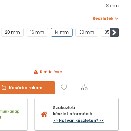
8 mm
Részletek
20 mm
16 mm
14 mm
30 mm
35 mm
Követke
Rendelésre
Kosárba rakom
Szaküzleti
 munkanap
készletinformáció
t
>> Hol van készleten? <<