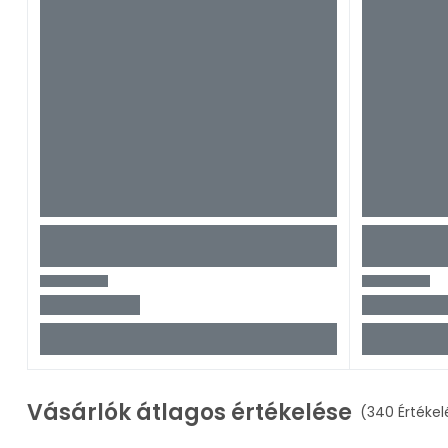
Vásárlók átlagos értékelése
(340 Értékel