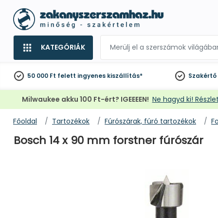
KATEGÓRIÁK
50 000 Ft felett
ingyenes kiszállítás*
Szakértő
Milwaukee akku 100 Ft-ért? IGEEEEN!
Ne hagyd ki! Részlet
Főoldal
Tartozékok
Fúrószárak, fúró tartozékok
Fo
Bosch 14 x 90 mm forstner fúrószár