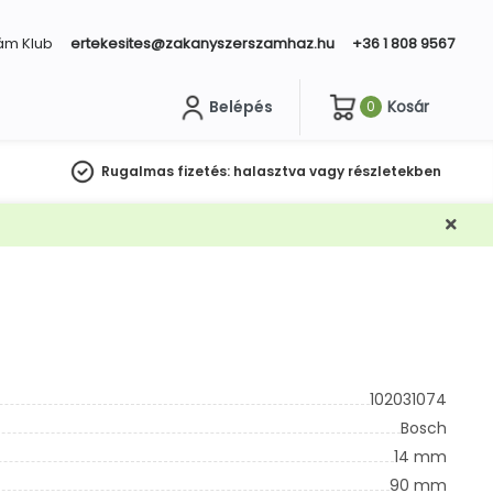
ám Klub
ertekesites@zakanyszerszamhaz.hu
+36 1 808 9567
Belépés
Kosár
0
sés
Rugalmas fizetés:
halasztva vagy részletekben
102031074
Bosch
14 mm
90 mm