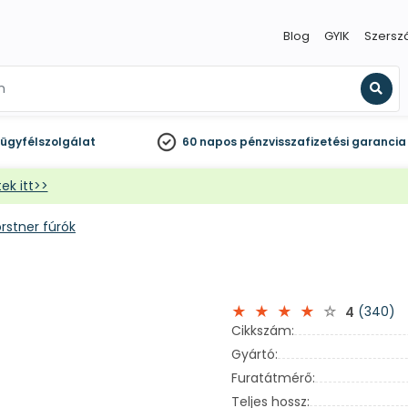
Blog
GYIK
Szersz
Kere
ügyfélszolgálat
60 napos
pénzvisszafizetési garancia
ek itt>>
rstner fúrók
(340)
4
Cikkszám:
Gyártó:
Furatátmérő:
Teljes hossz: