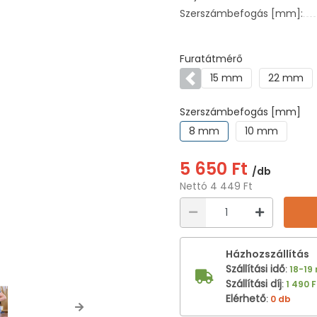
Szerszámbefogás [mm]:
Furatátmérő
15 mm
22 mm
Előző
Szerszámbefogás [mm]
8 mm
10 mm
5 650 Ft
/db
Nettó 4 449 Ft
Házhozszállítás
Szállítási idő
:
18-19
Szállítási díj
:
1 490 F
Elérhető
:
0 db
Next