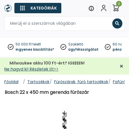
0
KATEGÓRIÁK
Keres
50 000 Ft felett
Szakértő
60 napo
ingyenes kiszállítás*
ügyfélszolgálat
pénzviss
Milwaukee akku 100 Ft-ért? IGEEEEN!
Ne hagyd ki! Részletek itt>>
Főoldal
Tartozékok
Fúrószárak, fúró tartozékok
Fafúrók
Bosch 22 x 450 mm gerenda fúrószár