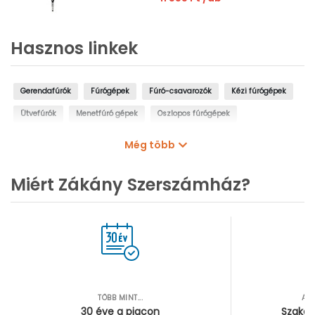
Hasznos linkek
Gerendafúrók
Fúrógépek
Fúró-csavarozók
Kézi fúrógépek
Ütvefúrók
Menetfúró gépek
Oszlopos fúrógépek
Mágnestalpas fúrógépek
Sarokfúrók, kanyarfúrók
Még több
Gyémántfúrógépek
Miért Zákány Szerszámház?
TÖBB MINT...
AZ
30 éve a piacon
Szakér