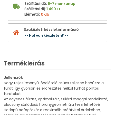
Szállítási idő
:
6-7 munkanap
Szállítási díj
:
1 490 Ft
Elérhető
:
0 db
Szaküzleti készletinformáció
>> Hol van készleten? <<
Termékleírás
Jellemzők
Nagy teljesítményű, önelőtoló csúcs teljesen behúzza a
fúrót, így gyorsan és erőfeszítés nélkül fúrhat pontos
furatokat
Az egyenes fúrást, optimalizált, szilárd maggal rendelkező,
alacsony súrlódású horonygeometriája teszi lehetővé
Hatlapú befogószár a maximális erőátvitel érdekében,