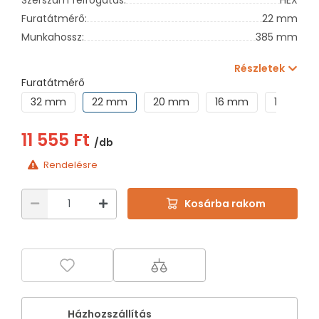
Furatátmérő:
22 mm
Munkahossz:
385 mm
Részletek
Furatátmérő
32 mm
22 mm
20 mm
16 mm
14 mm
11 555 Ft
/db
Rendelésre
Kosárba rakom
Házhozszállítás