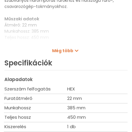
szabványos hárompofás fúrókhoz és hatszögű fúró-,
csavarozógép-tokmányokhoz.
Műszaki adatok
Átmérő: 22 mm
Munkahossz: 385 mm
Teljes hossz: 450 mm
Kulcsnyílás: 11,10 mm
Kiszerelés: 1 db
Még több
Specifikációk
Alapadatok
Szerszám felfogatás
HEX
Furatátmérő
22 mm
Munkahossz
385 mm
Teljes hossz
450 mm
Kiszerelés
1 db