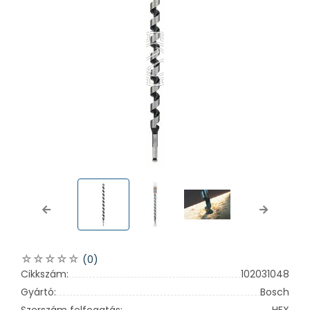
Previous
Next
(0)
Cikkszám:
102031048
Gyártó:
Bosch
Szerszám felfogatás:
HEX