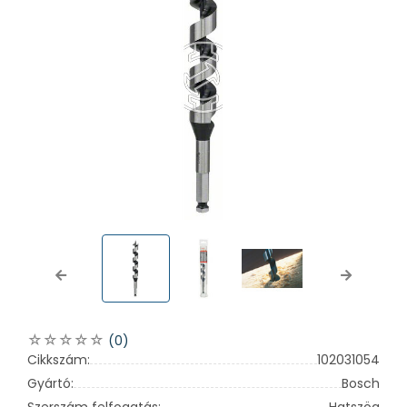
Previous
Next
(0)
Cikkszám:
102031054
Gyártó:
Bosch
Szerszám felfogatás:
Hatszög