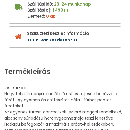
Szállítási idő
:
23-24 munkanap
Szállítási díj
:
1 490 Ft
Elérhető
:
0 db
Szaküzleti készletinformáció
>> Hol van készleten? <<
Termékleírás
Jellemzők
Nagy teljesítményű, önelőtoló csúcs teljesen behúzza a
fúrót, így gyorsan és erőfeszítés nélkül fúrhat pontos
furatokat
Az egyenes fúrást, optimalizált, szilárd maggal rendelkező,
alacsony súrlódású horonygeometriája teszi lehetővé
Hatlapú befogószár a maximális erőátvitel érdekében,