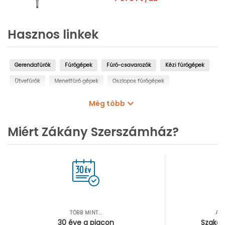
Hasznos linkek
Gerendafúrók
Fúrógépek
Fúró-csavarozók
Kézi fúrógépek
Ütvefúrók
Menetfúró gépek
Oszlopos fúrógépek
Mágnestalpas fúrógépek
Sarokfúrók, kanyarfúrók
Még több
Gyémántfúrógépek
Miért Zákány Szerszámház?
TÖBB MINT...
AZ
30 éve a piacon
Szakér