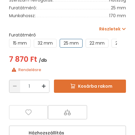
Furatátmérő:
25 mm
Munkahossz:
170 mm
Részletek
Furatátmérő
15 mm
32 mm
25 mm
22 mm
20 mm
7 870 Ft
/db
Rendelésre
Kosárba rakom
Házhozszállítás