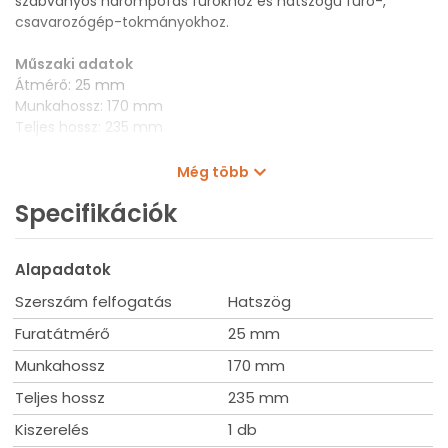
szabványos hárompofás fúrókhoz és hatszögű fúró-,
csavarozógép-tokmányokhoz.
Műszaki adatok
Átmérő: 25 mm
Munkahossz: 170 mm
Teljes hossz: 235 mm
Kulcsnyílás: 11,10 mm
Kiszerelés: 1 db
Még több
Specifikációk
Alapadatok
Szerszám felfogatás
Hatszög
Furatátmérő
25 mm
Munkahossz
170 mm
Teljes hossz
235 mm
Kiszerelés
1 db