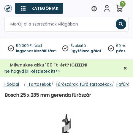
0
KATEGÓRIÁK
Keres
50 000 Ft felett
Szakértő
60 napo
ingyenes kiszállítás*
ügyfélszolgálat
pénzviss
Milwaukee akku 100 Ft-ért? IGEEEEN!
Ne hagyd ki! Részletek itt>>
Főoldal
Tartozékok
Fúrószárak, fúró tartozékok
Fafúrók
Bosch 25 x 235 mm gerenda fúrószár