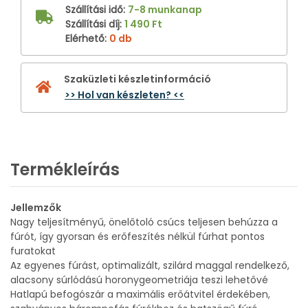
Szállítási idő
:
7-8 munkanap
Szállítási díj
:
1 490 Ft
Elérhető
:
0 db
Szaküzleti készletinformáció
>> Hol van készleten? <<
Termékleírás
Jellemzők
Nagy teljesítményű, önelőtoló csúcs teljesen behúzza a
fúrót, így gyorsan és erőfeszítés nélkül fúrhat pontos
furatokat
Az egyenes fúrást, optimalizált, szilárd maggal rendelkező,
alacsony súrlódású horonygeometriája teszi lehetővé
Hatlapú befogószár a maximális erőátvitel érdekében,