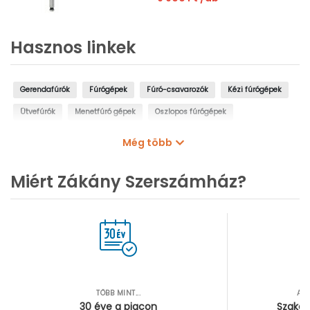
Hasznos linkek
Gerendafúrók
Fúrógépek
Fúró-csavarozók
Kézi fúrógépek
Ütvefúrók
Menetfúró gépek
Oszlopos fúrógépek
Mágnestalpas fúrógépek
Sarokfúrók, kanyarfúrók
Még több
Gyémántfúrógépek
Miért Zákány Szerszámház?
TÖBB MINT...
AZ
30 éve a piacon
Szakér