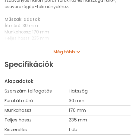
szabványos hárompofás fúrókhoz és hatszögű fúró-,
csavarozógép-tokmányokhoz.
Műszaki adatok
Átmérő: 30 mm
Munkahossz: 170 mm
Teljes hossz: 235 mm
Kulcsnyílás: 11,10 mm
Kiszerelés: 1 db
Még több
Specifikációk
Alapadatok
Szerszám felfogatás
Hatszög
Furatátmérő
30 mm
Munkahossz
170 mm
Teljes hossz
235 mm
Kiszerelés
1 db