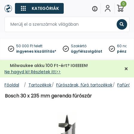
0
KATEGÓRIÁK
Keres
50 000 Ft felett
Szakértő
60 napo
ingyenes kiszállítás*
ügyfélszolgálat
pénzviss
Milwaukee akku 100 Ft-ért? IGEEEEN!
Ne hagyd ki! Részletek itt>>
Főoldal
Tartozékok
Fúrószárak, fúró tartozékok
Fafúrók
Bosch 30 x 235 mm gerenda fúrószár