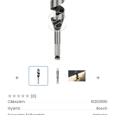
Previous
Next
(0)
Cikkszám:
102031061
Gyártó:
Bosch
Szerszám felfogatás:
Hatszög