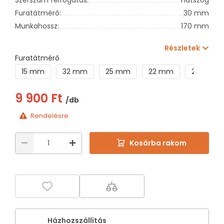
Furatátmérő:
30 mm
Munkahossz:
170 mm
Részletek
Furatátmérő
15 mm
32 mm
25 mm
22 mm
20 mm
9 900 Ft
/db
Rendelésre
Kosárba rakom
Házhozszállítás