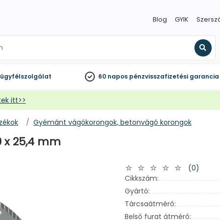
Blog
GYIK
Szersz
Kere
ügyfélszolgálat
60 napos
pénzvisszafizetési garancia
ek itt>>
ozékok
Gyémánt vágókorongok, betonvágó korongok
 x 25,4 mm
(0)
Cikkszám:
Gyártó:
Tárcsaátmérő:
Belső furat átmérő: