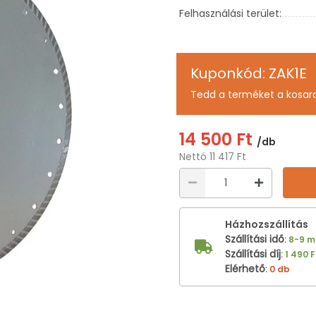
Felhasználási terület:
Kuponkód: ZAK1E
Tedd a terméket a kosar
14 500 Ft
/db
Nettó 11 417 Ft
Házhozszállítás
Szállítási idő
:
8-9 
Szállítási díj
:
1 490 F
Elérhető
:
0 db