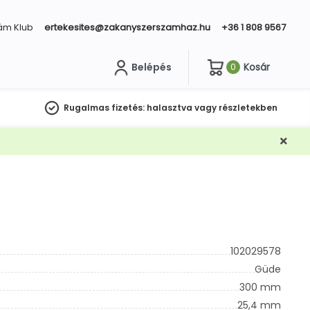
ám Klub
ertekesites@zakanyszerszamhaz.hu
+36 1 808 9567
Belépés
Kosár
0
sés
Rugalmas fizetés:
halasztva vagy részletekben
102029578
Güde
300 mm
25,4 mm