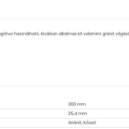
oz használható. Kiválóan alkalmas kő valamint gránit vágásár
300 mm
25,4 mm
Gránit, Kőzet