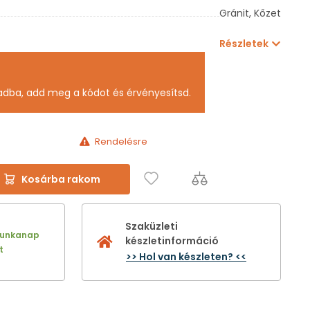
Gránit,
Kőzet
Részletek
adba, add meg a kódot és érvényesítsd.
Rendelésre
Kosárba rakom
Szaküzleti
munkanap
készletinformáció
t
>> Hol van készleten? <<