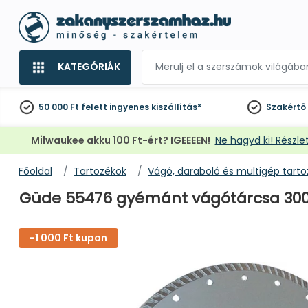
KATEGÓRIÁK
50 000 Ft felett
ingyenes kiszállítás*
Szakértő
Milwaukee akku 100 Ft-ért? IGEEEEN!
Ne hagyd ki! Részlet
Főoldal
Tartozékok
Vágó, daraboló és multigép tart
Güde 55476 gyémánt vágótárcsa 300
-1 000 Ft kupon