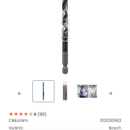
Previous
Next
(99)
4
Cikkszám:
102030962
Gyártó:
Bosch