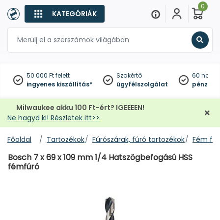
0
KATEGÓRIÁK
Keres
50 000 Ft felett
Szakértő
60 napo
ingyenes kiszállítás*
ügyfélszolgálat
pénzviss
Milwaukee akku 100 Ft-ért? IGEEEEN!
Ne hagyd ki! Részletek itt>>
Főoldal
Tartozékok
Fúrószárak, fúró tartozékok
Fém fúr
Bosch 7 x 69 x 109 mm 1/4 Hatszögbefogású HSS
fémfúró