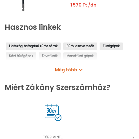
1 570 Ft
/db
Hasznos linkek
Hatszög befogású fúrószárak
Fúró-csavarozók
Fúrógépek
Kézi fúrógépek
Ütvefúrók
Menetfúró gépek
Oszlopos fúrógépek
Mágnestalpas fúrógépek
Még több
Sarokfúrók, kanyarfúrók
Gyémántfúrógépek
Miért Zákány Szerszámház?
TÖBB MINT...
AZ