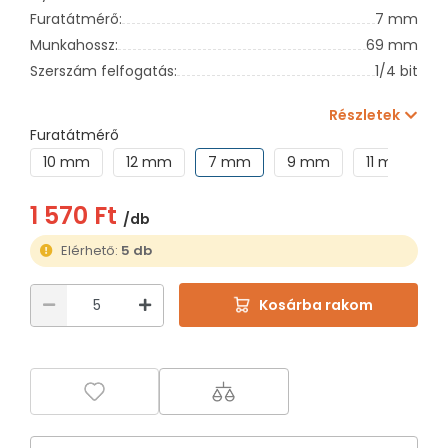
Furatátmérő:
7 mm
Munkahossz:
69 mm
Szerszám felfogatás:
1/4 bit
Részletek
Furatátmérő
10 mm
12 mm
7 mm
9 mm
11 mm
1 570 Ft
/db
Elérhető:
5 db
Kosárba rakom