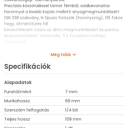
Precíziós köszörüléssel tömör fémből, oxidbevonatos
horonnyal a kisebb kopás melletti anyagmegmunkálásért
DIN 338 szabvány, N típusú fúrószár (horonyszög), 135 fokos
hegy, átmérőtűrés h8
Keresztélezett csúcs az aktív megmunkálásért és pontos
központosításért. Univerzális, 1/4 hüvelykes hatlapú
befogószár
Műszaki adatok
Még több
Átmérő: 7 mm
Specifikációk
Munkahossz: 69 mm
Teljes hossz: 109 mm
Szárátmérő: 6,35 mm
Alapadatok
Furatátmérő
7 mm
Munkahossz
69 mm
Szerszám felfogatás
1/4 bit
Teljes hossz
109 mm