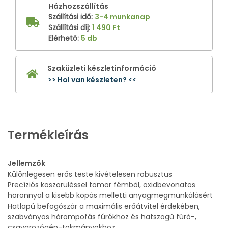
Házhozszállítás
Szállítási idő
:
3-4 munkanap
Szállítási díj
:
1 490 Ft
Elérhető
:
5 db
Szaküzleti készletinformáció
>> Hol van készleten? <<
Termékleírás
Jellemzők
Különlegesen erős teste kivételesen robusztus
Precíziós köszörüléssel tömör fémből, oxidbevonatos
horonnyal a kisebb kopás melletti anyagmegmunkálásért
Hatlapú befogószár a maximális erőátvitel érdekében,
szabványos hárompofás fúrókhoz és hatszögű fúró-,
csavarozógép-tokmányokhoz.