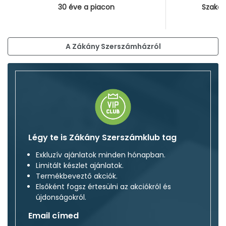
30 éve a piacon
Szakér
A Zákány Szerszámházról
Légy te is Zákány Szerszámklub tag
Exkluzív ajánlatok minden hónapban.
Limitált készlet ajánlatok.
Termékbeveztő akciók.
Elsőként fogsz értesülni az akciókról és
újdonságokról.
Email címed