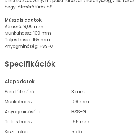
DIN 340 szabvány, N típusú fúrószár (horonyszög), 135 fokos
hegy, átmérőtűrés h8
Műszaki adatok
Átmérő: 8,00 mm
Munkahossz: 109 mm
Teljes hossz: 165 mm
Anyagminőség: HSS-G
Specifikációk
Alapadatok
Furatátmérő
8 mm
Munkahossz
109 mm
Anyagminőség
HSS-G
Teljes hossz
165 mm
Kiszerelés
5 db