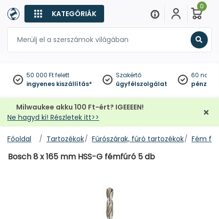
0
KATEGÓRIÁK
Keres
50 000 Ft felett
Szakértő
60 napo
ingyenes kiszállítás*
ügyfélszolgálat
pénzviss
Milwaukee akku 100 Ft-ért? IGEEEEN!
Ne hagyd ki! Részletek itt>>
Főoldal
Tartozékok
Fúrószárak, fúró tartozékok
Fém fúr
Bosch 8 x 165 mm HSS-G fémfúró 5 db