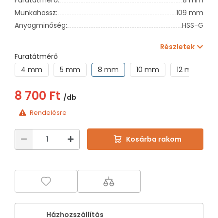
Munkahossz:
109 mm
Anyagminőség:
HSS-G
Részletek
Furatátmérő
4 mm
5 mm
8 mm
10 mm
12 mm
8 700 Ft
/db
Rendelésre
Kosárba rakom
Házhozszállítás