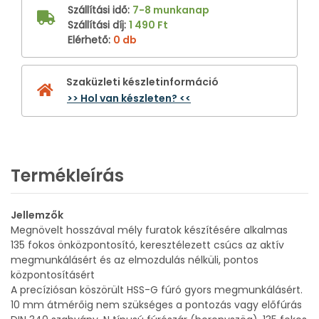
Szállítási idő
:
7-8 munkanap
Szállítási díj
:
1 490 Ft
Elérhető
:
0 db
Szaküzleti készletinformáció
>> Hol van készleten? <<
Termékleírás
Jellemzők
Megnövelt hosszával mély furatok készítésére alkalmas
135 fokos önközpontosító, keresztélezett csúcs az aktív
megmunkálásért és az elmozdulás nélküli, pontos
központosításért
A precíziósan köszörült HSS-G fúró gyors megmunkálásért.
10 mm átmérőig nem szükséges a pontozás vagy előfúrás