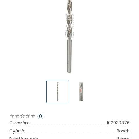
(0)
Cikkszám:
102030876
Gyártó:
Bosch
Furatátmérő:
8 mm