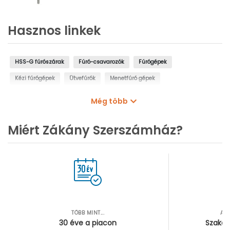
Hasznos linkek
HSS-G fúrószárak
Fúró-csavarozók
Fúrógépek
Kézi fúrógépek
Ütvefúrók
Menetfúró gépek
Oszlopos fúrógépek
Mágnestalpas fúrógépek
Még több
Sarokfúrók, kanyarfúrók
Gyémántfúrógépek
Miért Zákány Szerszámház?
TÖBB MINT...
AZ
30 éve a piacon
Szakér