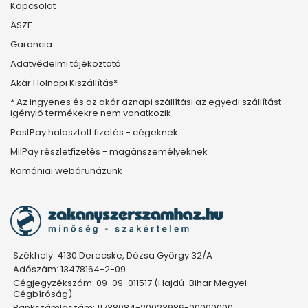
Kapcsolat
ÁSZF
Garancia
Adatvédelmi tájékoztató
Akár Holnapi Kiszállítás*
* Az ingyenes és az akár aznapi szállítási az egyedi szállítást
igénylő termékekre nem vonatkozik
PastPay halasztott fizetés - cégeknek
MilPay részletfizetés - magánszemélyeknek
Romániai webáruházunk
Székhely: 4130 Derecske, Dózsa György 32/A
Adószám: 13478164-2-09
Cégjegyzékszám: 09-09-011517 (Hajdú-Bihar Megyei
Cégbíróság)
Bankszámlaszám: 11738084-20023986-00000000