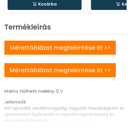
Kosárba
Kos
Termékleírás
Mérettáblázat megtekintése itt >>
Mérettáblázat megtekintése itt >>
Makita
hűthető mellény
12 V
Jellemzők
Két laposabb ventilátoregység, nagyobb feszültségszint és
újratervezett légáramlás a nagyobb légmennyiség és
kényelem érdekében.
A levehető ventilátorfedél lehetővé teszi a