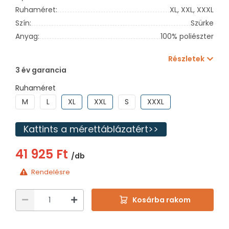
Ruhaméret:
XL,
XXL,
XXXL
Szín:
Szürke
Anyag:
100% poliészter
Részletek
3 év garancia
Ruhaméret
M
L
XL
XXL
S
XXXL
Kattints a mérettáblázatért>>
41 925 Ft
/db
Rendelésre
Kosárba rakom