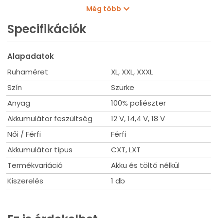
ventilátorlapátok egyszerű tisztítását.
Még több
Az elemtartó zsebek szilárdságát két patent javítja.
Maradjon hűvös a forró, zord munkahelyi környezetben.
Specifikációk
Az erőteljes ventilátor levegőáramlást biztosít, hogy
hatékonyan elpárologtassa az izzadságot a testedről, így az
hűvös marad.
Alapadatok
Ruhaméret
XL, XXL, XXXL
Műszaki adatok
Akkumulátor névleges feszültség: 12Vmax / 14,4V / 18 V
Szín
Szürke
Méret: állítható XL-3XL
Anyag
100% poliészter
Akkumulátor feszültség
12 V, 14,4 V, 18 V
Női / Férfi
Férfi
Akkumulátor típus
CXT, LXT
Termékvariáció
Akku és töltő nélkül
Kiszerelés
1 db