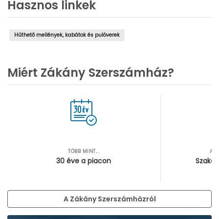
Hasznos linkek
Hűthető mellények, kabátok és pulóverek
Miért Zákány Szerszámház?
TÖBB MINT...
AZ
30 éve a piacon
Szakér
A Zákány Szerszámházról