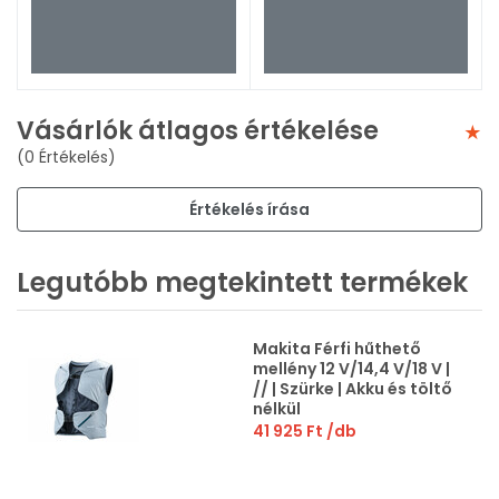
Vásárlók átlagos értékelése
(0 Értékelés)
Értékelés írása
Legutóbb megtekintett termékek
Makita Férfi hűthető
mellény 12 V/14,4 V/18 V |
// | Szürke | Akku és töltő
nélkül
41 925 Ft
/db