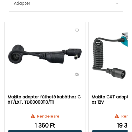
Adapter
Makita adapter fűthető kabáthoz C
Makita CXT adapter
XT/LXT, TD00000110/111
oz 12V
Rendelésre
Rend
1 360 Ft
19 39