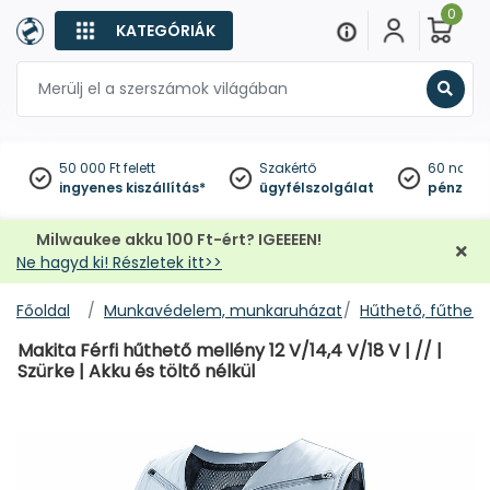
0
KATEGÓRIÁK
Keres
50 000 Ft felett
Szakértő
60 napo
ingyenes kiszállítás*
ügyfélszolgálat
pénzviss
Milwaukee akku 100 Ft-ért? IGEEEEN!
Ne hagyd ki! Részletek itt>>
Főoldal
Munkavédelem, munkaruházat
Hűthető, fűthető
Makita Férfi hűthető mellény 12 V/14,4 V/18 V | // |
Szürke | Akku és töltő nélkül