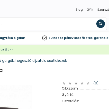
Blog
GYIK
Szersz
Kere
ügyfélszolgálat
60 napos
pénzvisszafizetési garancia
ek itt>>
ó görgők, hegesztő aljzatok, csatlakozók
a
(0)
Cikkszám:
Gyártó:
Kiszerelés: