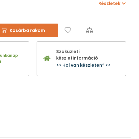
Részletek
Kosárba rakom
Szaküzleti
munkanap
készletinformáció
t
>> Hol van készleten? <<