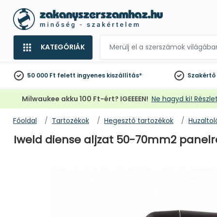
KATEGÓRIÁK
50 000 Ft felett
ingyenes kiszállítás*
Szakértő
Milwaukee akku 100 Ft-ért? IGEEEEN!
Ne hagyd ki! Részlet
Főoldal
Tartozékok
Hegesztő tartozékok
Huzaltol
Iweld diense aljzat 50-70mm2 panelr