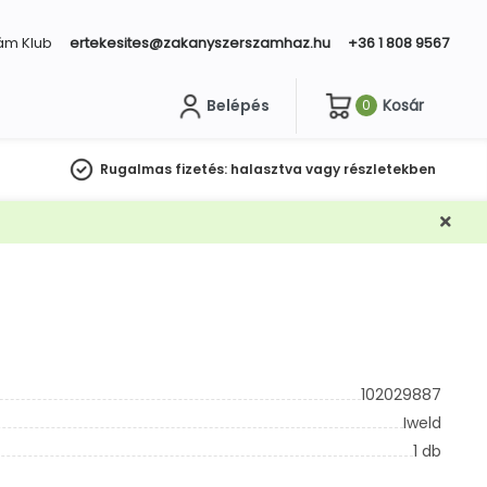
ám Klub
ertekesites@zakanyszerszamhaz.hu
+36 1 808 9567
Belépés
Kosár
0
sés
Rugalmas fizetés:
halasztva vagy részletekben
102029887
Iweld
1 db