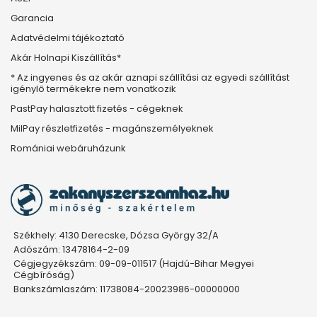
Garancia
Adatvédelmi tájékoztató
Akár Holnapi Kiszállítás*
* Az ingyenes és az akár aznapi szállítási az egyedi szállítást
igénylő termékekre nem vonatkozik
PastPay halasztott fizetés - cégeknek
MilPay részletfizetés - magánszemélyeknek
Romániai webáruházunk
Székhely: 4130 Derecske, Dózsa György 32/A
Adószám: 13478164-2-09
Cégjegyzékszám: 09-09-011517 (Hajdú-Bihar Megyei
Cégbíróság)
Bankszámlaszám: 11738084-20023986-00000000