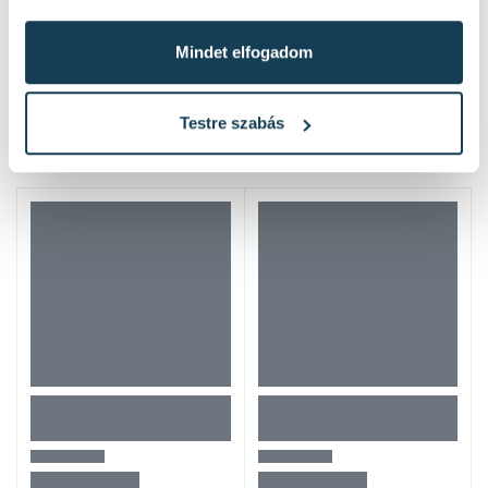
1 / 3 oldal
(55 elem)
Mindet elfogadom
Népszerű termékek
Testre szabás