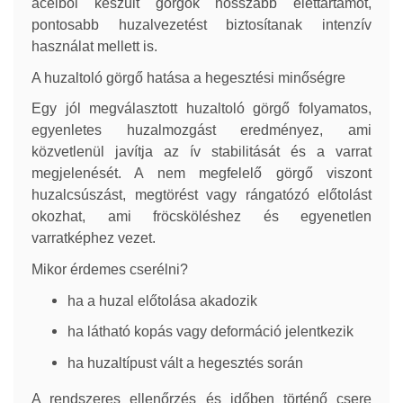
acélból készült görgők hosszabb élettartamot,
pontosabb huzalvezetést biztosítanak intenzív
használat mellett is.
A huzaltoló görgő hatása a hegesztési minőségre
Egy jól megválasztott huzaltoló görgő folyamatos,
egyenletes huzalmozgást eredményez, ami
közvetlenül javítja az ív stabilitását és a varrat
megjelenését. A nem megfelelő görgő viszont
huzalcsúszást, megtörést vagy rángatózó előtolást
okozhat, ami fröcsköléshez és egyenetlen
varratképhez vezet.
Mikor érdemes cserélni?
ha a huzal előtolása akadozik
ha látható kopás vagy deformáció jelentkezik
ha huzaltípust vált a hegesztés során
A rendszeres ellenőrzés és időben történő csere