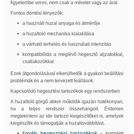
figyelembe venni, nem csak a méretet vagy az árat.
Fontos döntési tényezők:
a használt huzal anyaga és átmérője
a huzaltoló mechanika kialakítása
a várható terhelés és használati intenzitás
kompatibilitás a meglévő hegesztő aljzatokkal,
csatlakozókkal
Ezek átgondolásával elkerülhetők a gyakori beállítási
problémák és a nem tervezett leállások.
Kapcsolódó hegesztési tartozékok egy rendszerben
A huzaltoló görgő akkor működik igazán hatékonyan,
ha a teljes rendszer összehangolt. Érdemes
megtekinteni az ide tartozó kiegészítőket is, amelyek
kiegészítik és támogatják a huzaltovábbítást.
Egyéb hegesztési tartozékok
– komplett