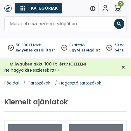
0
KATEGÓRIÁK
Keres
50 000 Ft felett
Szakértő
60 napo
ingyenes kiszállítás*
ügyfélszolgálat
pénzviss
Milwaukee akku 100 Ft-ért? IGEEEEN!
Ne hagyd ki! Részletek itt>>
Főoldal
Tartozékok
Hegesztő tartozékok
Kiemelt ajánlatok