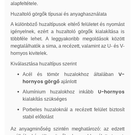
alapfeltétele.
Huzaltoló görgők típusai és anyaghasználata
A különböző huzaltípusok eltérő felületet és nyomást
igényelnek, ezért a huzaltoló görgők kialakítása is
többféle lehet. A leggyakoribb megoldások között
megtalálhatók a sima, a recézett, valamint az U- és V-
hornyos kivitelek.
Kiválasztása huzaltípus szerint
V-
Acél és tömör huzalokhoz általában
hornyos görgő
ajánlott
U-hornyos
Alumínium huzalokhoz inkább
kialakítás szükséges
Porbeles huzaloknál a recézett felület biztosít
stabil előtolást
Az anyagminőség szintén meghatározó: az edzett