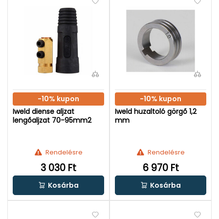
-10% kupon
-10% kupon
Iweld diense aljzat
Iweld huzaltoló görgő 1,2
lengőaljzat 70-95mm2
mm
Rendelésre
Rendelésre
3 030 Ft
6 970 Ft
Kosárba
Kosárba