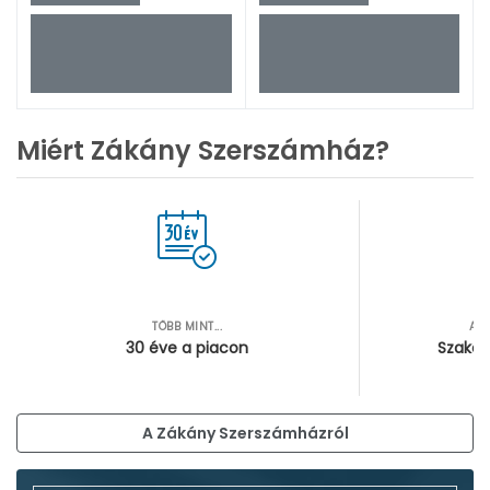
Miért Zákány Szerszámház?
TÖBB MINT...
AZ
30 éve a piacon
Szakér
A Zákány Szerszámházról