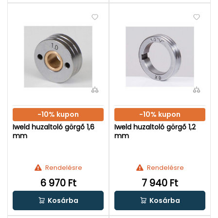
-10% kupon
-10% kupon
Iweld huzaltoló görgő 1,6
Iweld huzaltoló görgő 1,2
mm
mm
Rendelésre
Rendelésre
6 970 Ft
7 940 Ft
Kosárba
Kosárba