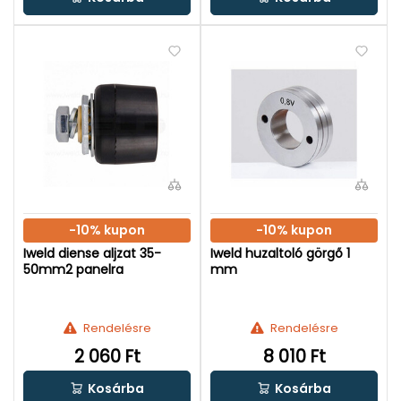
-10% kupon
-10% kupon
Iweld diense aljzat 35-
Iweld huzaltoló görgő 1
50mm2 panelra
mm
Rendelésre
Rendelésre
2 060 Ft
8 010 Ft
Kosárba
Kosárba