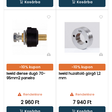
Kosárba
Kosárba
-10% kupon
-10% kupon
Iweld diense dugó 70-
Iweld huzaltoló görgő 1,2
95mm2 panelra
mm
Rendelésre
Rendelésre
2 960 Ft
7 940 Ft
Kosárba
Kosárba