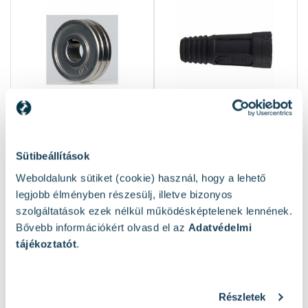
-10% kupon
-10% kupon
Iweld huzaltoló görgő 1,2
Iweld diense aljzat
Sütibeállítások
mm
lengőaljzat 50-70mm2
Weboldalunk sütiket (cookie) használ, hogy a lehető
legjobb élményben részesülj, illetve bizonyos
Rendelésre
Elérhető:
2 db
szolgáltatások ezek nélkül működésképtelenek lennének.
7 940 Ft
1 910 Ft
Bővebb információkért olvasd el az
Adatvédelmi
tájékoztatót
.
Kosárba
Kosárba
1
2
3
Részletek