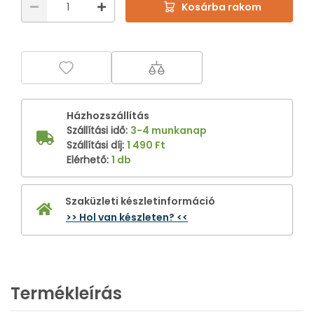
Kosárba rakom
Házhozszállítás
Szállítási idő
:
3-4 munkanap
Szállítási díj
:
1 490 Ft
Elérhető
:
1 db
Szaküzleti készletinformáció
>> Hol van készleten? <<
Termékleírás