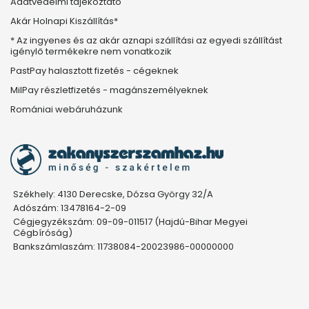
Adatvédelmi tájékoztató
Akár Holnapi Kiszállítás*
* Az ingyenes és az akár aznapi szállítási az egyedi szállítást
igénylő termékekre nem vonatkozik
PastPay halasztott fizetés - cégeknek
MilPay részletfizetés - magánszemélyeknek
Romániai webáruházunk
Székhely: 4130 Derecske, Dózsa György 32/A
Adószám: 13478164-2-09
Cégjegyzékszám: 09-09-011517 (Hajdú-Bihar Megyei
Cégbíróság)
Bankszámlaszám: 11738084-20023986-00000000