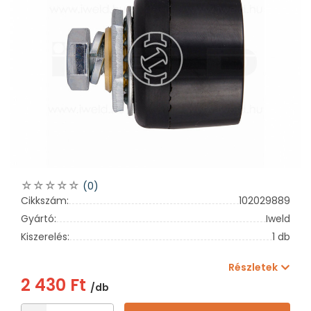
(0)
Cikkszám:
102029889
Gyártó:
Iweld
Kiszerelés:
1 db
Részletek
2 430 Ft
/db