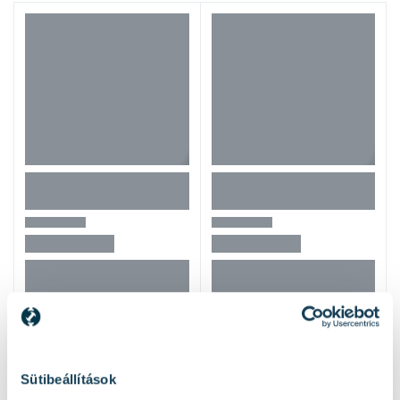
Hasonló termékek
Sütibeállítások