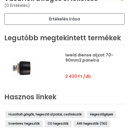
(0 Értékelés)
Értékelés írása
Legutóbb megtekintett termékek
Iweld diense aljzat 70-
90mm2 panelra
2 430 Ft
/db
Hasznos linkek
Huzaltoló görgők, hegesztő aljzatok, csatlakozók
Hegesztőgépek
Inverteres hegesztők
CO hegesztők
AWI hegesztők (TIG)