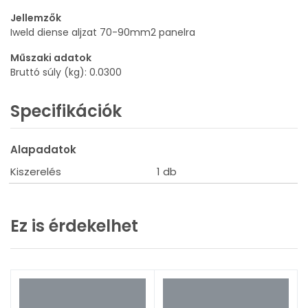
Jellemzők
Iweld diense aljzat 70-90mm2 panelra
Műszaki adatok
Bruttó súly (kg): 0.0300
Specifikációk
Alapadatok
Kiszerelés
1 db
Ez is érdekelhet