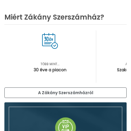
Miért Zákány Szerszámház?
TÖBB MINT...
AZ
30 éve a piacon
Szakér
A Zákány Szerszámházról