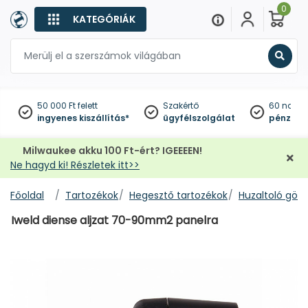
0
KATEGÓRIÁK
Keres
50 000 Ft felett
Szakértő
60 napo
ingyenes kiszállítás*
ügyfélszolgálat
pénzviss
Milwaukee akku 100 Ft-ért? IGEEEEN!
Ne hagyd ki! Részletek itt>>
Főoldal
Tartozékok
Hegesztő tartozékok
Huzaltoló görg
Iweld diense aljzat 70-90mm2 panelra