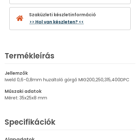
Szaküzleti készletinformáció
>> Hol van készleten? <<
Termékleírás
Jellemzők
Iweld 0,6-0,8mm huzaltoló görgő MIG200,250,315,400DPC
Műszaki adatok
Méret:
35x25x8 mm
Specifikációk
Alapadatok