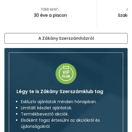
TÖBB MINT...
AZ
30 éve a piacon
Szakér
A Zákány Szerszámházról
Légy te is Zákány Szerszámklub tag
Exkluzív ajánlatok minden hónapban.
Limitált készlet ajánlatok.
Termékbeveztő akciók.
Elsőként fogsz értesülni az akciókról és
újdonságokról.