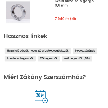
Iweld huzaltoló görgő
0,8 mm
7 940 Ft
/db
Hasznos linkek
Huzaltoló görgők, hegesztő aljzatok, csatlakozók
Hegesztőgépek
Inverteres hegesztők
CO hegesztők
AWI hegesztők (TIG)
Miért Zákány Szerszámház?