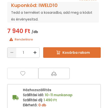
Kuponkód: IWELD10
Tedd a terméket a kosaradba, add meg a kódot
és érvényesítsd.
7 940 Ft
/db
Rendelésre
Kosárba rakom
Házhozszállítás
Szállítási idő
:
10-11 munkanap
Szállítási díj
:
1 490 Ft
Elérhető
:
0 db