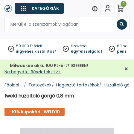
0
KATEGÓRIÁK
Keres
50 000 Ft felett
Szakértő
60 napo
ingyenes kiszállítás*
ügyfélszolgálat
pénzviss
Milwaukee akku 100 Ft-ért? IGEEEEN!
Ne hagyd ki! Részletek itt>>
Főoldal
Tartozékok
Hegesztő tartozékok
Huzaltoló görg
Iweld huzaltoló görgő 0,8 mm
-10% kupokód: IWELD10