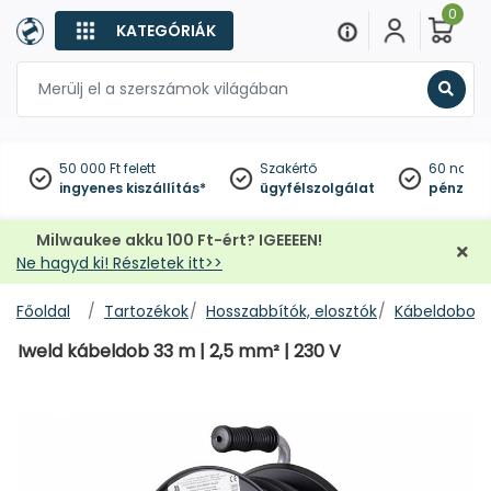
0
KATEGÓRIÁK
Keres
50 000 Ft felett
Szakértő
60 napo
ingyenes kiszállítás*
ügyfélszolgálat
pénzviss
Milwaukee akku 100 Ft-ért? IGEEEEN!
Ne hagyd ki! Részletek itt>>
Főoldal
Tartozékok
Hosszabbítók, elosztók
Kábeldobok
Iweld kábeldob 33 m | 2,5 mm² | 230 V