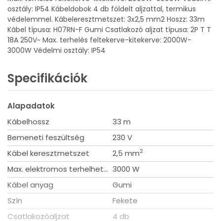
osztály: IP54 Kábeldobok 4 db földelt aljzattal, termikus
védelemmel. Kábeleresztmetszet: 3x2,5 mm2 Hoszz: 33m
Kábel típusa: H07RN-F Gumi Csatlakozó aljzat típusa: 2P T T
18A 250V~ Max. terhelés feltekerve-kitekerve: 2000W-
3000W Védelmi osztály: IP54
Specifikációk
Alapadatok
Kábelhossz
33 m
Bemeneti feszültség
230 V
2
Kábel keresztmetszet
2,5 mm
Max. elektromos terhelhetőség
3000 W
Kábel anyag
Gumi
Szín
Fekete
Csatlakozóaljzat
4 db