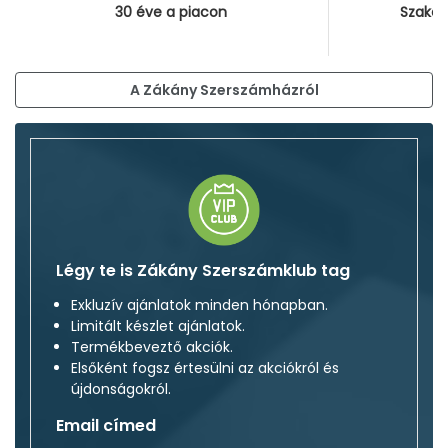
30 éve a piacon
Szakér
A Zákány Szerszámházról
Légy te is Zákány Szerszámklub tag
Exkluzív ajánlatok minden hónapban.
Limitált készlet ajánlatok.
Termékbeveztő akciók.
Elsőként fogsz értesülni az akciókról és
újdonságokról.
Email címed