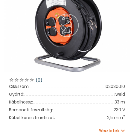
(0)
Cikkszám:
102030010
Gyártó:
Iweld
Kábelhossz:
33 m
Bemeneti feszültség:
230 V
2
Kábel keresztmetszet:
2,5 mm
Részletek