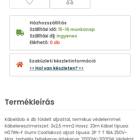
Házhozszállítás
Szállítási idő
:
15-16 munkanap
Szállítási díj
:
Ingyenes
Elérhető
:
0 db
Szaküzleti készletinformáció
>> Hol van készleten? <<
Termékleírás
Kábeldob 4 db földelt aljzattal, termikus védelemmel.
Kábeleresztmetszet: 3x2,5 mm2 Hossz: 33m Kábel típusa:
H07RN-F Gumi Csatlakozó aljzat típusa: 2P T T 18A 250V~
Max. terhelés feltekerve-kitekerve: 2000W-3000W Védelmi