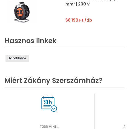
mm² | 230 V
68 190 Ft
/db
Hasznos linkek
Kábeldobok
Miért Zákány Szerszámház?
TÖBB MINT...
AZ