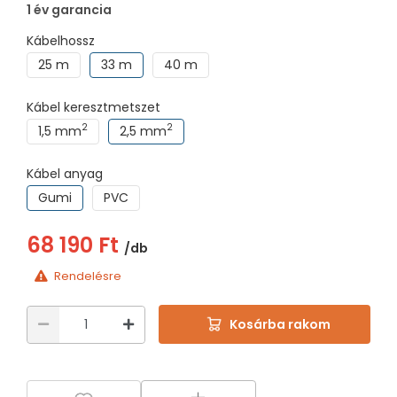
1 év garancia
Kábelhossz
25 m
33 m
40 m
Kábel keresztmetszet
2
2
1,5 mm
2,5 mm
Kábel anyag
Gumi
PVC
68 190 Ft
/db
Rendelésre
Kosárba rakom