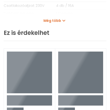
Csatlakozóaljzat 230V
4 db / 16A
Dobtest anyaga
Műanyag
Még több
Védelmi osztály
IP54
Kiszerelés
1 db
Ez is érdekelhet
Súly
8,9 kg