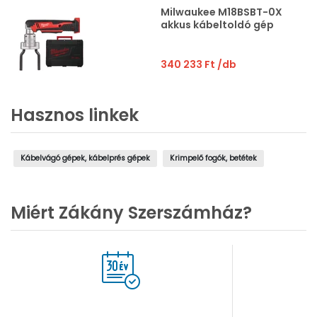
Milwaukee M18BSBT-0X
akkus kábeltoldó gép
340 233 Ft
/db
Hasznos linkek
Kábelvágó gépek, kábelprés gépek
Krimpelő fogók, betétek
Miért Zákány Szerszámház?