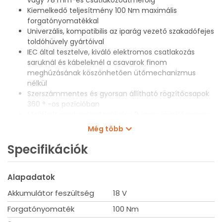
Kiemelkedő teljesítmény 100 Nm maximális
forgatónyomatékkal
Univerzális, kompatibilis az iparág vezető szakadófejes
toldóhüvely gyártóival
IEC által tesztelve, kiváló elektromos csatlakozás
saruknál és kábeleknél a csavarok finom
meghúzásának köszönhetően ütőmechanizmus
nélkül
Szerszámmentes és gyorsan állítható rögzítőcsapok
360 ° -os pozícióban
Mellékelt rendszertartozékok a 2 soros rögzítőcsapos
csatlakozókkal az optimális kompatibilitás érdekében
Még több
Üzemidő akár 80 csavar szakításához egy M18™ 2,0
Ah-s akkumulátor használata esetén
Specifikációk
Állandó 60 ford./perc sebesség
Kiváló minőségű 4 pólusú motor, REDLITHIUM™
Alapadatok
akkumulátor és REDLINK™ elektronika biztosítja a
szükséges teljesítményt, működési időt és
Akkumulátor feszültség
18 V
tartósságot.
Rugalmas akkumulátor rendszerrel - MILWAUKEE®
Forgatónyomaték
100 Nm
M18™ akkumulátorokkal működik