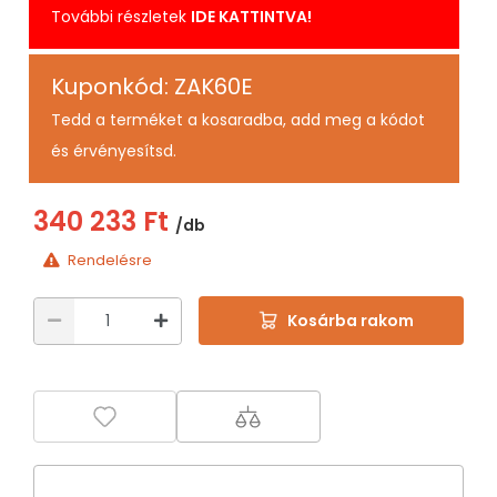
További részletek
IDE KATTINTVA!
Kuponkód: ZAK60E
Tedd a terméket a kosaradba, add meg a kódot
és érvényesítsd.
340 233 Ft
/db
Rendelésre
Kosárba rakom