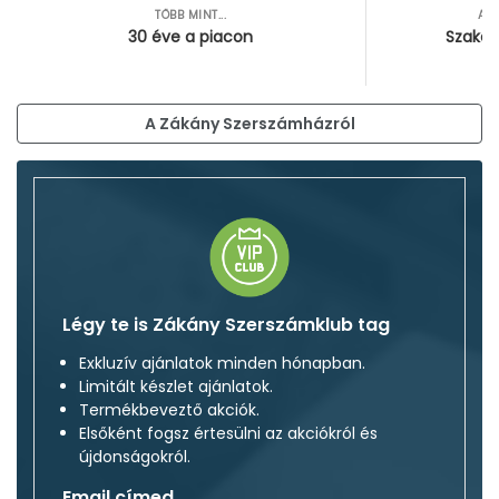
TÖBB MINT...
AZ
30 éve a piacon
Szakér
A Zákány Szerszámházról
Légy te is Zákány Szerszámklub tag
Exkluzív ajánlatok minden hónapban.
Limitált készlet ajánlatok.
Termékbeveztő akciók.
Elsőként fogsz értesülni az akciókról és
újdonságokról.
Email címed