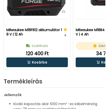
Milwaukee M18FB12 akkumulátor 1
Milwaukee M18B4 a
8 V | 12 Ah
V | 4 Ah
5
Szállítható
Elérhe
120 400 Ft
34 70
Kosárba
Kos
Termékleírás
Jellemzők
Kiváló kapacitás akár 1000 mm² -es kábelméretig
vagy 78 mm-es csatlakozóátmérőig