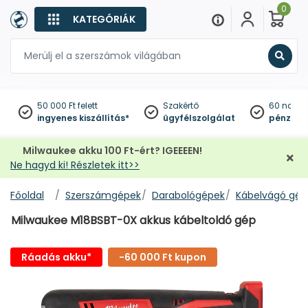
0
KATEGÓRIÁK
Keres
50 000 Ft felett
Szakértő
60 napo
ingyenes kiszállítás*
ügyfélszolgálat
pénzviss
Milwaukee akku 100 Ft-ért? IGEEEEN!
Ne hagyd ki! Részletek itt>>
Főoldal
Szerszámgépek
Darabológépek
Kábelvágó gép
Milwaukee M18BSBT-0X akkus kábeltoldó gép
Ráadás akku*
-60 000 Ft kupon