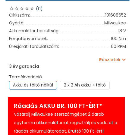
(0)
Cikkszám:
101608652
Gyártó:
Milwaukee
Akkumulátor feszültség:
18 V
Forgatónyomaték:
100 Nm
Üresjárati fordulatszám:
60 RPM
Részletek
3 év garancia
Termékvariáció
Akku és töltő nélkül
2 x 2 Ah akku + töltő
Ráadás AKKU BR. 100 FT-ÉRT*
Vásárolj Milwaukee szerszámgépet 2 darab
egyforma akkumulátorral, regisztrálj és vedd át a
ráadás akkumulátorodat, Bruttó 100 Ft-ért!