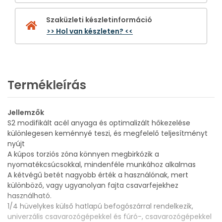
Szaküzleti készletinformáció
>> Hol van készleten? <<
Termékleírás
Jellemzők
S2 modifikált acél anyaga és optimalizált hőkezelése
különlegesen keménnyé teszi, és megfelelő teljesítményt
nyújt
A kúpos torziós zóna könnyen megbirkózik a
nyomatékcsúcsokkal, mindenféle munkához alkalmas
A kétvégű betét nagyobb érték a használónak, mert
különböző, vagy ugyanolyan fajta csavarfejekhez
használható.
1/4 hüvelykes külső hatlapú befogószárral rendelkezik,
univerzális csavarozógépekkel és fúró-, csavarozógépekkel