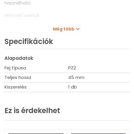
használható.
Műszaki adatok
Az 1. penge méretei: PZ2
A 2. penge méretei: PZ2
Még több
Hosszúság: 45 mm
Specifikációk
Alapadatok
Fej típusa
PZ2
Teljes hossz
45 mm
Kiszerelés
1 db
Ez is érdekelhet