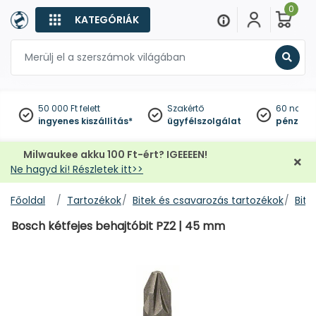
0
KATEGÓRIÁK
Keres
50 000 Ft felett
Szakértő
60 napo
ingyenes kiszállítás*
ügyfélszolgálat
pénzviss
Milwaukee akku 100 Ft-ért? IGEEEEN!
Ne hagyd ki! Részletek itt>>
Főoldal
Tartozékok
Bitek és csavarozás tartozékok
Bitf
Bosch kétfejes behajtóbit PZ2 | 45 mm