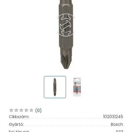
(0)
Cikkszám:
102031245
Gyártó:
Bosch
Fej típusa:
PZ2