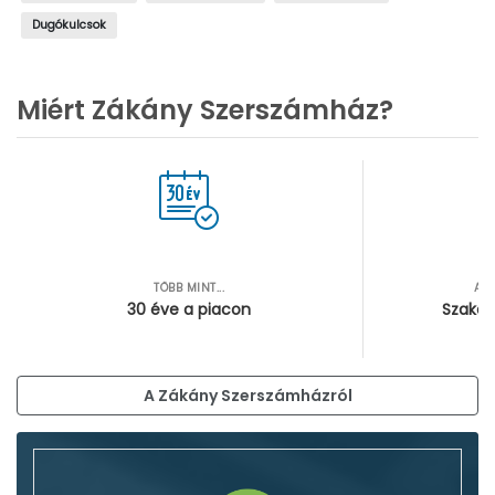
Dugókulcsok
Miért Zákány Szerszámház?
TÖBB MINT...
AZ
30 éve a piacon
Szakér
A Zákány Szerszámházról