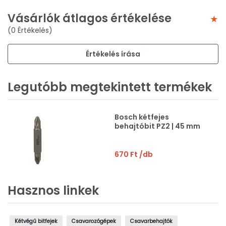
Vásárlók átlagos értékelése
(0 Értékelés)
Értékelés írása
Legutóbb megtekintett termékek
Bosch kétfejes
behajtóbit PZ2 | 45 mm
670 Ft
/db
Hasznos linkek
Kétvégű bitfejek
Csavarozógépek
Csavarbehajtók