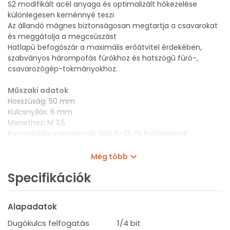
S2 modifikált acél anyaga és optimalizált hőkezelése
különlegesen keménnyé teszi
Az állandó mágnes biztonságosan megtartja a csavarokat
és meggátolja a megcsúszást
Hatlapú befogószár a maximális erőátvitel érdekében,
szabványos hárompofás fúrókhoz és hatszögű fúró-,
csavarozógép-tokmányokhoz.
Műszaki adatok
Hosszúság: 50 mm
Kulcsnyílás: 6 mm
Menethez: M 3.5
Kompatibilis szerszámok: GSR 6-25 TE Professional
Még több
Kapcsolódó cikkek
Specifikációk
Alapadatok
Dugókulcs méret útmutató
Dugókulcs felfogatás
1/4 bit