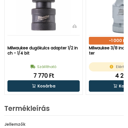
-1 000 F
Milwaukee dugókulcs adapter 1/2 in
Milwaukee 3/8 inch
ch - 1/4 bit
ter
Szállítható
Elérhe
7 770 Ft
4 216
Kosárba
Kos
Termékleírás
Jellemzők