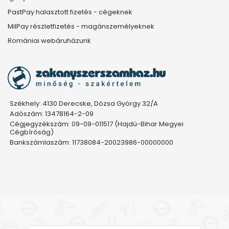
PastPay halasztott fizetés - cégeknek
MilPay részletfizetés - magánszemélyeknek
Romániai webáruházunk
Székhely: 4130 Derecske, Dózsa György 32/A
Adószám: 13478164-2-09
Cégjegyzékszám: 09-09-011517 (Hajdú-Bihar Megyei
Cégbíróság)
Bankszámlaszám: 11738084-20023986-00000000