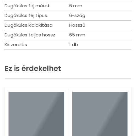
2026. jan. 23.
Dugókulcs fej méret
6 mm
Mire figyelj vásárlás előtt?
Dugókulcs fej típus
6-szög
Tovább olvasom
Dugókulcs kialakítása
Hosszú
Dugókulcs teljes hossz
65 mm
Kiszerelés
1 db
Ez is érdekelhet