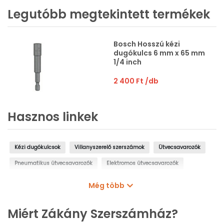
Legutóbb megtekintett termékek
Bosch Hosszú kézi
dugókulcs 6 mm x 65 mm
1/4 inch
2 400 Ft
/db
Hasznos linkek
Kézi dugókulcsok
Villanyszerelő szerszámok
Ütvecsavarozók
Pneumatikus ütvecsavarozók
Elektromos ütvecsavarozók
Akkus ütvecsavarozók
Krova hajtószárak
Nyomatékkulcsok
Még több
Bitfejek
Bit készletek
Miért Zákány Szerszámház?