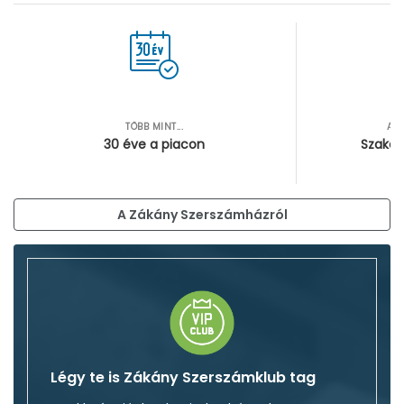
TÖBB MINT...
AZ
30 éve a piacon
Szakér
A Zákány Szerszámházról
Légy te is Zákány Szerszámklub tag