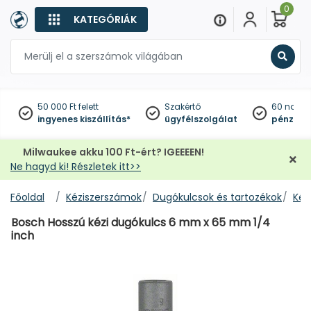
0
KATEGÓRIÁK
Keres
50 000 Ft felett
Szakértő
60 napo
ingyenes kiszállítás*
ügyfélszolgálat
pénzviss
Milwaukee akku 100 Ft-ért? IGEEEEN!
Ne hagyd ki! Részletek itt>>
Főoldal
Kéziszerszámok
Dugókulcsok és tartozékok
Kéz
Bosch Hosszú kézi dugókulcs 6 mm x 65 mm 1/4
inch