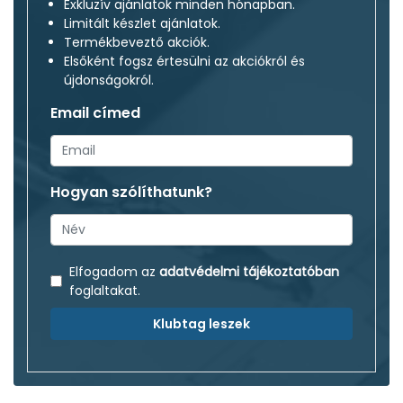
Exkluzív ajánlatok minden hónapban.
Limitált készlet ajánlatok.
Termékbeveztő akciók.
Elsőként fogsz értesülni az akciókról és
újdonságokról.
Email címed
Hogyan szólíthatunk?
Elfogadom az
adatvédelmi tájékoztatóban
foglaltakat.
Klubtag leszek