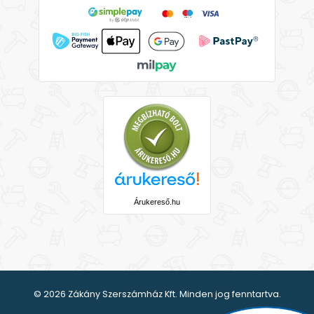
Árukereső.hu
© 2026 Zákány Szerszámház Kft. Minden jog fenntartva.