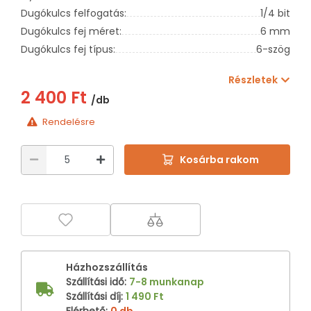
Dugókulcs felfogatás:
1/4 bit
Dugókulcs fej méret:
6 mm
Dugókulcs fej típus:
6-szög
Részletek
2 400 Ft
/db
Rendelésre
Kosárba rakom
Házhozszállítás
Szállítási idő
:
7-8 munkanap
Szállítási díj
:
1 490 Ft
Elérhető
:
0 db