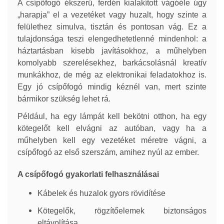
A csípőfogó ékszerű, ferdén kialakított vágóéle úgy
„harapja” el a vezetéket vagy huzalt, hogy szinte a
felülethez simulva, tisztán és pontosan vág. Ez a
tulajdonsága teszi elengedhetetlenné mindenhol: a
háztartásban kisebb javításokhoz, a műhelyben
komolyabb szerelésekhez, barkácsolásnál kreatív
munkákhoz, de még az elektronikai feladatokhoz is.
Egy jó csípőfogó mindig kéznél van, mert szinte
bármikor szükség lehet rá.
Például, ha egy lámpát kell bekötni otthon, ha egy
kötegelőt kell elvágni az autóban, vagy ha a
műhelyben kell egy vezetéket méretre vágni, a
csípőfogó az első szerszám, amihez nyúl az ember.
A csípőfogó gyakorlati felhasználásai
Kábelek és huzalok gyors rövidítése
Kötegelők, rögzítőelemek biztonságos
eltávolítása