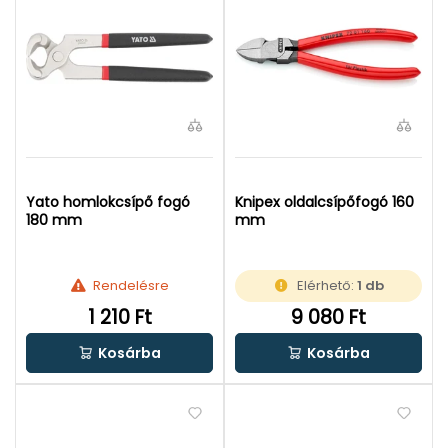
Yato homlokcsípő fogó
Knipex oldalcsípőfogó 160
180 mm
mm
Rendelésre
Elérhető:
1 db
1 210 Ft
9 080 Ft
Kosárba
Kosárba