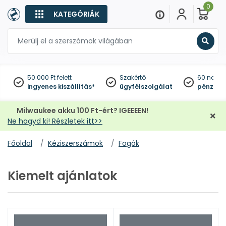
0
KATEGÓRIÁK
Keres
50 000 Ft felett
Szakértő
60 napo
ingyenes kiszállítás*
ügyfélszolgálat
pénzviss
Milwaukee akku 100 Ft-ért? IGEEEEN!
Ne hagyd ki! Részletek itt>>
Főoldal
Kéziszerszámok
Fogók
Kiemelt ajánlatok