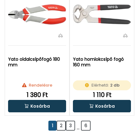
Yato oldalcsípőfogó 180
Yato homlokcsípő fogó
mm
160 mm
Rendelésre
Elérhető:
2 db
1 380 Ft
1 110 Ft
Kosárba
Kosárba
1
2
3
6
...