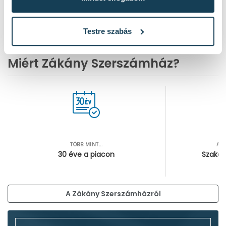
Testre szabás
Miért Zákány Szerszámház?
TÖBB MINT...
AZ
30 éve a piacon
Szakér
A Zákány Szerszámházról