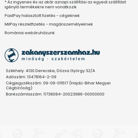
* Az ingyenes és az akár aznapi szállítási az egyedi szállítást
igénylő termékekre nem vonatkozik
PastPay halasztott fizetés - cégeknek
MilPay részletfizetés - magánszemélyeknek
Romániai webáruházunk
Székhely: 4130 Derecske, Dózsa György 32/A
Adószám: 13478164-2-09
Cégjegyzékszám: 09-09-011517 (Hajdú-Bihar Megyei
Cégbíróság)
Bankszámlaszám: 11738084-20023986-00000000