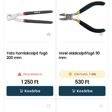
Yato homlokcsípő fogó
Vorel oldalcsípőfogó 110
200 mm
mm
Rendelésre
Elérhető:
1 db
1 250 Ft
530 Ft
Kosárba
Kosárba