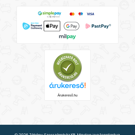
Árukereső.hu
© 2026 Zákány Szerszámház Kft. Minden jog fenntartva.