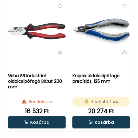
Wiha SB Industrial
Knipex oldalcsípőfogó
oldalcsípőfogó BiCut 200
precíziós, 125 mm
mm
Rendelésre
Elérhető:
1 db
16 532 Ft
20 274 Ft
Kosárba
Kosárba