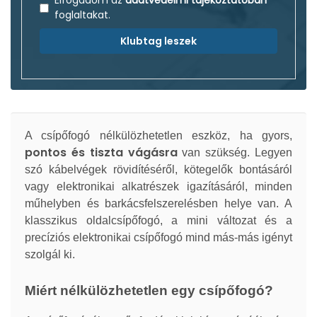
Elfogadom az
adatvédelmi tájékoztatóban
foglaltakat.
Klubtag leszek
A csípőfogó nélkülözhetetlen eszköz, ha gyors,
pontos és tiszta vágásra
van szükség. Legyen
szó kábelvégek rövidítéséről, kötegelők bontásáról
vagy elektronikai alkatrészek igazításáról, minden
műhelyben és barkácsfelszerelésben helye van. A
klasszikus oldalcsípőfogó, a mini változat és a
precíziós elektronikai csípőfogó mind más-más igényt
szolgál ki.
Miért nélkülözhetetlen egy csípőfogó?