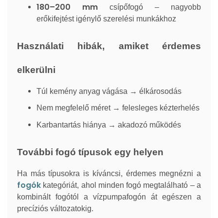
180–200 mm
csípőfogó – nagyobb
erőkifejtést igénylő szerelési munkákhoz
Használati hibák, amiket érdemes
elkerülni
Túl kemény anyag vágása → élkárosodás
Nem megfelelő méret → felesleges kézterhelés
Karbantartás hiánya → akadozó működés
További fogó típusok egy helyen
Ha más típusokra is kíváncsi, érdemes megnézni a
fogók
kategóriát, ahol minden fogó megtalálható – a
kombinált fogótól a vízpumpafogón át egészen a
precíziós változatokig.