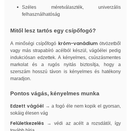
Széles méretválaszték, univerzális
felhasználhatóság
Mitől lesz tartós egy csípőfogó?
króm-vanádium
A minőségi csípőfogó
ötvözetből
vagy más strapabíró acélból készül, vágóélei pedig
indukciósan edzettek. A kényelmes, csúszásmentes
markolat és a rugós nyitás biztosítja, hogy a
szerszám hosszú távon is kényelmes és hatékony
maradjon.
Pontos vágás, kényelmes munka
Edzett vágóél
→ a fogó éle nem kopik el gyorsan,
sokáig élesen vág
Felületkezelés
→ védi az acélt a rozsdától, így
tovább bírja