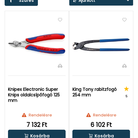
Szűrés
Ajánlott
Knipex Electronic Super
King Tony rabitzfogó
Knips oldalcsípőfogó 125
254 mm
5
mm
Rendelésre
Rendelésre
7 132 Ft
6 102 Ft
Kosárba
Kosárba