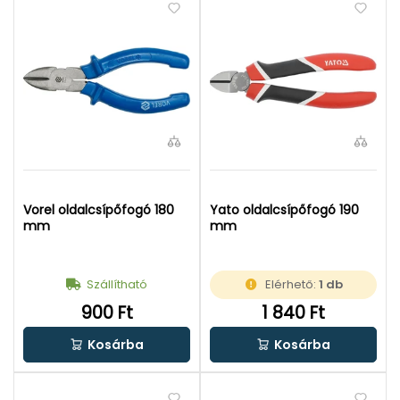
Vorel oldalcsípőfogó 180
Yato oldalcsípőfogó 190
mm
mm
Szállítható
Elérhető:
1 db
900 Ft
1 840 Ft
Kosárba
Kosárba