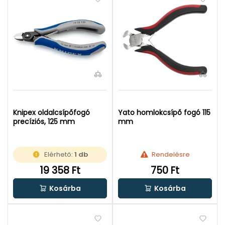
Knipex oldalcsípőfogó
Yato homlokcsípő fogó 115
precíziós, 125 mm
mm
Elérhető:
1 db
Rendelésre
19 358 Ft
750 Ft
Kosárba
Kosárba