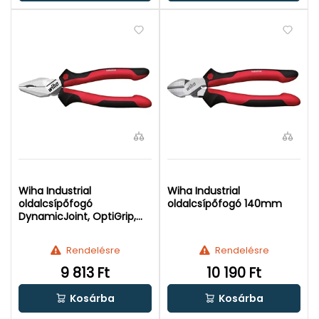
Wiha Industrial
Wiha Industrial
oldalcsípőfogó
oldalcsípőfogó 140mm
DynamicJoint, OptiGrip,
200mm
Rendelésre
Rendelésre
9 813 Ft
10 190 Ft
Kosárba
Kosárba