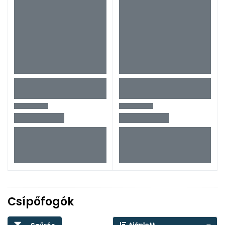
Csípőfogók