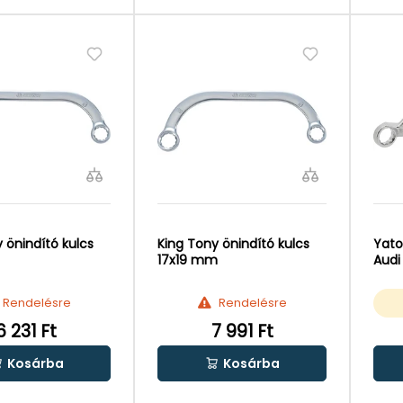
 önindító kulcs
King Tony önindító kulcs
Yato
17x19 mm
Audi
Rendelésre
Rendelésre
6 231 Ft
7 991 Ft
Kosárba
Kosárba