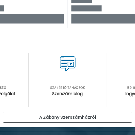
TSÉG
SZAKÉRTŐ TANÁCSOK
50 0
zolgálat
Szerszám blog
Ingy
A Zákány Szerszámházról