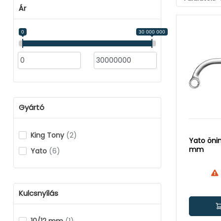
Ár
0
30 000 000
Gyártó
King Tony
(2)
Yato önindító kulcs 11x13
mm
Yato
(6)
Kulcsnyílás