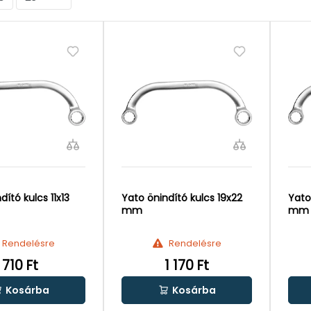
Yato önindító kulcs 19x22
Yato önindító kulcs 10
mm
mm
Rendelésre
Rendelésre
710 Ft
1 170 Ft
Kosárba
Kosárba