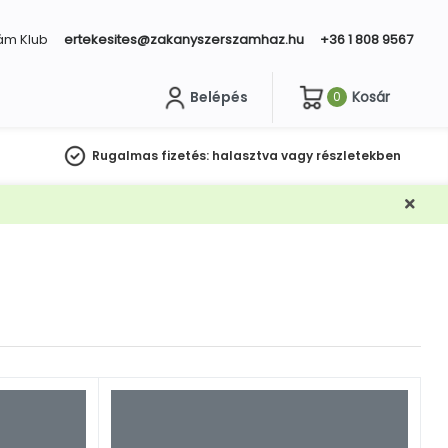
ám Klub
ertekesites@zakanyszerszamhaz.hu
+36 1 808 9567
Belépés
Kosár
0
sés
Rugalmas fizetés:
halasztva vagy részletekben