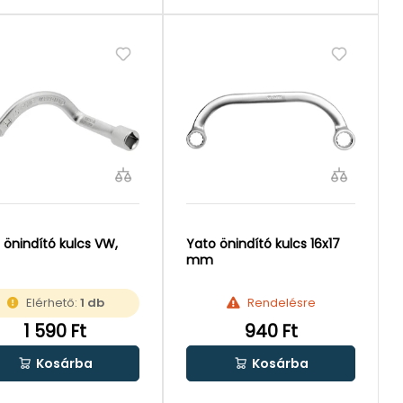
 önindító kulcs VW,
Yato önindító kulcs 16x17
mm
Elérhető:
1 db
Rendelésre
1 590 Ft
940 Ft
Kosárba
Kosárba