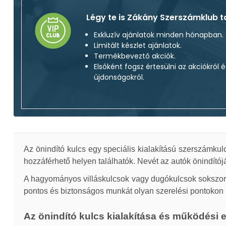
Légy te is Zákány Szerszámklub t
Exkluzív ajánlatok minden hónapban.
Limitált készlet ajánlatok.
Termékbeveztő akciók.
Elsőként fogsz értesülni az akciókról é
újdonságokról.
Az önindító kulcs egy speciális kialakítású szerszám
hozzáférhető helyen találhatók. Nevét az autók önindító
A hagyományos villáskulcsok vagy dugókulcsok sokszor eg
pontos és biztonságos munkát olyan szerelési pontokon is
Az önindító kulcs kialakítása és működési 