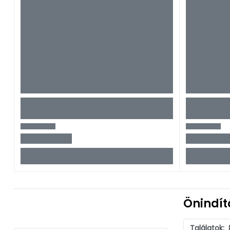
Önindít
Találatok: