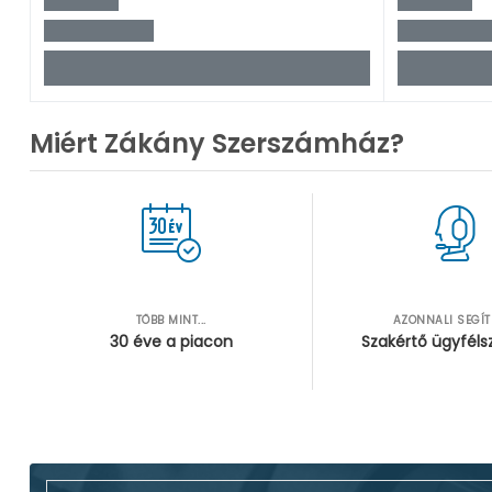
Miért Zákány Szerszámház?
TÖBB MINT...
AZONNALI SEGÍ
30 éve a piacon
Szakértő ügyféls