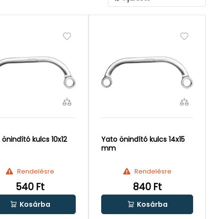
x12
Yato önindító kulcs 14x15
mm
Rendelésre
Rendelésre
540 Ft
840 Ft
Kosárba
Kosárba