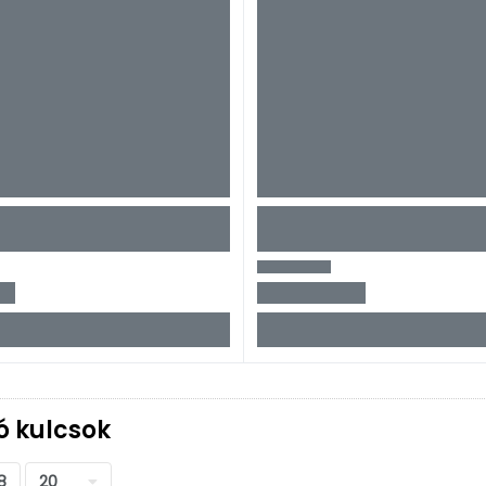
ó kulcsok
8
20