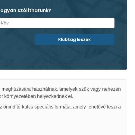
ogyan szólíthatunk?
Klubtag leszek
agy meghúzására használnak, amelyek szűk vagy nehezen
tor környezetében helyezkednek el.
önindító kulcs speciális formája, amely lehetővé teszi a