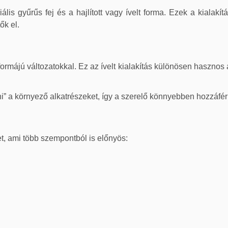
ális gyűrűs fej és a hajlított vagy ívelt forma. Ezek a kialakí
ők el.
formájú változatokkal. Ez az ívelt kialakítás különösen hasznos
ni” a környező alkatrészeket, így a szerelő könnyebben hozzáfé
jet, ami több szempontból is előnyös: