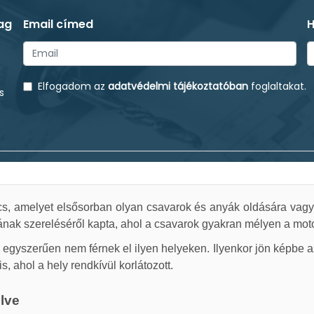
ag
Email címed
H
Elfogadom az
adatvédelmi tájékoztatóban
foglaltakat.
s
kulcs, amelyet elsősorban olyan csavarok és anyák oldására v
jának szereléséről kapta, ahol a csavarok gyakran mélyen a mo
yszerűen nem férnek el ilyen helyeken. Ilyenkor jön képbe az 
, ahol a hely rendkívül korlátozott.
elve