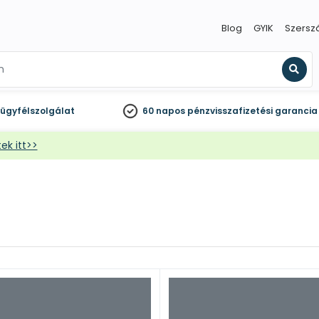
Blog
GYIK
Szersz
Kere
ügyfélszolgálat
60 napos
pénzvisszafizetési garancia
ek itt>>