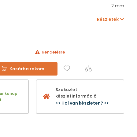
2 mm
Részletek
Rendelésre
Kosárba rakom
Szaküzleti
munkanap
készletinformáció
t
>> Hol van készleten? <<