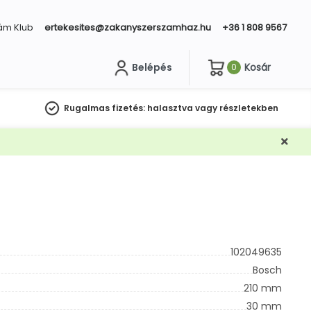
ám Klub
ertekesites@zakanyszerszamhaz.hu
+36 1 808 9567
Belépés
Kosár
0
sés
Rugalmas fizetés:
halasztva vagy részletekben
102049635
Bosch
210 mm
30 mm