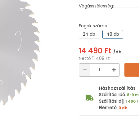
Vágásszélesség:
Fogak száma
24 db
48 db
14 490 Ft
/db
Nettó 11 409 Ft
Házhozszállítás
Szállítási idő
:
8-9 
Szállítási díj
:
1 490 F
Elérhető
:
0 db