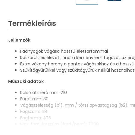
Termékleírás
Jellemzők
Faanyagok vágása hosszú élettartammal
Köszörült és élezett finom keményfém fogazat az erő, 
Extra vékony horony a pontos vágásokhoz és a hossz
Szűkítőgyűrűkkel vagy szűkítőgyűrűk nélkül használha
Műszaki adatok
Külső átmérő mm: 210
Furat mm: 30
Vágásszélesség (b1), mm / törzslapvastagság (b2), mm
Fogszám: 48
Fogforma: ATB
Max. fordulatszám (ford./perc): 7000
Vágási eredmény: 3