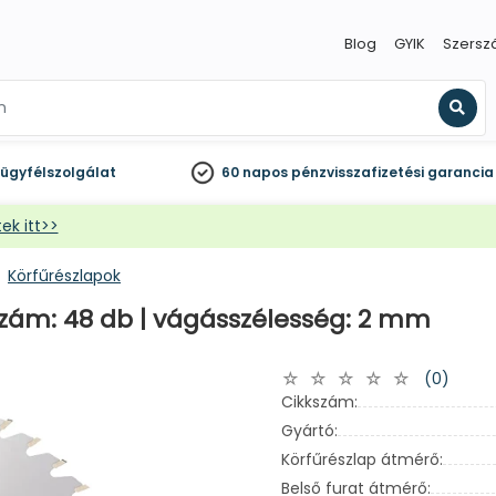
Blog
GYIK
Szersz
Kere
ügyfélszolgálat
60 napos
pénzvisszafizetési garancia
ek itt>>
Körfűrészlapok
szám: 48 db | vágásszélesség: 2 mm
(0)
Cikkszám:
Gyártó:
Körfűrészlap átmérő:
Belső furat átmérő: