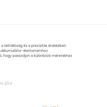
a időtállóság és a precizitás érdekében
ú akkumulátor-élettartamhoz
tó, hogy passzoljon a különböző méretekhez
: 2/1,4