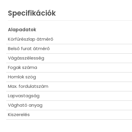
Homlokszög ° α: 15
Hátszög ° β: 13
Specifikációk
Felhasználási terület:
Alapadatok
Puhafa
Keményfa/tömör fa
Körfűrészlap átmérő
Zsaludeszkák
Belső furat átmérő
Faforgácslemez
Rétegelt lemez
Vágásszélesség
Fogak száma
Homlok szög
Max. fordulatszám
Lapvastagság
Vágható anyag
Kiszerelés