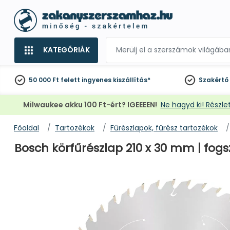
KATEGÓRIÁK
50 000 Ft felett
ingyenes kiszállítás*
Szakértő
Milwaukee akku 100 Ft-ért? IGEEEEN!
Ne hagyd ki! Részlet
Főoldal
Tartozékok
Fűrészlapok, fűrész tartozékok
Bosch körfűrészlap 210 x 30 mm | fog