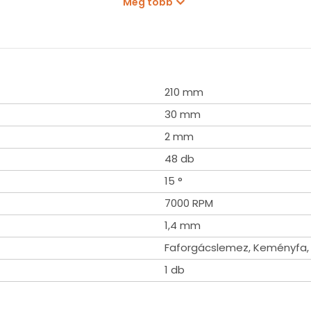
Még több
210 mm
30 mm
2 mm
48 db
15 °
7000 RPM
1,4 mm
Faforgácslemez, Keményfa, 
1 db