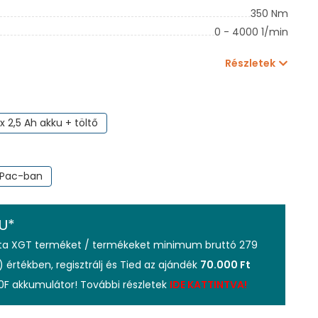
350 Nm
0 - 4000 1/min
Részletek
 x 2,5 Ah akku + töltő
Pac-ban
U*
ita XGT terméket / termékeket minimum bruttó 279
) értékben, regisztrálj és Tied az ajándék
70.000 Ft
0F akkumulátor! További részletek
IDE KATTINTVA!