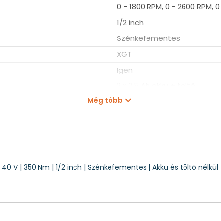
0 - 1800 RPM, 0 - 2600 RPM, 
1/2 inch
Szénkefementes
XGT
Igen
2 x 2,5 Ah akku + töltő
Még több
MakPac-ban
2,2 kg
TW004G
 V | 350 Nm | 1/2 inch | Szénkefementes | Akku és töltõ nélkül 