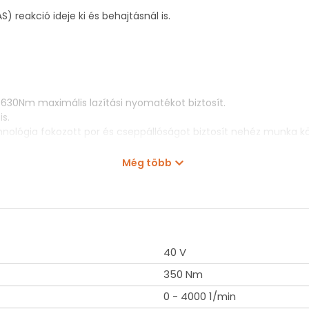
 reakció ideje ki és behajtásnál is.
0Nm maximális lazítási nyomatékot biztosít.
s.
ológia fokozott por és cseppállóságot biztosít nehéz munka k
Még több
3)
40 V
350 Nm
0 - 4000 1/min