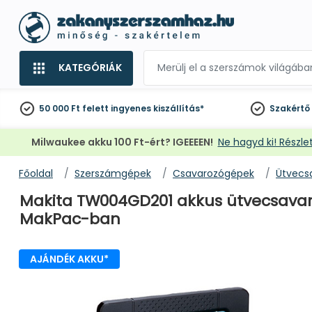
KATEGÓRIÁK
50 000 Ft felett
ingyenes kiszállítás*
Szakértő
Milwaukee akku 100 Ft-ért? IGEEEEN!
Ne hagyd ki! Részlet
Főoldal
Szerszámgépek
Csavarozógépek
Ütvecs
Makita TW004GD201 akkus ütvecsavarozó
MakPac-ban
AJÁNDÉK AKKU*