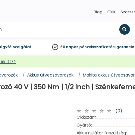
Blog
GYIK
Szersz
Kere
ügyfélszolgálat
60 napos
pénzvisszafizetési garancia
ek itt>>
avarozók
Akkus ütvecsavarozók
Makita akkus ütvecsava
 40 V | 350 Nm | 1/2 inch | Szénkefement
(0)
Cikkszám:
Gyártó:
Akkumulátor feszültség: