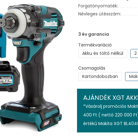
Forgatónyomaték:
Névleges ütésszám:
3 év garancia
Termékvariáció
Akku és töltő nélkül
2
Csomagolás
Kartondobozban
Mak
AJÁNDÉK XGT AKK
*Vásárolj promóciós Mak
400 Ft ( nettó 220 000 Ft
értékű Makita XGT BL404