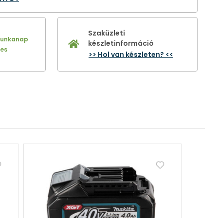
Szaküzleti
munkanap
készletinformáció
nes
>> Hol van készleten? <<