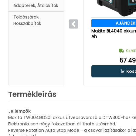
Adapterek, Átalakítók
Toldószárak,
AJÁNDÉK
Hosszabbítók
Előző
Makita BL4040 akkum
Ah
Száll
57 49
Kos
Termékleírás
Jellemzők
Makita TW004GD201 akkus ütvecsavarozó a DTW300-hoz kép
Elektronikusan négy fokozatban állítható ütésmód.
Reverse Rotation Auto Stop Mode - a csavar lazításakor a laz