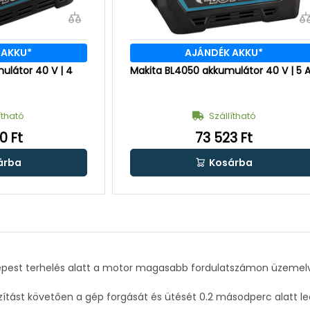
 AKKU*
AJÁNDÉK AKKU*
ulátor 40 V | 4
Makita BL4050 akkumulátor 40 V | 5 
ítható
Szállítható
0 Ft
73 523 Ft
árba
Kosárba
est terhelés alatt a motor magasabb fordulatszámon üzemelv
ítást követően a gép forgását és ütését 0.2 másodperc alatt leál