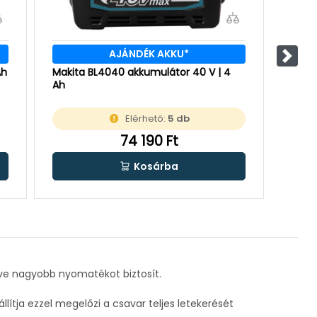
AJÁNDÉK AKKU*
Követ
Ah
Makita BL4040 akkumulátor 40 V | 4
Makit
Ah
Ah
Elérhető:
5 db
74 190 Ft
Kosárba
e nagyobb nyomatékot biztosít.
lítja ezzel megelőzi a csavar teljes letekerését