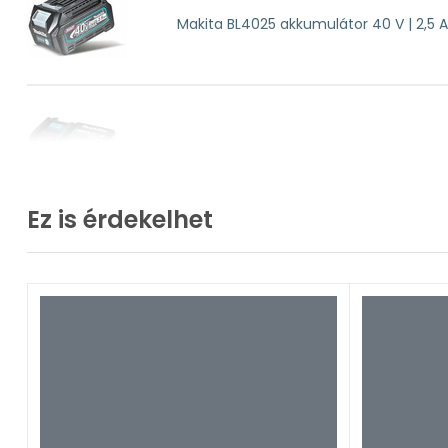
Makita BL4025 akkumulátor 40 V | 2,5 
Makita DC40RA akkumulátortöltő sze
Ez is érdekelhet
Makita Makpac Type 2 tárolórendszer 
Makita 835R29-3 koffer betét