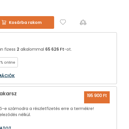
Kosárba rakom
án fizess
2
alkalommal
65 626 Ft
-ot.
0% online
RMÁCIÓK
 akarsz
195 900 Ft
-e számodra a részletfizetés erre a termékre!
eleződés nélkül.
LATOT