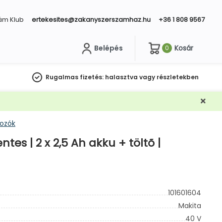
ám Klub
ertekesites@zakanyszerszamhaz.hu
+36 1 808 9567
Belépés
Kosár
0
sés
Rugalmas fizetés:
halasztva vagy részletekben
rozók
es | 2 x 2,5 Ah akku + töltõ |
101601604
Makita
40 V