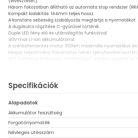
(elvesztését).
Három fokozatban állítható az automata stop rendszer (RRAS)
Kompakt kialakítás: 144mm teljes hossz.
A konstans sebesség szabályozás megtartja a nyomatékot.
A dugókulcs rögzítése C-gyűrűvel történik.
Duple LED fény elő és utánvilágítás funkcióval.
40V max Li-ion akkumulátorral.
A szénkefementes motor 350Nm maximális nyomatékot és 63
Magas teljesítmény folyamatos nehéz igénybevétel esetén i
XPT (eXtreme Protection Technology): extrém védelmi techn
Szállítási terjedelem
2db BL4025 40V max XGT 2.5Ah Li-ion akkumulátor (191B36-
DC40RA 40V max XGT Li-ion gyorstöltő (191E07-8)
Specifikációk
MAKPAC koffer (821550-0)
MAKPAC betét (835R29-3)
Akasztóhorog (346317-0)
Alapadatok
Akkumulátor feszültség
Műszaki adatok
Akkumulátor 40V max XGT
Forgatónyomaték
Befogás típusa 1/2 külső négyszög
Névleges ütésszám
Motor BL szénkefementes