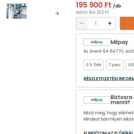
195 900 Ft
/db
Nettó 154 252 Ft
Next
Milpay
Az önerő
64 647 Ft
, azt
0 % THM
7 perc
10
RÉSZLETFIZETÉSI INFO
Biztosra
menni?
Nézd meg, hogy elérhető
Mindezt bármilyen elköt
ELINDÍTOM AZ ELŐBÍRÁ