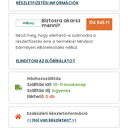
RÉSZLETFIZETÉSI INFORMÁCIÓK
Biztosra akarsz
104 645 Ft
menni?
Nézd meg, hogy elérhető-e számodra a
részletfizetés erre a termékre! Mindezt
bármilyen elköteleződés nélkül.
ELINDÍTOM AZ ELŐBÍRÁLATOT
Házhozszállítás
Szállítási idő
:
10-11 munkanap
Szállítási díj
:
Ingyenes
Elérhető
:
0 db
Szaküzleti készletinformáció
>> Hol van készleten? <<