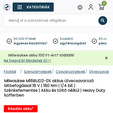
0
KATEGÓRIÁK
Keres
50 000 Ft felett
Szakértő
60 napo
ingyenes kiszállítás*
ügyfélszolgálat
pénzviss
Milwaukee akku 100 Ft-ért? IGEEEEN!
Ne hagyd ki! Részletek itt>>
Főoldal
Szerszámgépek
Csavarozógépek
Ütvecsavaro
Milwaukee M18BLID2-0X akkus ütvecsavarozó
bitbefogással 18 V | 180 Nm | 1/4 bit |
Szénkefementes | Akku és töltõ nélkül | Heavy Duty
kofferben
Ráadás akku*