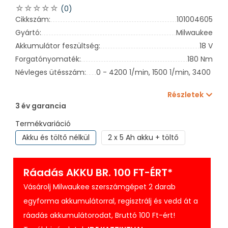
(0)
Cikkszám:
101004605
Gyártó:
Milwaukee
Akkumulátor feszültség:
18 V
Forgatónyomaték:
180 Nm
Névleges ütésszám:
0 - 4200 1/min,
1500 1/min,
3400 1/m
Részletek
3 év garancia
Termékvariáció
Akku és töltő nélkül
2 x 5 Ah akku + töltő
Ráadás AKKU BR. 100 FT-ÉRT*
Vásárolj Milwaukee szerszámgépet 2 darab
egyforma akkumulátorral, regisztrálj és vedd át a
ráadás akkumulátorodat, Bruttó 100 Ft-ért!