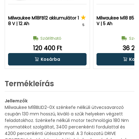
Milwaukee M18FB12 akkumulátor 1
Milwaukee M18 B5 a
8 V | 12 Ah
V | 5 Ah
5
Szállítható
Száll
120 400 Ft
36 20
Kosárba
Kos
Termékleírás
Jellemzők
Milwaukee M18BLID2-0X szénkefe nélküli ütvecsavarozó
csupán 130 mm hosszú, kiváló a szűk helyeken végzett
feladatokhoz. Szénkefe nélküli motor technológia 180 Nm
nyomatékot szolgáltat, 3400 percenkénti fordulattal és
4200 percenkénti ütésszámmal. A 3 fokozatú DRIVE