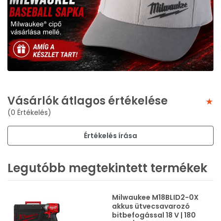
Vásárlók átlagos értékelése
(0 Értékelés)
Értékelés írása
Legutóbb megtekintett termékek
Milwaukee M18BLID2-0X
akkus ütvecsavarozó
bitbefogással 18 V | 180