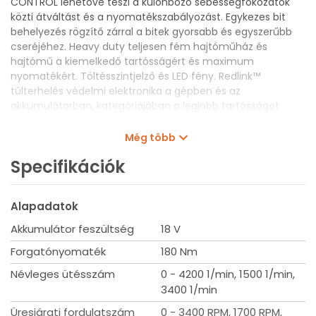
CONTROL lehetővé teszi a különböző sebességfokozatok
közti átváltást és a nyomatékszabályozást. Egykezes bit
behelyezés rögzítő zárral a bitek gyorsabb és egyszerűbb
cseréjéhez. Heavy duty teljesen fém hajtóműház és
hajtómű a kiemelkedő tartósságért és maximum
nyomatékért. Töltésszintjelző és LED fény. Redlink™
túlterhelés védelmi elektronika a gépben és az
akkumulátorban, kategóriájában a legjobb tartósságot
biztosítja. A Redlithium™ akkumulátor kitűnő minőségű
konstrukciót és elektronikát kínál, valamint lemerülés-
Még több
biztos, így hosszabb működési időt és hosszabb ideig tartó
Specifikációk
munkavégzést biztosít az akkumulátor élettartama alatt.
Teljesen fém megfordítható övcsat - gyors és könnyű
szerszám tárolás. Rugalmas akkumulátor rendszerrel -
Alapadatok
Milwaukee® M18™ akkumulátorokkal működik
Akkumulátor feszültség
18 V
Szállítási terjedelem
Akkumulátor nélkül szállítva, Övcsipesz, Heavy Duty koffer
Forgatónyomaték
180 Nm
Névleges ütésszám
0 - 4200 1/min, 1500 1/min,
Műszaki adatok
3400 1/min
Üresjárati fordulatszám (ford/perc): 1700/2600/0-3400
Ütésszám (ütés/perc): 1500/3400/0-4200
Üresjárati fordulatszám
0 - 3400 RPM, 1700 RPM,