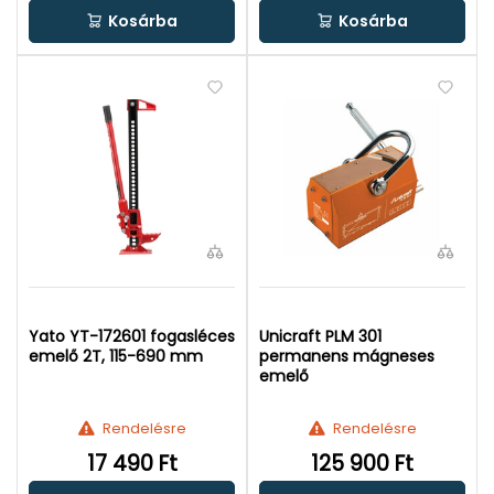
Kosárba
Kosárba
Yato YT-172601 fogasléces
Unicraft PLM 301
emelő 2T, 115-690 mm
permanens mágneses
emelő
Rendelésre
Rendelésre
17 490 Ft
125 900 Ft