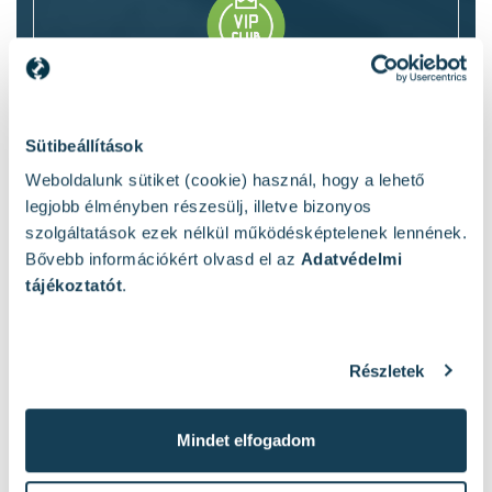
Légy te is Zákány Szerszámklub tag
Exkluzív ajánlatok minden hónapban.
Sütibeállítások
Limitált készlet ajánlatok.
Termékbeveztő akciók.
Weboldalunk sütiket (cookie) használ, hogy a lehető
Elsőként fogsz értesülni az akciókról és
legjobb élményben részesülj, illetve bizonyos
újdonságokról.
szolgáltatások ezek nélkül működésképtelenek lennének.
Bővebb információkért olvasd el az
Adatvédelmi
Email címed
tájékoztatót
.
Hogyan szólíthatunk?
Részletek
Mindet elfogadom
Elfogadom az
adatvédelmi tájékoztatóban
foglaltakat.