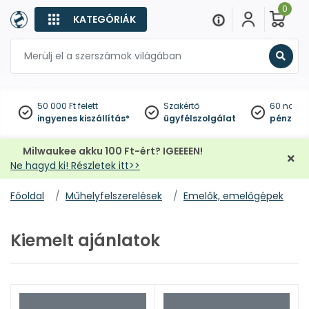
0
KATEGÓRIÁK
Keres
50 000 Ft felett
Szakértő
60 napo
ingyenes kiszállítás*
ügyfélszolgálat
pénzviss
Milwaukee akku 100 Ft-ért? IGEEEEN!
Ne hagyd ki! Részletek itt>>
Főoldal
Műhelyfelszerelések
Emelők, emelőgépek
Kiemelt ajánlatok