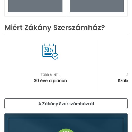
Miért Zákány Szerszámház?
TÖBB MINT...
AZ
30 éve a piacon
Szakér
A Zákány Szerszámházról