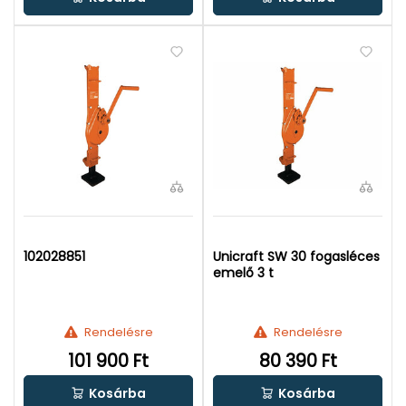
102028851
Unicraft SW 30 fogasléces
emelő 3 t
Rendelésre
Rendelésre
101 900 Ft
80 390 Ft
Kosárba
Kosárba