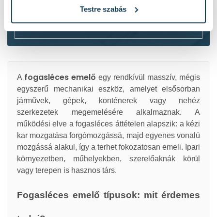
Testre szabás
Klubtag leszek
fogasléces emelő
A
egy rendkívül masszív, mégis
egyszerű mechanikai eszköz, amelyet elsősorban
járművek, gépek, konténerek vagy nehéz
szerkezetek megemelésére alkalmaznak. A
működési elve a fogasléces áttételen alapszik: a kézi
kar mozgatása forgómozgássá, majd egyenes vonalú
mozgássá alakul, így a terhet fokozatosan emeli. Ipari
környezetben, műhelyekben, szerelőaknák körül
vagy terepen is hasznos társ.
Fogasléces emelő típusok: mit érdemes