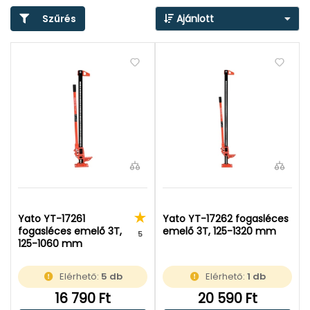
Szűrés
Ajánlott
Yato YT-17261
Yato YT-17262 fogasléces
fogasléces emelő 3T,
emelő 3T, 125-1320 mm
5
125-1060 mm
Elérhető:
5 db
Elérhető:
1 db
16 790 Ft
20 590 Ft