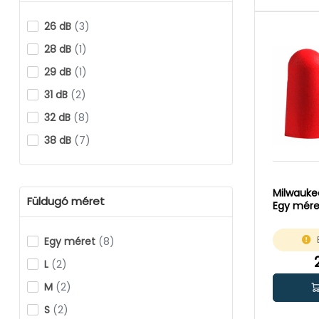
26 dB
(3)
28 dB
(1)
29 dB
(1)
31 dB
(2)
32 dB
(8)
38 dB
(7)
Milwaukee
Füldugó méret
Egy méret
Egy méret
(8)
L
(2)
M
(2)
S
(2)