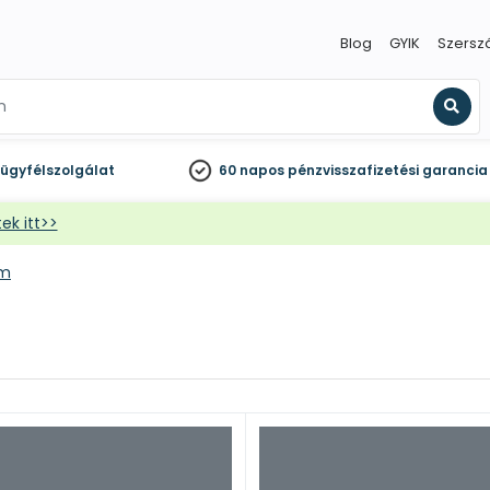
Blog
GYIK
Szersz
Kere
ügyfélszolgálat
60 napos
pénzvisszafizetési garancia
ek itt>>
em