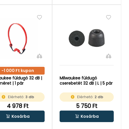
-1 000 Ft kupon
aukee füldugó 32 dB |
Milwaukee füldugó
méret | 1 pár
cserebetét 32 dB | L | 5 pár
Elérhető:
3 db
Elérhető:
2 db
4 978 Ft
5 750 Ft
Kosárba
Kosárba