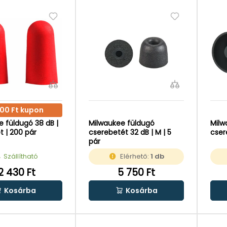
000 Ft kupon
 füldugó 38 dB |
Milwaukee füldugó
Milw
 | 200 pár
cserebetét 32 dB | M | 5
cser
pár
Szállítható
Elérhető:
1 db
2 430 Ft
5 750 Ft
Kosárba
Kosárba