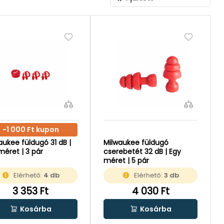
-1 000 Ft kupon
aukee füldugó 31 dB |
Milwaukee füldugó
méret | 3 pár
cserebetét 32 dB | Egy
méret | 5 pár
Elérhető:
4 db
Elérhető:
3 db
3 353 Ft
4 030 Ft
Kosárba
Kosárba