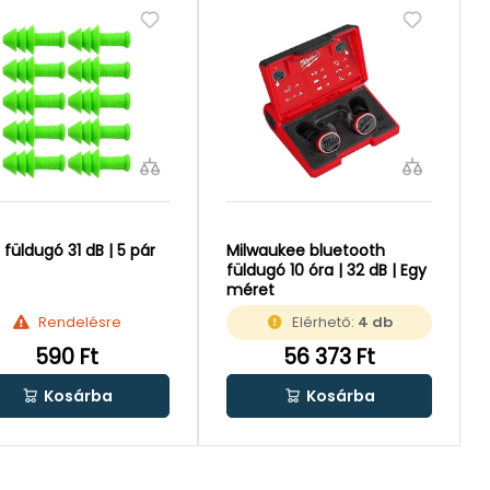
 füldugó 31 dB | 5 pár
Milwaukee bluetooth
füldugó 10 óra | 32 dB | Egy
méret
Rendelésre
Elérhető:
4 db
590 Ft
56 373 Ft
Kosárba
Kosárba