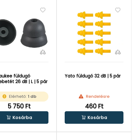
aukee füldugó
Yato füldugó 32 dB | 5 pár
ebetét 26 dB | L | 5 pár
Elérhető:
1 db
Rendelésre
5 750 Ft
460 Ft
Kosárba
Kosárba