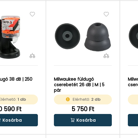
ugó 38 dB | 250
Milwaukee füldugó
Milw
cserebetét 26 dB | M | 5
cser
pár
Elérhető:
1 db
Elérhető:
2 db
0 590 Ft
5 750 Ft
Kosárba
Kosárba