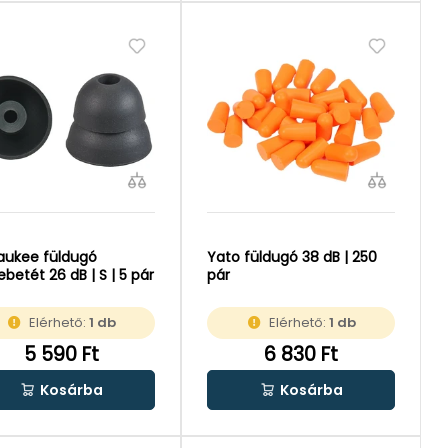
aukee füldugó
Yato füldugó 38 dB | 250
ebetét 26 dB | S | 5 pár
pár
Elérhető:
1 db
Elérhető:
1 db
5 590 Ft
6 830 Ft
Kosárba
Kosárba