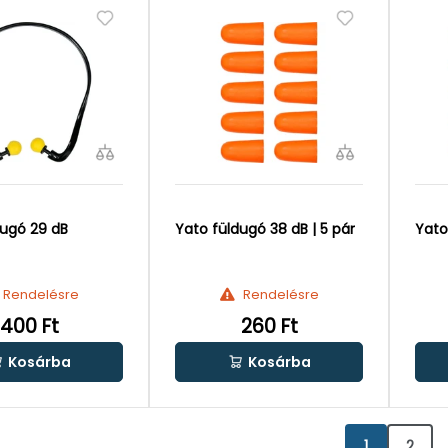
dugó 29 dB
Yato füldugó 38 dB | 5 pár
Yato
Rendelésre
Rendelésre
400 Ft
260 Ft
Kosárba
Kosárba
1
2