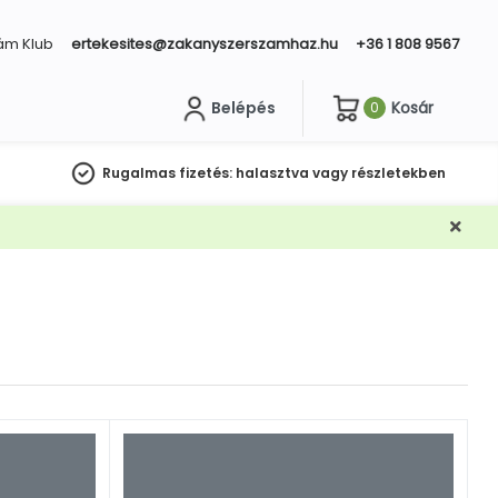
ám Klub
ertekesites@zakanyszerszamhaz.hu
+36 1 808 9567
Belépés
Kosár
0
sés
Rugalmas fizetés:
halasztva vagy részletekben