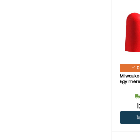
-1 
Milwaukee
Egy méret
1