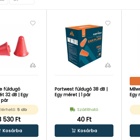
e füldugó
Portwest füldugó 38 dB |
Milw
t 32 dB | Egy
Egy méret | 1 pár
Egy 
 pár
Elérhető:
5 db
Szállítható
3 530 Ft
40 Ft
Kosárba
Kosárba