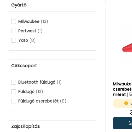
Gyártó
Milwaukee
(13)
Portwest
(1)
Yato
(8)
Cikkcsoport
Bluetooth füldugó
(1)
Milwauke
cserebeté
Füldugó
(13)
méret | 5
Füldugó cserebetét
(8)
Zajcsillapítás