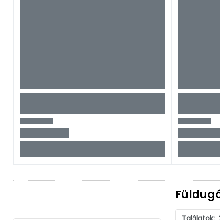
Füldug
Találatok: