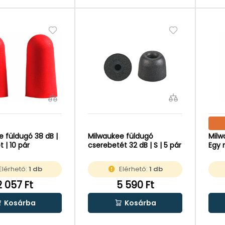
 füldugó 38 dB |
Milwaukee füldugó
Milw
 | 10 pár
cserebetét 32 dB | S | 5 pár
Egy 
Elérhető:
1 db
Elérhető:
1 db
2 057 Ft
5 590 Ft
Kosárba
Kosárba