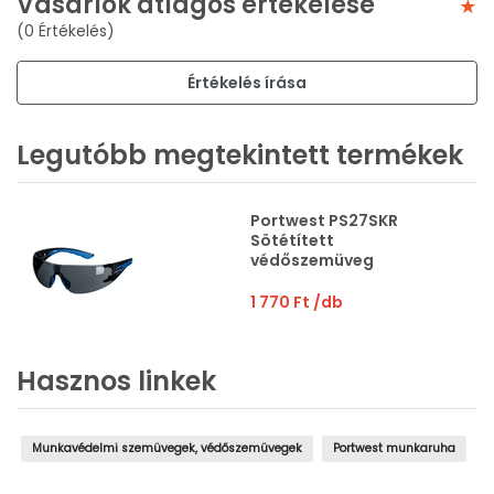
Vásárlók átlagos értékelése
(0 Értékelés)
Értékelés írása
Legutóbb megtekintett termékek
Portwest PS27SKR
Sötétített
védőszemüveg
1 770 Ft
/db
Hasznos linkek
Munkavédelmi szemüvegek, védőszemüvegek
Portwest munkaruha