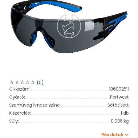
(0)
Cikkszám:
106002511
Gyártó:
Portwest
Szemüveg lencse színe:
Sötétített
Kiszerelés:
1 db
Súly:
0,036 kg
Részletek