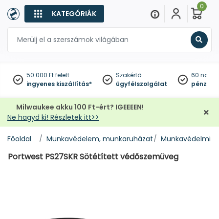
0
KATEGÓRIÁK
Keres
50 000 Ft felett
Szakértő
60 napo
ingyenes kiszállítás*
ügyfélszolgálat
pénzviss
Milwaukee akku 100 Ft-ért? IGEEEEN!
Ne hagyd ki! Részletek itt>>
Főoldal
Munkavédelem, munkaruházat
Munkavédelmi s
Portwest PS27SKR Sötétített védőszemüveg