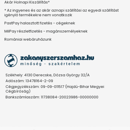
Akár Holnapi Kiszállítás*
* Az ingyenes és az akár aznapi szállítási az egyedi szállítást
igénylő termékekre nem vonatkozik
PastPay halasztott fizetés - cégeknek
MilPay részletfizetés - magánszemélyeknek
Romániai webáruházunk
Székhely: 4130 Derecske, Dózsa György 32/A
Adószám: 13478164-2-09
Cégjegyzékszám: 09-09-011517 (Hajdú-Bihar Megyei
Cégbíróság)
Bankszámlaszám: 11738084-20023986-00000000