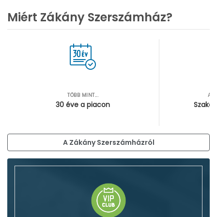
Miért Zákány Szerszámház?
TÖBB MINT...
AZ
30 éve a piacon
Szakér
A Zákány Szerszámházról