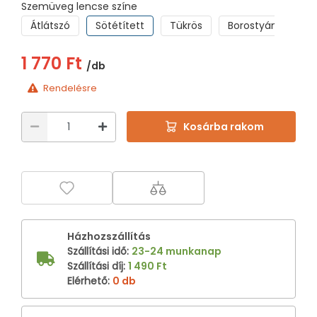
Szemüveg lencse színe
Átlátszó
Sötétített
Tükrös
Borostyán
Ké
1 770 Ft
/db
Rendelésre
Kosárba rakom
Házhozszállítás
Szállítási idő
:
23-24 munkanap
Szállítási díj
:
1 490 Ft
Elérhető
:
0 db