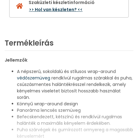
Szaküzleti készletinformáció
>> Hol van készleten? <<
Termékleírás
Jellemzők
A népszerű, sokoldalú és stílusos wrap-around
védőszemüveg
rendkívül rugalmas szárakkal és puha,
csúszásmentes halántékrésszel rendelkezik, amely
kényelmes viseletet biztosít hosszabb használat
során.
Könnyű wrap-around design
Panoráma lencsés szemüveg
Befecskendezett, kétszínű és rendkívül rugalmas
halánték a maximális kényelem érdekében.
Puha szárvégek és gumírozott orrnyereg a magasabb
kényelemért