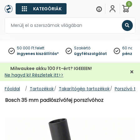
0
KATEGÓRIÁK
Keres
50 000 Ft felett
Szakértő
60 napo
ingyenes kiszállítás*
ügyfélszolgálat
pénzviss
Milwaukee akku 100 Ft-ért? IGEEEEN!
Ne hagyd ki! Részletek itt>>
Főoldal
Tartozékok
Takarítógép tartozékok
Porszívó ta
Bosch 35 mm padlószívófej porszívóhoz