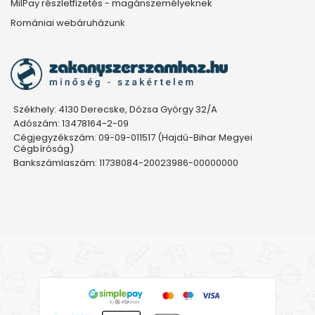
MilPay részletfizetés - magánszemélyeknek
Romániai webáruházunk
Székhely: 4130 Derecske, Dózsa György 32/A
Adószám: 13478164-2-09
Cégjegyzékszám: 09-09-011517 (Hajdú-Bihar Megyei
Cégbíróság)
Bankszámlaszám: 11738084-20023986-00000000