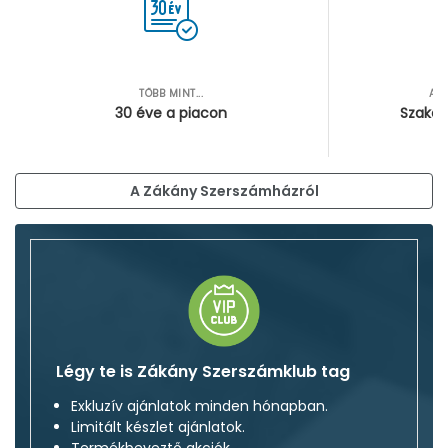
TÖBB MINT...
AZ
30 éve a piacon
Szakér
A Zákány Szerszámházról
Légy te is Zákány Szerszámklub tag
Exkluzív ajánlatok minden hónapban.
Limitált készlet ajánlatok.
Termékbeveztő akciók.