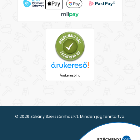
Árukereső.hu
© 2026 Zákány Szerszámház Kft. Minden jog fenntartva.