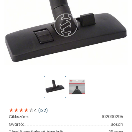
(132)
4
Cikkszám:
102030295
Gyártó:
Bosch
Tömlő csatlakozó átmérő:
35 mm