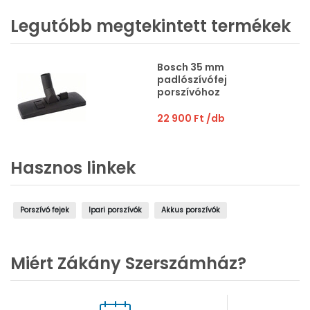
Legutóbb megtekintett termékek
Bosch 35 mm
padlószívófej
porszívóhoz
22 900 Ft
/db
Hasznos linkek
Porszívó fejek
Ipari porszívók
Akkus porszívók
Miért Zákány Szerszámház?