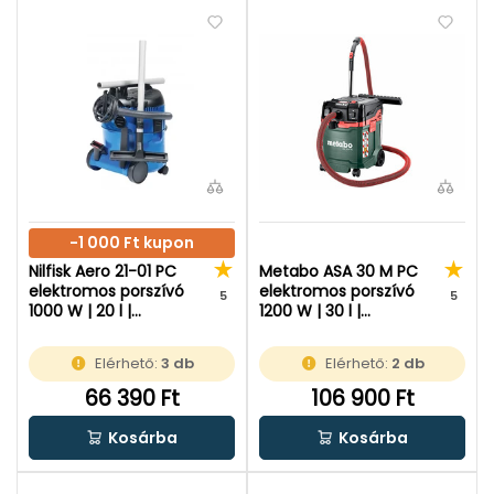
-1 000 Ft kupon
Nilfisk Aero 21-01 PC
Metabo ASA 30 M PC
elektromos porszívó
elektromos porszívó
5
5
1000 W | 20 l |
1200 W | 30 l |
Porosztály: L | 230 V
Porosztály: M | 230 V
Elérhető:
3 db
Elérhető:
2 db
66 390 Ft
106 900 Ft
Kosárba
Kosárba