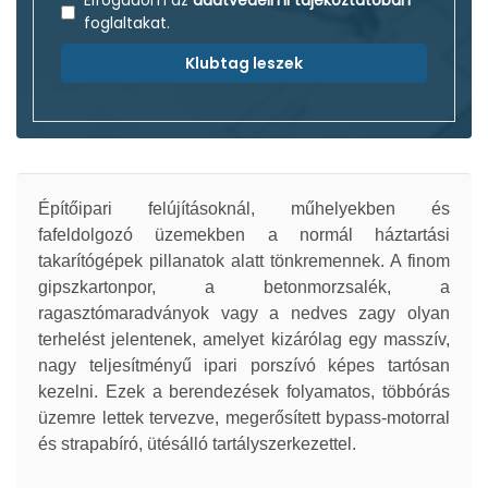
Elfogadom az
adatvédelmi tájékoztatóban
foglaltakat.
Klubtag leszek
Építőipari felújításoknál, műhelyekben és
fafeldolgozó üzemekben a normál háztartási
takarítógépek pillanatok alatt tönkremennek. A finom
gipszkartonpor, a betonmorzsalék, a
ragasztómaradványok vagy a nedves zagy olyan
terhelést jelentenek, amelyet kizárólag egy masszív,
nagy teljesítményű ipari porszívó képes tartósan
kezelni. Ezek a berendezések folyamatos, többórás
üzemre lettek tervezve, megerősített bypass-motorral
és strapabíró, ütésálló tartályszerkezettel.