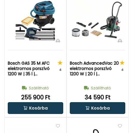
Bosch GAS 35 M AFC
Bosch AdvancedVac 20
elektromos porszívó
elektromos porszívó
4
4
1200 W | 35 l |
1200 W | 20 l |
Porosztály: M | 230 V
Porosztály: L | 230 V
Szállítható
Szállítható
255 900 Ft
34 590 Ft
Kosárba
Kosárba