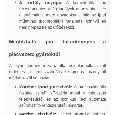
A tartály anyaga:
A korrózióálló Inox
(rozsdamentes acél) tartályok nehezebbek, de
ellenállnak a maró anyagoknak, míg az ipari
műanyag (polipropilén) rugalmas, könnyű és
nem horpad be az ütődésektől.
Megbízható ipari takarítógépek a
piacvezető gyártóktól
A folyamatos üzem és az alkatrész-utánpótlás miatt
érdemes a professzionális szegmens bizonyított
márkái közül választani:
Kärcher ipari porszívók:
A professzionális
(szürke színű) NT-széria tagjai a robusztus
felépítésükről és az ikonikus Tact automata
szűrőtisztító rendszerükről ismertek.
Makita elszívók:
Kiváló ár-érték arányú,