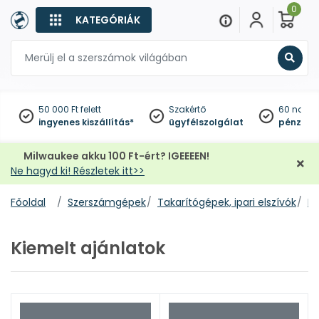
0
KATEGÓRIÁK
Keres
50 000 Ft felett
Szakértő
60 napo
ingyenes kiszállítás*
ügyfélszolgálat
pénzviss
Milwaukee akku 100 Ft-ért? IGEEEEN!
Ne hagyd ki! Részletek itt>>
Főoldal
Szerszámgépek
Takarítógépek, ipari elszívók
Po
Kiemelt ajánlatok