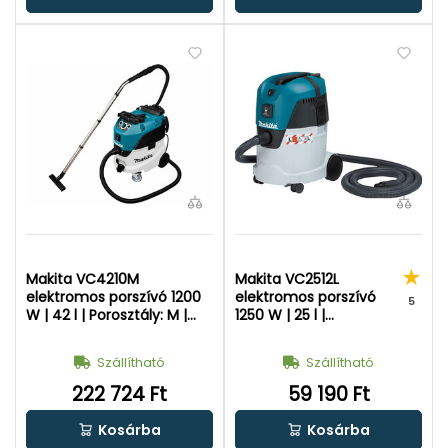
Makita VC4210M
Makita VC2512L
elektromos porszívó 1200
elektromos porszívó
5
W | 42 l | Porosztály: M |
1250 W | 25 l |
230 V
Porosztály: L | 230 V
Szállítható
Szállítható
222 724 Ft
59 190 Ft
Kosárba
Kosárba