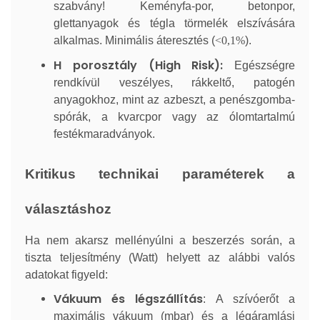
szabvány! Keményfa-por, betonpor,
glettanyagok és tégla törmelék elszívására
alkalmas. Minimális áteresztés (
<0,1%
).
H porosztály (High Risk):
Egészségre
rendkívül veszélyes, rákkeltő, patogén
anyagokhoz, mint az azbeszt, a penészgomba-
spórák, a kvarcpor vagy az ólomtartalmú
festékmaradványok.
Kritikus technikai paraméterek a
választáshoz
Ha nem akarsz mellényúlni a beszerzés során, a
tiszta teljesítmény (Watt) helyett az alábbi valós
adatokat figyeld:
Vákuum és légszállítás
: A szívóerőt a
maximális vákuum (mbar) és a légáramlási