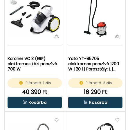
Karcher VC 3 (ERP)
Yato YT-85705
elektromos kézi porszívó
elektromos porszívó 1200
700 W
W | 20 l | Porosztály: L |
220-240 v
Elérhető:
1 db
Elérhető:
2 db
40 390 Ft
16 290 Ft
Kosárba
Kosárba