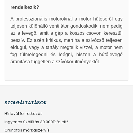
rendelkezik?
A professzionális motoroknál a motor hűtéséről egy
teljesen különálló ventilátor gondoskodik, nem pedig
az a levegő, amit a gép a koszos csövön keresztül
beszív. Ez azért kritikus, mert ha a szívócső teljesen
eldugul, vagy a tartály megtelik vízzel, a motor nem
fog túlmelegedni és leégni, hiszen a hűtőlevegő
áramlása független a szívókörülményektől.
SZOLGÁLTATÁSOK
Hírlevél feliratkozás
Ingyenes Szállítás 30.000Ft felett*
Grundfos márkaszervíz