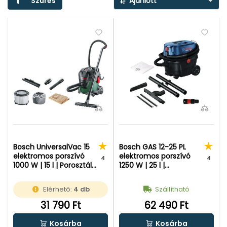
Szűrés
Ajánlott
Bosch UniversalVac 15
Bosch GAS 12-25 PL
elektromos porszívó
elektromos porszívó
4
4
1000 W | 15 l | Porosztály:
1250 W | 25 l |
L | 230 V
Porosztály: L | 230 V
Elérhető:
4 db
Szállítható
31 790 Ft
62 490 Ft
Kosárba
Kosárba