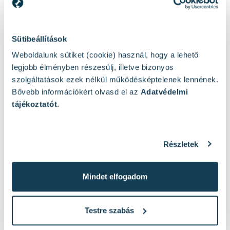
Sütibeállítások
Weboldalunk sütiket (cookie) használ, hogy a lehető
Miért Zákány Szerszámház?
legjobb élményben részesülj, illetve bizonyos
szolgáltatások ezek nélkül működésképtelenek lennének.
Bővebb információkért olvasd el az
Adatvédelmi
tájékoztatót
.
Részletek
TÖBB MINT...
AZ
30 éve a piacon
Szakér
Mindet elfogadom
A Zákány Szerszámházról
Testre szabás