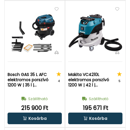
Bosch GAS 35 L AFC
Makita VC4210L
elektromos porszívó
elektromos porszívó
4
5
1200 W | 35 l |
1200 W | 42 l |
Porosztály: L | 230 V
Porosztály: L | 230 V
Szállítható
Szállítható
215 900 Ft
195 671 Ft
Kosárba
Kosárba