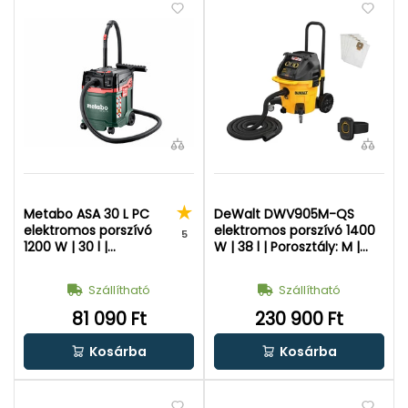
Metabo ASA 30 L PC
DeWalt DWV905M-QS
elektromos porszívó
elektromos porszívó 1400
5
1200 W | 30 l |
W | 38 l | Porosztály: M |
Porosztály: L | 230 V
230 V
Szállítható
Szállítható
81 090 Ft
230 900 Ft
Kosárba
Kosárba