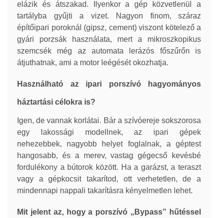
elázik és átszakad. Ilyenkor a gép közvetlenül a
tartályba gyűjti a vizet. Nagyon finom, száraz
építőipari poroknál (gipsz, cement) viszont kötelező a
gyári porzsák használata, mert a mikroszkopikus
szemcsék még az automata lerázós főszűrőn is
átjuthatnak, ami a motor leégését okozhatja.
Használható az ipari porszívó hagyományos
háztartási célokra is?
Igen, de vannak korlátai. Bár a szívóereje sokszorosa
egy lakossági modellnek, az ipari gépek
nehezebbek, nagyobb helyet foglalnak, a géptest
hangosabb, és a merev, vastag gégecső kevésbé
fordulékony a bútorok között. Ha a garázst, a teraszt
vagy a gépkocsit takarítod, ott verhetetlen, de a
mindennapi nappali takarításra kényelmetlen lehet.
Mit jelent az, hogy a porszívó „Bypass” hűtéssel