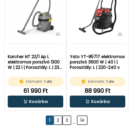
Karcher NT 22/1 Ap L
Yato YT-85717 elektromos
elektromos porszívó 1300
porszívó 3600 W | 40 l |
W | 22 l | Porosztály: L | 230
Porosztály: L | 220-240 v
V
Elérhető:
1 db
Elérhető:
1 db
61 990 Ft
88 990 Ft
Kosárba
Kosárba
1
2
3
14
...