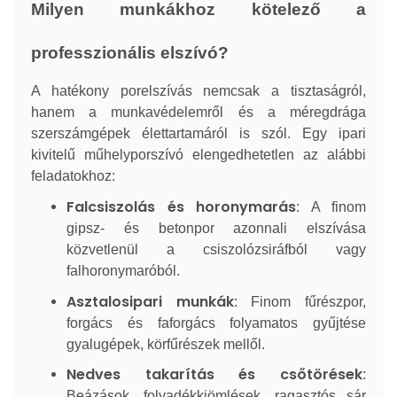
Milyen munkákhoz kötelező a
professzionális elszívó?
A hatékony porelszívás nemcsak a tisztaságról,
hanem a munkavédelemről és a méregdrága
szerszámgépek élettartamáról is szól. Egy ipari
kivitelű műhelyporszívó elengedhetetlen az alábbi
feladatokhoz:
Falcsiszolás és horonymarás
: A finom
gipsz- és betonpor azonnali elszívása
közvetlenül a csiszolózsiráfból vagy
falhoronymaróból.
Asztalosipari munkák
: Finom fűrészpor,
forgács és faforgács folyamatos gyűjtése
gyalugépek, körfűrészek mellől.
Nedves takarítás és csőtörések
:
Beázások, folyadékkiömlések, ragasztós sár