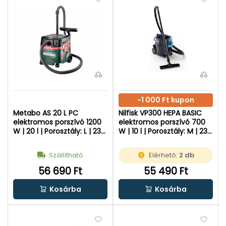
-1 000 Ft kupon
Metabo AS 20 L PC
Nilfisk VP300 HEPA BASIC
elektromos porszívó 1200
elektromos porszívó 700
W | 20 l | Porosztály: L | 230
W | 10 l | Porosztály: M | 230
V
V
Szállítható
Elérhető:
2 db
56 690 Ft
55 490 Ft
Kosárba
Kosárba