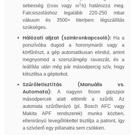
3
sebesség (
l/min
vagy
m
/h
) határozza meg.
Falcsiszoláshoz legalább 220-250 mbar
vákuum és 3500+ liter/perc légszállítás
szükséges.
Hálózati aljzat (szinkronkapcsoló):
Ha a
porszívóba dugod a horonymarót vagy a
körfűrészt, a gép automatikusan elindul, amint
megnyomod a szerszámgép ravaszát, és a
leállítás után még pár másodpercig szív, hogy
kitisztítsa a géptorkot.
Szűrőletisztítás (Manuális vs.
Automata):
A nagyon finom gipszpor
másodpercek alatt eltömíti a szűrőt. Az
automata szűrőlerázó (pl. Bosch AFC vagy
Makita APF rendszerek) munka közben,
ellenirányú levegőlökettel tisztítja a patront, így
a szívóerő egy pillanatra sem csökken.