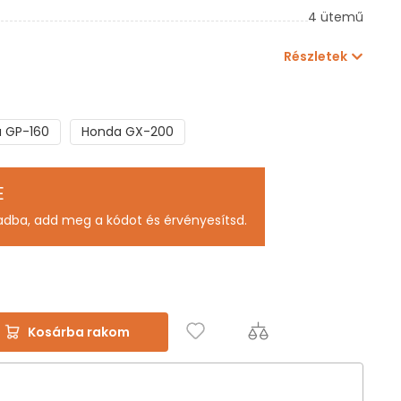
4 ütemű
Részletek
 GP-160
Honda GX-200
E
adba, add meg a kódot és érvényesítsd.
Kosárba rakom