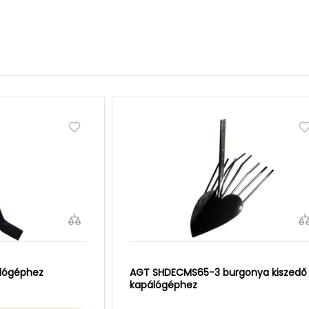
álógéphez
AGT SHDECMS65-3 burgonya kiszedő
kapálógéphez