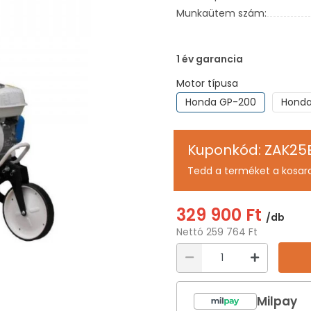
Munkaütem szám:
1 év garancia
Motor típusa
Honda GP-200
Honda
Kuponkód: ZAK25
Tedd a terméket a kosar
329 900 Ft
/db
Nettó 259 764 Ft
Milpay