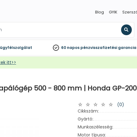
Blog
GYIK
Szersz
Kere
ügyfélszolgálat
60 napos
pénzvisszafizetési garancia
ek itt>>
kapálógép 500 - 800 mm | Honda GP-200
(0)
Cikkszám:
Gyártó:
Munkaszélesség:
Motor típusa: