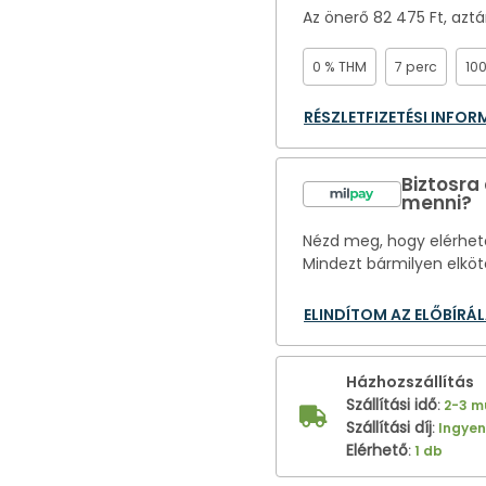
Az önerő
82 475 Ft
, azt
0 % THM
7 perc
10
RÉSZLETFIZETÉSI INFO
Biztosra
menni?
Nézd meg, hogy elérhető
Mindezt bármilyen elköt
ELINDÍTOM AZ ELŐBÍRÁ
Házhozszállítás
Szállítási idő
:
2-3 
Szállítási díj
:
Ingye
Elérhető
:
1 db