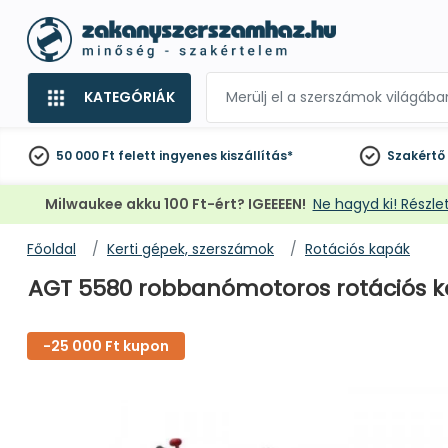
KATEGÓRIÁK
50 000 Ft felett
ingyenes kiszállítás*
Szakértő
Milwaukee akku 100 Ft-ért? IGEEEEN!
Ne hagyd ki! Részlet
Főoldal
Kerti gépek, szerszámok
Rotációs kapák
AGT 5580 robbanómotoros rotációs 
-25 000 Ft kupon