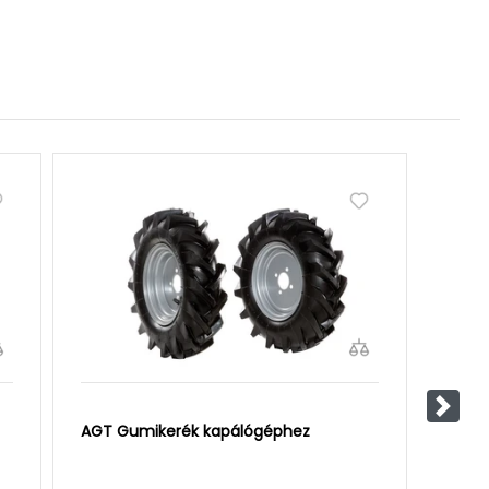
Követ
AGT Gumikerék kapálógéphez
AGT S
kapá