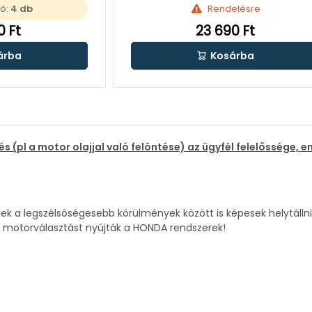
tő:
4 db
Rendelésre
0 Ft
23 690 Ft
árba
Kosárba
s (pl a motor olajjal való felöntése) az ügyfél felelőssége,
a legszélsőségesebb körülmények között is képesek helytállni,
 motorválasztást nyújták a HONDA rendszerek!