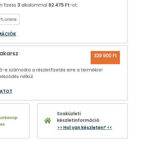
án fizess
3
alkalommal
82 475 Ft
-ot.
0% online
RMÁCIÓK
 akarsz
329 900 Ft
-e számodra a részletfizetés erre a termékre!
eleződés nélkül.
LATOT
Szaküzleti
munkanap
készletinformáció
nes
>> Hol van készleten? <<