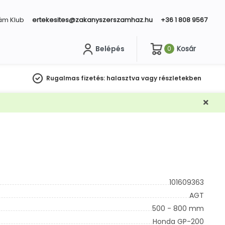
ám Klub
ertekesites@zakanyszerszamhaz.hu
+36 1 808 9567
Belépés
Kosár
0
sés
Rugalmas fizetés:
halasztva vagy részletekben
101609363
AGT
500 - 800 mm
Honda GP-200