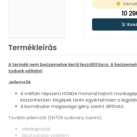
Elérhe
10 29
Kos
Termékleírás
A termék nem beüzemelve kerül leszállításra. A beüzemelé
tudunk vállalni!
Jellemzők
A méltán népszerű HONDA motorral hajtott munkagépek 
köszönhetően. Kisgépek terén egyértelműen a legjobb
A kormánykar magassága igény szerint állítható.
További jellemzők (EN709 szabvány szerint):
Vészkapcsoló
Kipufogódob védelem