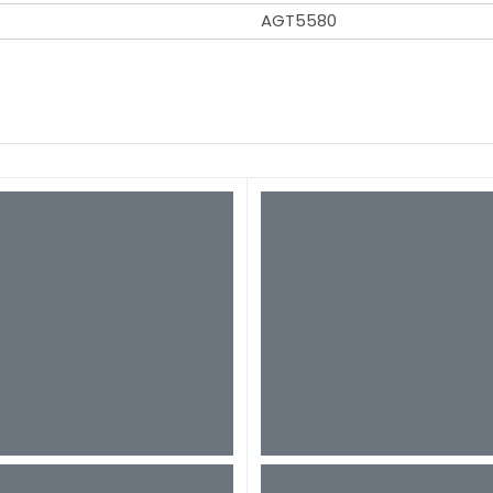
AGT5580
asználjunk kapálógépet?
 24.
tés a kertben is sokat számít
vasom
ezdhető a tavaszi kerti munka?
10.
lső kertészeti feladatai
vasom