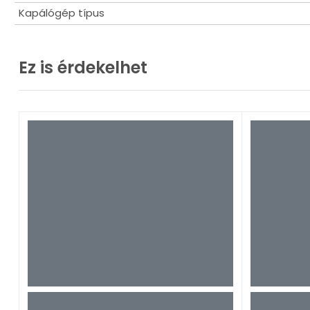
Kapálógép típus
Kapcsolódó cikkek
Ez is érdekelhet
Mikor h
2026. márc.
A jó időzí
Tovább ol
Mikor k
2026. márc. 
A szezon e
Tovább ol