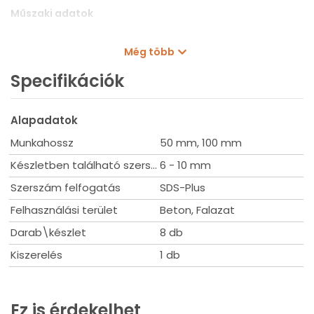
Műszaki adatok
Külső átmérő, mm: 6,0 / 6,0 / 8,0 / 10,0
Még több
Munkahossz, mm: 50 / 100 / 100 / 100
Teljes hossz, mm: 110 / 160 / 160 / 160
Specifikációk
Készlet tartalma: 6x110 (2x) / 6x160 (2x) / 8x160 (2x) /
10x160 (2x)
Alapadatok
Munkahossz
50 mm, 100 mm
Készletben található szerszám átmérő
6 - 10 mm
Szerszám felfogatás
SDS-Plus
Felhasználási terület
Beton, Falazat
Darab\készlet
8 db
Kiszerelés
1 db
Ez is érdekelhet