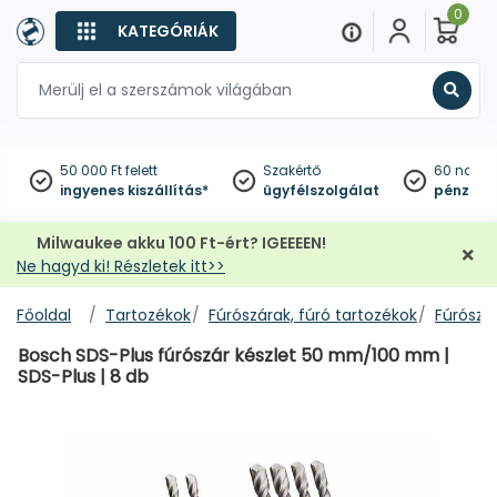
0
KATEGÓRIÁK
Keres
50 000 Ft felett
Szakértő
60 napo
ingyenes kiszállítás*
ügyfélszolgálat
pénzviss
Milwaukee akku 100 Ft-ért? IGEEEEN!
Ne hagyd ki! Részletek itt>>
Főoldal
Tartozékok
Fúrószárak, fúró tartozékok
Fúrószár
Bosch SDS-Plus fúrószár készlet 50 mm/100 mm |
SDS-Plus | 8 db