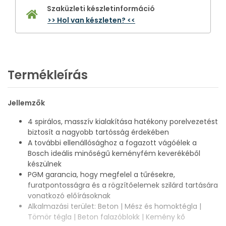
Szaküzleti készletinformáció
>> Hol van készleten? <<
Termékleírás
Jellemzők
4 spirálos, masszív kialakítása hatékony porelvezetést
biztosít a nagyobb tartósság érdekében
A további ellenállósághoz a fogazott vágóélek a
Bosch ideális minőségű keményfém keverékéből
készülnek
PGM garancia, hogy megfelel a tűrésekre,
furatpontosságra és a rögzítőelemek szilárd tartására
vonatkozó előírásoknak
Alkalmazási terület: Beton | Mész és homoktégla |
Tömör tégla | Beton falazóblokk | Kemény kő