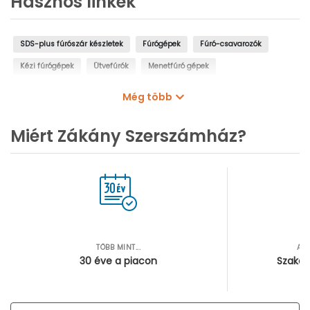
Hasznos linkek
SDS-plus fúrószár készletek
Fúrógépek
Fúró-csavarozók
Kézi fúrógépek
Ütvefúrók
Menetfúró gépek
Oszlopos fúrógépek
Mágnestalpas fúrógépek
Még több
Sarokfúrók, kanyarfúrók
Gyémántfúrógépek
Miért Zákány Szerszámház?
TÖBB MINT...
AZ
30 éve a piacon
Szakér