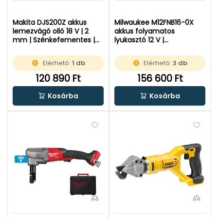
Makita DJS200Z akkus
Milwaukee M12FNB16-0X
lemezvágó olló 18 V | 2
akkus folyamatos
mm | Szénkefementes |
lyukasztó 12 V |
Akku és töltő nélkül |
Szénkefementes | Akku és
Kartondobozban
töltõ nélkül | Heavy Duty
Elérhető:
1 db
Elérhető:
3 db
kofferben
120 890 Ft
156 600 Ft
Kosárba
Kosárba