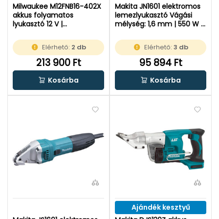
Milwaukee M12FNB16-402X
Makita JN1601 elektromos
akkus folyamatos
lemezlyukasztó Vágási
lyukasztó 12 V |
mélység: 1,6 mm | 550 W |
Szénkefementes | 2 x 4 Ah
Kartondobozban
akku + töltõ | Heavy Duty
Elérhető:
2 db
Elérhető:
3 db
kofferben
213 900 Ft
95 894 Ft
Kosárba
Kosárba
Ajándék kesztyű