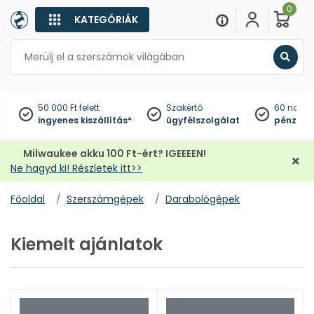
0
KATEGÓRIÁK
Keres
50 000 Ft felett
Szakértő
60 napo
ingyenes kiszállítás*
ügyfélszolgálat
pénzviss
Milwaukee akku 100 Ft-ért? IGEEEEN!
Ne hagyd ki! Részletek itt>>
Főoldal
Szerszámgépek
Darabológépek
Kiemelt ajánlatok