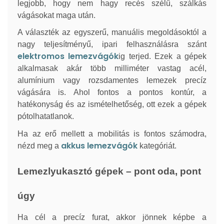
legjobb, hogy nem hagy recés szélű, szálkás
vágásokat maga után.
A választék az egyszerű, manuális megoldásoktól a
nagy teljesítményű, ipari felhasználásra szánt
elektromos
lemezvágók
ig terjed. Ezek a gépek
alkalmasak akár több milliméter vastag acél,
alumínium vagy rozsdamentes lemezek precíz
vágására is. Ahol fontos a pontos kontúr, a
hatékonyság és az ismételhetőség, ott ezek a gépek
pótolhatatlanok.
Ha az erő mellett a mobilitás is fontos számodra,
akkus
lemezvágók
nézd meg a
kategóriát.
Lemezlyukasztó gépek – pont oda, pont
úgy
Ha cél a precíz furat, akkor jönnek képbe a