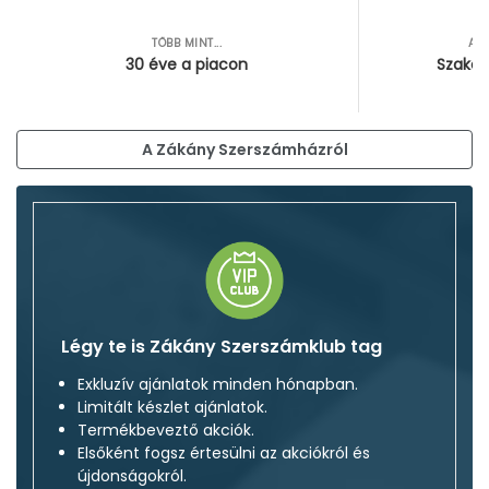
TÖBB MINT...
AZ
30 éve a piacon
Szakér
A Zákány Szerszámházról
Légy te is Zákány Szerszámklub tag
Exkluzív ajánlatok minden hónapban.
Limitált készlet ajánlatok.
Termékbeveztő akciók.
Elsőként fogsz értesülni az akciókról és
újdonságokról.