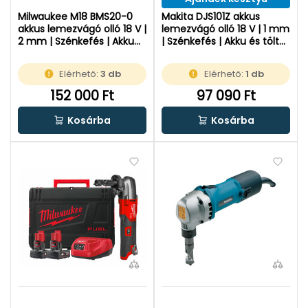
Milwaukee M18 BMS20-0
Makita DJS101Z akkus
akkus lemezvágó olló 18 V |
lemezvágó olló 18 V | 1 mm
2 mm | Szénkefés | Akku
| Szénkefés | Akku és töltő
és töltő nélkül |
nélkül | Kartondobozban
Kartondobozban
Elérhető:
3 db
Elérhető:
1 db
152 000 Ft
97 090 Ft
Kosárba
Kosárba