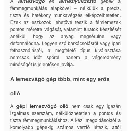
lemezvágó
lemezlyukasztó
A
és
gépek
a
fémmegmunkálás alapkövei – nélkülük a precíz,
tiszta és hatékony munkavégzés elképzelhetetlen.
Ezek az eszközök lehetővé teszik a fémlemezek
pontos méretre vágását, valamint furatok készítését
anélkül, hogy az anyag megsérülne vagy
deformálódna. Legyen szó barkácsolásról vagy ipari
felhasználásról, a megfelelő típus kiválasztása
nemcsak időt spórol, hanem a végeredmény
minőségét is jelentősen javítja.
A lemezvágó gép több, mint egy erős
olló
gépi lemezvágó olló
A
nem csak egy igazán
izgalmas szerszám, nélkülözhetetlen a pontos és
tiszta fémmegmunkáláshoz. A kézi megoldásoktól a
komolyabb gépekig számos verzió létezik, attól