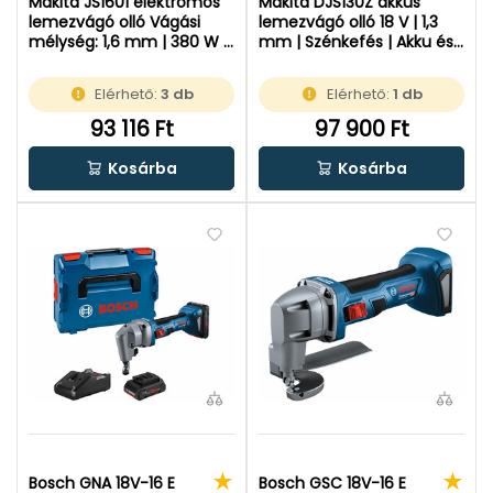
Makita JS1601 elektromos
Makita DJS130Z akkus
lemezvágó olló Vágási
lemezvágó olló 18 V | 1,3
mélység: 1,6 mm | 380 W |
mm | Szénkefés | Akku és
Kartondobozban
töltő nélkül |
Kartondobozban
Elérhető:
3 db
Elérhető:
1 db
93 116 Ft
97 900 Ft
Kosárba
Kosárba
Bosch GNA 18V-16 E
Bosch GSC 18V-16 E