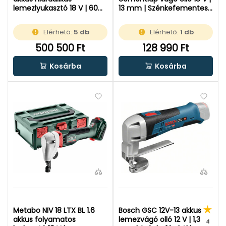
lemezlyukasztó 18 V | 60
13 mm | Szénkefementes |
kN | Átmérõ 100 mm |
Akku és töltő nélkül |
Szénkefés | 1 x 2 Ah akku +
Kartondobozban
Elérhető:
5 db
Elérhető:
1 db
töltõ | Kofferben
500 500 Ft
128 990 Ft
Kosárba
Kosárba
Metabo NIV 18 LTX BL 1.6
Bosch GSC 12V-13 akkus
akkus folyamatos
lemezvágó olló 12 V | 1,3
4