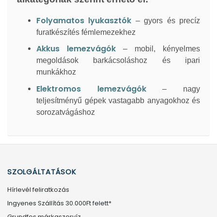
Folyamatos lyukasztók
– gyors és precíz
furatkészítés fémlemezekhez
Akkus lemezvágók
– mobil, kényelmes
megoldások barkácsoláshoz és ipari
munkákhoz
Elektromos lemezvágók
– nagy
teljesítményű gépek vastagabb anyagokhoz és
sorozatvágáshoz
SZOLGÁLTATÁSOK
Hírlevél feliratkozás
Ingyenes Szállítás 30.000Ft felett*
Grundfos márkaszervíz