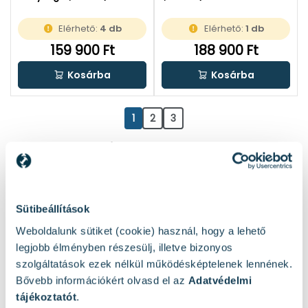
MakPac-ban
| Akku és töltő nélkül |
metaBOX-ban
Elérhető:
4 db
Elérhető:
1 db
159 900 Ft
188 900 Ft
Kosárba
Kosárba
1
2
3
1 / 3 oldal
(56 elem)
Népszerű termékek
Sütibeállítások
Weboldalunk sütiket (cookie) használ, hogy a lehető
legjobb élményben részesülj, illetve bizonyos
szolgáltatások ezek nélkül működésképtelenek lennének.
Bővebb információkért olvasd el az
Adatvédelmi
tájékoztatót
.