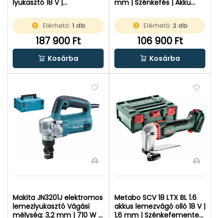
lyukasztó 18 V |
mm | Szénkefés | Akku
Szénkefementes | Akku és
és töltő nélkül |
töltõ nélkül | metaBOX-
Kartondobozban
Elérhető:
1 db
Elérhető:
2 db
ban
187 900 Ft
106 900 Ft
Kosárba
Kosárba
Makita JN3201J elektromos
Metabo SCV 18 LTX BL 1.6
lemezlyukasztó Vágási
akkus lemezvágó olló 18 V |
mélység: 3,2 mm | 710 W |
1,6 mm | Szénkefementes