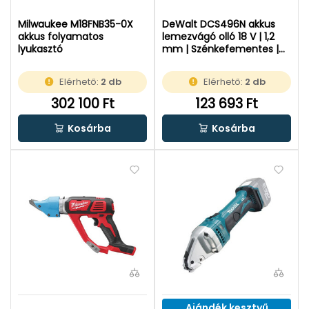
Milwaukee M18FNB35-0X
DeWalt DCS496N akkus
akkus folyamatos
lemezvágó olló 18 V | 1,2
lyukasztó
mm | Szénkefementes |
Akku és töltő nélkül |
Kartondobozban
Elérhető:
2 db
Elérhető:
2 db
302 100 Ft
123 693 Ft
Kosárba
Kosárba
Ajándék kesztyű