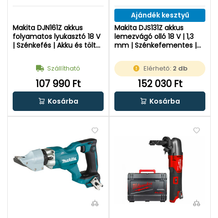
Ajándék kesztyű
Makita DJN161Z akkus
Makita DJS131Z akkus
folyamatos lyukasztó 18 V
lemezvágó olló 18 V | 1,3
| Szénkefés | Akku és töltõ
mm | Szénkefementes |
nélkül | Kartondobozban
Akku és töltő nélkül |
Kartondobozban
Szállítható
Elérhető:
2 db
107 990 Ft
152 030 Ft
Kosárba
Kosárba