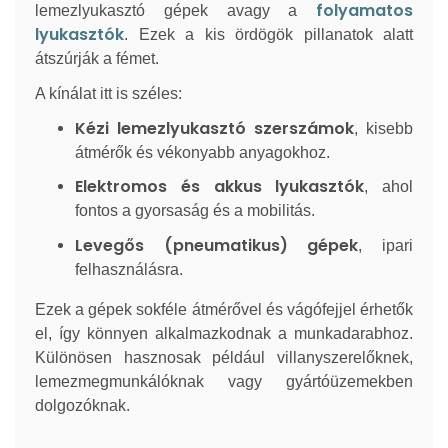
folyamatos
lemezlyukasztó gépek avagy a
lyukasztók
. Ezek a kis ördögök pillanatok alatt
átszúrják a fémet.
A kínálat itt is széles:
Kézi lemezlyukasztó szerszámok
, kisebb
átmérők és vékonyabb anyagokhoz.
Elektromos és akkus lyukasztók
, ahol
fontos a gyorsaság és a mobilitás.
Levegős (pneumatikus) gépek
, ipari
felhasználásra.
Ezek a gépek sokféle átmérővel és vágófejjel érhetők
el, így könnyen alkalmazkodnak a munkadarabhoz.
Különösen hasznosak például villanyszerelőknek,
lemezmegmunkálóknak vagy gyártóüzemekben
dolgozóknak.