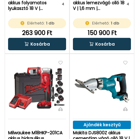
akkus folyamatos
akkus lemezvágó olló 18
4
4
lyukasztó 18 V |
V | 1,6 mm |
Szénkefementes | 2 x 4
Szénkefementes | Akku
Ah akku + töltõ | L-
és töltő nélkül |
Elérhető:
1 db
Elérhető:
1 db
Boxx-ban
Kartondobozban
263 900 Ft
150 900 Ft
Kosárba
Kosárba
Ajándék kesztyű
Milwaukee M18HKP-201CA
Makita DJS800Z akkus
akkus hidraulikus
cementlap vágó olló 18 V |