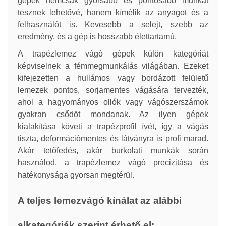
gépek nemcsak gyorsabb és pontosabb munkát
tesznek lehetővé, hanem kímélik az anyagot és a
felhasználót is. Kevesebb a selejt, szebb az
eredmény, és a gép is hosszabb élettartamú.
A trapézlemez vágó gépek külön kategóriát
képviselnek a fémmegmunkálás világában. Ezeket
kifejezetten a hullámos vagy bordázott felületű
lemezek pontos, sorjamentes vágására tervezték,
ahol a hagyományos ollók vagy vágószerszámok
gyakran csődöt mondanak. Az ilyen gépek
kialakítása követi a trapézprofil ívét, így a vágás
tiszta, deformációmentes és látványra is profi marad.
Akár tetőfedés, akár burkolati munkák során
használod, a trapézlemez vágó precizitása és
hatékonysága gyorsan megtérül.
A teljes lemezvágó kínálat az alábbi
alkategóriák szerint érhető el: