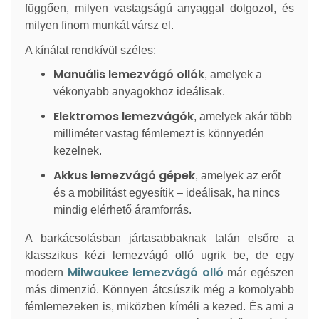
függően, milyen vastagságú anyaggal dolgozol, és
milyen finom munkát vársz el.
A kínálat rendkívül széles:
Manuális lemezvágó ollók
, amelyek a
vékonyabb anyagokhoz ideálisak.
Elektromos lemezvágók
, amelyek akár több
milliméter vastag fémlemezt is könnyedén
kezelnek.
Akkus lemezvágó gépek
, amelyek az erőt
és a mobilitást egyesítik – ideálisak, ha nincs
mindig elérhető áramforrás.
A barkácsolásban jártasabbaknak talán elsőre a
klasszikus kézi lemezvágó olló ugrik be, de egy
Milwaukee lemezvágó olló
modern
már egészen
más dimenzió. Könnyen átcsúszik még a komolyabb
fémlemezeken is, miközben kíméli a kezed. És ami a