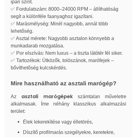
ipari szint.
✅
Fordulatszám: 8000–24000 RPM – állíthatóság
segít a különféle faanyaghoz igazítani.
✅
Marásmélység: Minél nagyobb, annál több
lehetőség.
✅
Asztal mérete: Nagyobb asztalon könnyebb a
munkadarab mozgatása.
✅
Por elszívás: Nem luxus – a tiszta látótér fél siker.
✅
Tartozékok: Ütközők, tolószánok, marófejek –
bővíthetőség kulcskérdés.
Mire használható az asztali marógép?
asztali marógépek
Az
számtalan műveletre
alkalmasak. Íme néhány klasszikus alkalmazási
terület:
Élek lekerekítése vagy élletörés,
Díszítő profilmarás szegélyekre, keretekre,