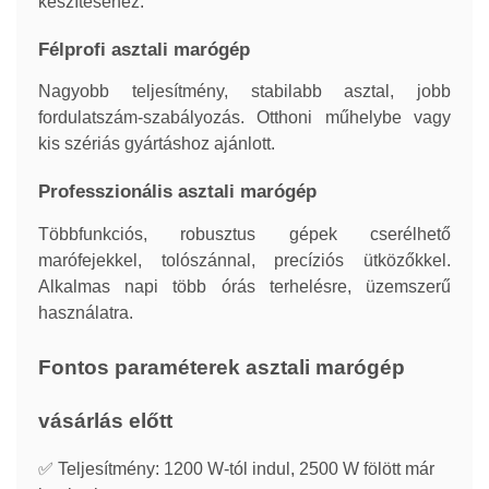
készítéséhez.
Félprofi asztali marógép
Nagyobb teljesítmény, stabilabb asztal, jobb
fordulatszám-szabályozás. Otthoni műhelybe vagy
kis szériás gyártáshoz ajánlott.
Professzionális asztali marógép
Többfunkciós, robusztus gépek cserélhető
marófejekkel, tolószánnal, precíziós ütközőkkel.
Alkalmas napi több órás terhelésre, üzemszerű
használatra.
Fontos paraméterek asztali marógép
vásárlás előtt
✅
Teljesítmény: 1200 W-tól indul, 2500 W fölött már