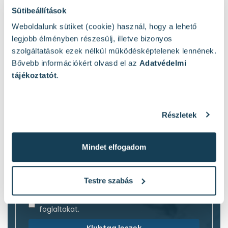
Sütibeállítások
Weboldalunk sütiket (cookie) használ, hogy a lehető
Légy te is Zákány Szerszámklub tag
legjobb élményben részesülj, illetve bizonyos
Exkluzív ajánlatok minden hónapban.
szolgáltatások ezek nélkül működésképtelenek lennének.
Limitált készlet ajánlatok.
Bővebb információkért olvasd el az
Adatvédelmi
Termékbeveztő akciók.
tájékoztatót
.
Elsőként fogsz értesülni az akciókról és
újdonságokról.
Email címed
Részletek
Mindet elfogadom
Hogyan szólíthatunk?
Testre szabás
Elfogadom az
adatvédelmi tájékoztatóban
foglaltakat.