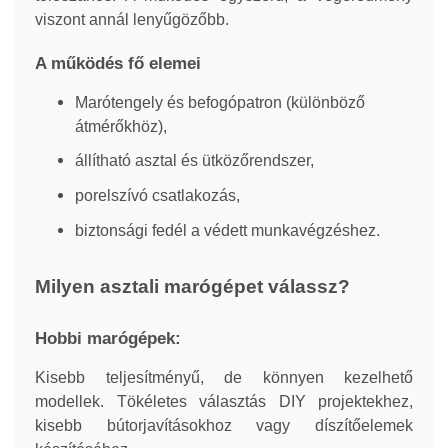
viszont annál lenyűgözőbb.
A működés fő elemei
Marótengely és befogópatron (különböző
átmérőkhöz),
állítható asztal és ütközőrendszer,
porelszívó csatlakozás,
biztonsági fedél a védett munkavégzéshez.
Milyen asztali marógépet válassz?
Hobbi marógépek:
Kisebb teljesítményű, de könnyen kezelhető
modellek. Tökéletes választás DIY projektekhez,
kisebb bútorjavításokhoz vagy díszítőelemek