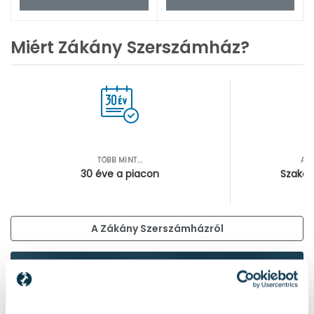
Miért Zákány Szerszámház?
TÖBB MINT...
AZ
30 éve a piacon
Szakér
A Zákány Szerszámházról