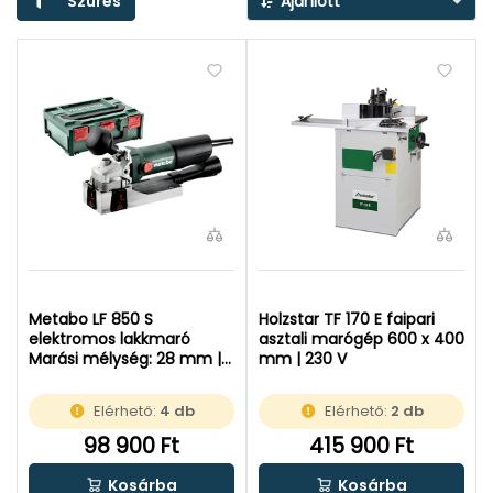
Szűrés
Ajánlott
Metabo LF 850 S
Holzstar TF 170 E faipari
elektromos lakkmaró
asztali marógép 600 x 400
Marási mélység: 28 mm | 2
mm | 230 V
Nm | 11500 RPM | 850 W |
metaBOX-ban
Elérhető:
4 db
Elérhető:
2 db
98 900 Ft
415 900 Ft
Kosárba
Kosárba