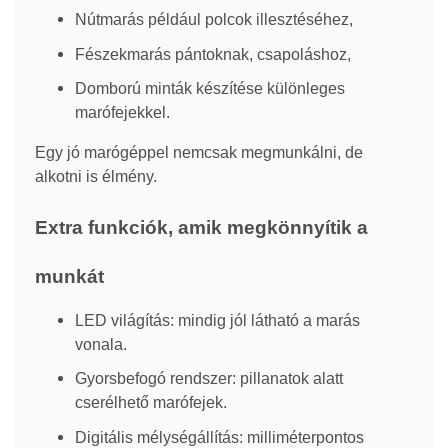
Nútmarás például polcok illesztéséhez,
Fészekmarás pántoknak, csapoláshoz,
Domború minták készítése különleges
marófejekkel.
Egy jó marógéppel nemcsak megmunkálni, de
alkotni is élmény.
Extra funkciók, amik megkönnyítik a
munkát
LED világítás: mindig jól látható a marás
vonala.
Gyorsbefogó rendszer: pillanatok alatt
cserélhető marófejek.
Digitális mélységállítás: milliméterpontos