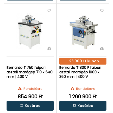
-23 000 Ft kupon
Bernardo T 750 faipari
Bernardo T 800 F faipari
asztali marógép 710 x 640
asztali marógép 1000 x
mm | 400 V
360 mm | 400 V
Rendelésre
Rendelésre
854 900 Ft
1 260 900 Ft
Kosárba
Kosárba