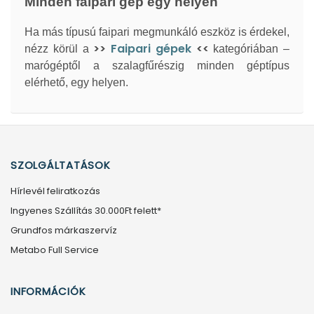
Minden faipari gép egy helyen
Ha más típusú faipari megmunkáló eszköz is érdekel,
>>
Faipari gépek
<<
nézz körül a
kategóriában –
marógéptől a szalagfűrészig minden géptípus
elérhető, egy helyen.
SZOLGÁLTATÁSOK
Hírlevél feliratkozás
Ingyenes Szállítás 30.000Ft felett*
Grundfos márkaszervíz
Metabo Full Service
INFORMÁCIÓK