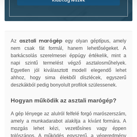
Klubtag leszek
asztali marógép
Az
egy olyan géptípus, amely
nem csak fát formál, hanem lehetőségeket. A
barkácsolás szerelmesei éppúgy értékelik, mint a
napi szintű termelést végző asztalosműhelyek.
Egyetlen jól kiválasztott modell elegendő lehet
ahhoz, hogy sima élekből díszlécek, egyszerű
deszkákból pedig bonyolult profilok szülessenek.
Hogyan működik az asztali marógép?
A gép lényege az alulról felfelé forgó marószerszám,
amely a munkadarabot alakítja a kívánt formára. A
mozgás lehet kézi, vezetősínes vagy éppen
tolószános. A működés egyszerű, a végeredmény