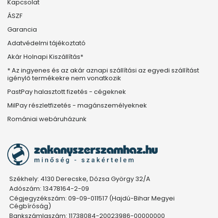
Kapcsolat
ÁSZF
Garancia
Adatvédelmi tájékoztató
Akár Holnapi Kiszállítás*
* Az ingyenes és az akár aznapi szállítási az egyedi szállítást
igénylő termékekre nem vonatkozik
PastPay halasztott fizetés - cégeknek
MilPay részletfizetés - magánszemélyeknek
Romániai webáruházunk
Székhely: 4130 Derecske, Dózsa György 32/A
Adószám: 13478164-2-09
Cégjegyzékszám: 09-09-011517 (Hajdú-Bihar Megyei
Cégbíróság)
Bankszámlaszám: 11738084-20023986-00000000