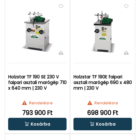
Holzstar TF 190 SE 230 V
Holzstar TF 190E faipari
faipari asztali marógép 710
asztali marógép 690 x 480
x 640 mm | 230 V
mm | 230 V
Rendelésre
Rendelésre
793 900 Ft
698 900 Ft
Kosárba
Kosárba