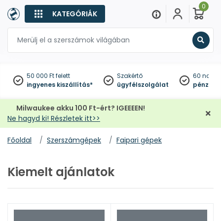
0
KATEGÓRIÁK
Keres
50 000 Ft felett
Szakértő
60 napo
ingyenes kiszállítás*
ügyfélszolgálat
pénzviss
Milwaukee akku 100 Ft-ért? IGEEEEN!
Ne hagyd ki! Részletek itt>>
Főoldal
Szerszámgépek
Faipari gépek
Kiemelt ajánlatok