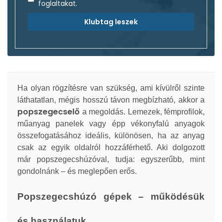
foglaltakat.
Klubtag leszek
Ha olyan rögzítésre van szükség, ami kívülről szinte
láthatatlan, mégis hosszú távon megbízható, akkor a
popszegecselő
a megoldás. Lemezek, fémprofilok,
műanyag panelek vagy épp vékonyfalú anyagok
összefogatásához ideális, különösen, ha az anyag
csak az egyik oldalról hozzáférhető. Aki dolgozott
már popszegecshúzóval, tudja: egyszerűbb, mint
gondolnánk – és meglepően erős.
Popszegecshúzó gépek – működésük
és használatuk