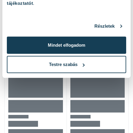
1 / 3 oldal
(52 elem)
tájékoztatót
.
Népszerű termékek
Részletek
Mindet elfogadom
Testre szabás