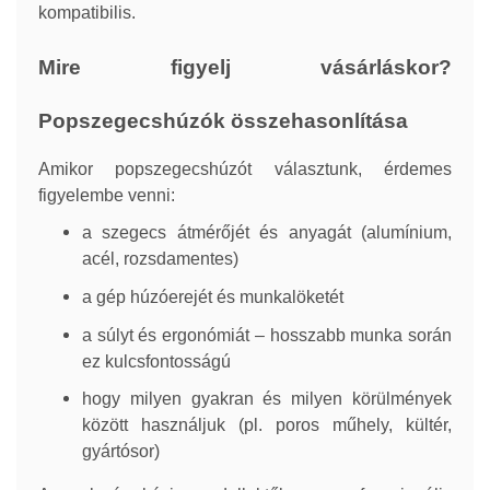
kompatibilis.
Mire figyelj vásárláskor?
Popszegecshúzók összehasonlítása
Amikor popszegecshúzót választunk, érdemes
figyelembe venni:
a szegecs átmérőjét és anyagát (alumínium,
acél, rozsdamentes)
a gép húzóerejét és munkalöketét
a súlyt és ergonómiát – hosszabb munka során
ez kulcsfontosságú
hogy milyen gyakran és milyen körülmények
között használjuk (pl. poros műhely, kültér,
gyártósor)