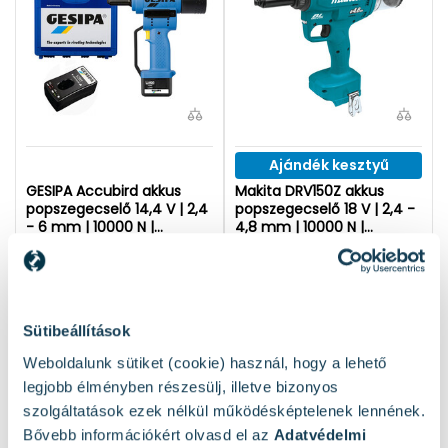
Ajándék kesztyű
GESIPA Accubird akkus
Makita DRV150Z akkus
popszegecselő 14,4 V | 2,4
popszegecselő 18 V | 2,4 -
- 6 mm | 10000 N |
4,8 mm | 10000 N |
Szénkefés | 1 x 2 Ah akku +
Szénkefementes | Akku és
töltő | Kofferben
töltő nélkül |
Elérhető:
1 db
Elérhető:
2 db
Kartondobozban
405 900 Ft
243 390 Ft
Sütibeállítások
Kosárba
Kosárba
Weboldalunk sütiket (cookie) használ, hogy a lehető
legjobb élményben részesülj, illetve bizonyos
1
2
3
szolgáltatások ezek nélkül működésképtelenek lennének.
Bővebb információkért olvasd el az
Adatvédelmi