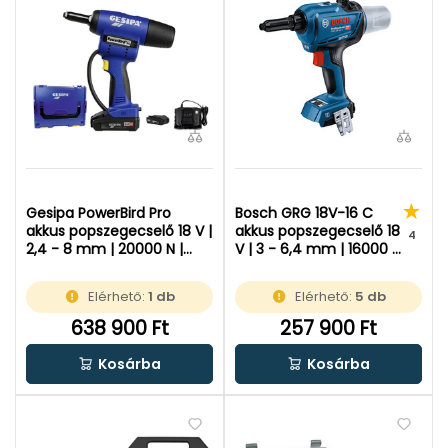
Gesipa PowerBird Pro
Bosch GRG 18V-16 C
akkus popszegecselő 18 V |
akkus popszegecselő 18
4
2,4 - 8 mm | 20000 N |
V | 3 - 6,4 mm | 16000 N
Szénkefementes | 2 x 2 Ah
| Szénkefementes |
akku + töltő | L-Boxx-ban
Akku és töltő nélkül |
Elérhető:
1 db
Elérhető:
5 db
Kartondobozban
638 900 Ft
257 900 Ft
Kosárba
Kosárba