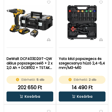
DeWalt DCF403D2GT-QW
Yato kézi popszegecs és
akkus popszegecselő + 2 x
szegecsanya húzó 2,4-6,4
2,0 Ah + DCB1102 + TSTAK
mm/M3-M10
18 V XR
Elérhető:
5 db
Elérhető:
2 db
202 650 Ft
14 490 Ft
Kosárba
Kosárba