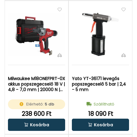
Milwaukee M18ONEFPRT-0X
Yato YT-36171 levegős
akkus popszegecselő 18 V |
popszegecselő 5 bar | 2,4
4,8 - 7,0 mm | 20000 N |
- 5 mm
Szénkefementes | Akku és
töltő nélkül | Heavy Duty
Elérhető:
5 db
Szállítható
kofferben
238 600 Ft
18 090 Ft
Kosárba
Kosárba