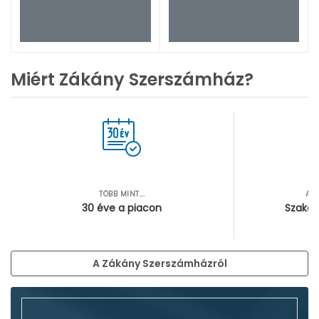
Miért Zákány Szerszámház?
TÖBB MINT...
AZ
30 éve a piacon
Szakér
A Zákány Szerszámházról