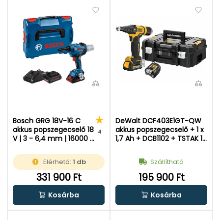
Bosch GRG 18V-16 C
DeWalt DCF403E1GT-QW
akkus popszegecselő 18
akkus popszegecselő + 1 x
4
V | 3 - 6,4 mm | 16000 N
1,7 Ah + DCB1102 + TSTAK 18
| Szénkefementes | 2 x
V XR
4 Ah akku + töltő | L-
Elérhető:
1 db
Szállítható
Boxx-ban
331 900 Ft
195 900 Ft
Kosárba
Kosárba