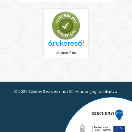
Árukereső.hu
© 2026 Zákány Szerszámház Kft. Minden jog fenntartva.