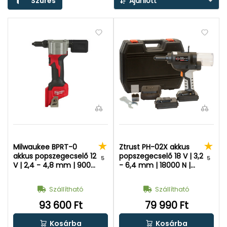
Szűrés
Ajánlott
Milwaukee BPRT-0
Ztrust PH-02X akkus
akkus popszegecselő 12
popszegecselő 18 V | 3,2
5
5
V | 2,4 - 4,8 mm | 9000
- 6,4 mm | 18000 N |
N | Szénkefés | Akku és
Szénkefementes | 2 x 2
töltő nélkül |
Ah akku + töltő |
Szállítható
Szállítható
Kartondobozban
Kofferben
93 600 Ft
79 990 Ft
Kosárba
Kosárba