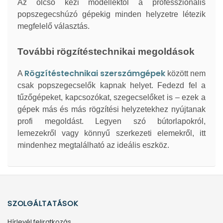
Az olcsó kézi modellektől a professzionális
popszegecshúzó gépekig minden helyzetre létezik
megfelelő választás.
További rögzítéstechnikai megoldások
Rögzítéstechnikai szerszámgépek
A
között nem
csak popszegecselők kapnak helyet. Fedezd fel a
tűzőgépeket, kapcsozókat, szegecselőket is – ezek a
gépek más és más rögzítési helyzetekhez nyújtanak
profi megoldást. Legyen szó bútorlapokról,
lemezekről vagy könnyű szerkezeti elemekről, itt
mindenhez megtalálható az ideális eszköz.
SZOLGÁLTATÁSOK
Hírlevél feliratkozás