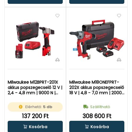
Milwaukee M12BPRT-201X
Milwaukee M18ONEFPRT-
akkus popszegecselő 12 V |
202X akkus popszegecselő
2,4 - 4,8 mm | 9000 N |
18 V | 4,8 - 7,0 mm | 20000
Szénkefés | 1 x 2 Ah akku +
N | Szénkefementes | 2 x 2
töltő | Heavy Duty
Ah akku + töltő | Heavy
Elérhető:
5 db
Szállítható
kofferben
Duty kofferben
137 200 Ft
308 600 Ft
Kosárba
Kosárba