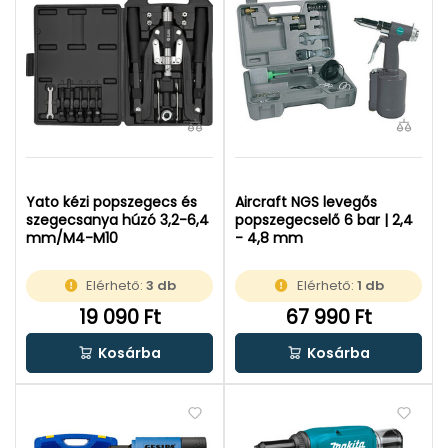
Yato kézi popszegecs és
Aircraft NGS levegős
szegecsanya húzó 3,2-6,4
popszegecselő 6 bar | 2,4
mm/M4-M10
- 4,8 mm
Elérhető:
3 db
Elérhető:
1 db
19 090 Ft
67 990 Ft
Kosárba
Kosárba