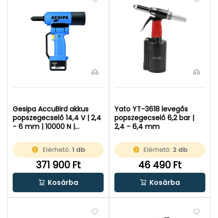
Gesipa AccuBird akkus
Yato YT-3618 levegős
popszegecselő 14,4 V | 2,4
popszegecselő 6,2 bar |
- 6 mm | 10000 N |
2,4 - 6,4 mm
Szénkefés | 1 x 2 Ah akku |
Kartondobozban
Elérhető:
1 db
Elérhető:
2 db
371 900 Ft
46 490 Ft
Kosárba
Kosárba