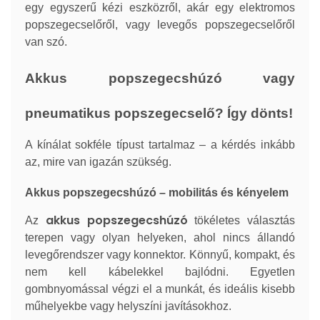
egy egyszerű kézi eszközről, akár egy elektromos
popszegecselőről, vagy levegős popszegecselőről
van szó.
Akkus popszegecshúzó vagy
pneumatikus popszegecselő? Így dönts!
A kínálat sokféle típust tartalmaz – a kérdés inkább
az, mire van igazán szükség.
Akkus popszegecshúzó – mobilitás és kényelem
akkus popszegecshúzó
Az
tökéletes választás
terepen vagy olyan helyeken, ahol nincs állandó
levegőrendszer vagy konnektor. Könnyű, kompakt, és
nem kell kábelekkel bajlódni. Egyetlen
gombnyomással végzi el a munkát, és ideális kisebb
műhelyekbe vagy helyszíni javításokhoz.