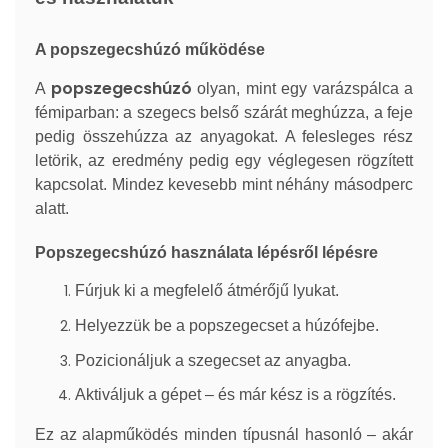
A popszegecshúzó működése
popszegecshúzó
A
olyan, mint egy varázspálca a
fémiparban: a szegecs belső szárát meghúzza, a feje
pedig összehúzza az anyagokat. A felesleges rész
letörik, az eredmény pedig egy véglegesen rögzített
kapcsolat. Mindez kevesebb mint néhány másodperc
alatt.
Popszegecshúzó használata lépésről lépésre
Fúrjuk ki a megfelelő átmérőjű lyukat.
Helyezzük be a popszegecset a húzófejbe.
Pozicionáljuk a szegecset az anyagba.
Aktiváljuk a gépet – és már kész is a rögzítés.
Ez az alapműködés minden típusnál hasonló – akár