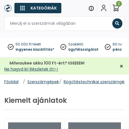
0
KATEGÓRIÁK
Keres
50 000 Ft felett
Szakértő
60 napo
ingyenes kiszállítás*
ügyfélszolgálat
pénzviss
Milwaukee akku 100 Ft-ért? IGEEEEN!
Ne hagyd ki! Részletek itt>>
Főoldal
Szerszámgépek
Rögzítéstechnikai szerszámgép
Kiemelt ajánlatok