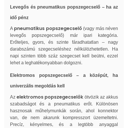
Levegős és pneumatikus popszegecselő – ha az
idő pénz
pneumatikus popszegecselő
A
(vagy más néven
levegős popszegecselő) már ipari kategória.
Erőteljes, gyors, és szinte fáradhatatlan – nagy
darabszámú szegecseléshez nélkülözhetetlen. Ha
napi szinten több száz szegecset kell beütni, ezzel
lehet a leghatékonyabban dolgozni.
Elektromos popszegecselő – a középút, ha
univerzális megoldás kell
elektromos popszegecselők
Az
ötvözik az akkus
szabadságot és a pneumatikus erőt. Különösen
hasznosak műhelymunkák során, ahol konnektor
van, de nem akarunk kompresszort üzemeltetni.
Precíz, kényelmes, és a legtöbb anyaggal