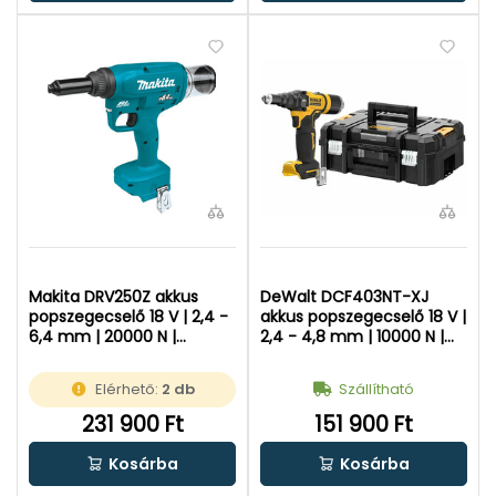
Makita DRV250Z akkus
DeWalt DCF403NT-XJ
popszegecselő 18 V | 2,4 -
akkus popszegecselő 18 V |
6,4 mm | 20000 N |
2,4 - 4,8 mm | 10000 N |
Szénkefementes | Akku és
Szénkefementes | Akku és
töltő nélkül |
töltő nélkül | TSTAK
Elérhető:
2 db
Szállítható
Kartondobozban
kofferben
231 900 Ft
151 900 Ft
Kosárba
Kosárba