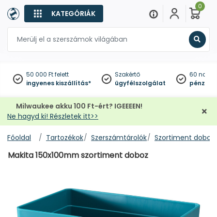
0
KATEGÓRIÁK
Keres
50 000 Ft felett
Szakértő
60 napo
ingyenes kiszállítás*
ügyfélszolgálat
pénzviss
Milwaukee akku 100 Ft-ért? IGEEEEN!
Ne hagyd ki! Részletek itt>>
Főoldal
Tartozékok
Szerszámtárolók
Szortiment doboz
Makita 150x100mm szortiment doboz