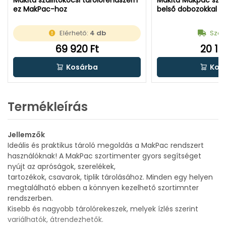
ez MakPac-hoz
belső dobozokkal
Elérhető:
4 db
Száll
69 920 Ft
20 19
Kosárba
Kos
Termékleírás
Jellemzők
Ideális és praktikus tároló megoldás a MakPac rendszert
használóknak! A MakPac szortimenter gyors segítséget
nyújt az apróságok, szerelékek,
tartozékok, csavarok, tiplik tárolásához. Minden egy helyen
megtalálható ebben a könnyen kezelhető szortimnter
rendszerben.
Kisebb és nagyobb tárolórekeszek, melyek ízlés szerint
variálhatók, átrendezhetők.