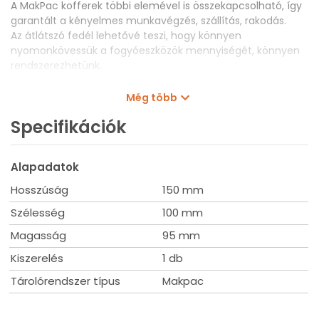
A MakPac kofferek többi elemével is összekapcsolható, így
garantált a kényelmes munkavégzés, szállítás, rakodás.
Az átlátszó fedél lehetővé teszi, hogy könnyen
nyomonkövessük a fogyóeszközök mennyiségét, könnyen
rendszerezhetünk.
Az alapkoffer (191X80-2) az alábbi elemeket
Még több
tartalmazza:
Azért mutatjuk be, hogy könnyebb legyen a többi tartozék
Specifikációk
berendezése.
(Az egyéb kiegészítők nem tartalmazzák az itt felsorolt
tételeket!)
Alapadatok
1x150x150mm
Hosszúság
150 mm
1x 100x150mm
2x 100x100mm
Szélesség
100 mm
3x 50x100mm
Magasság
95 mm
6x 50x50mm
Ezen kívül 4x 54x86 mm-es és 2x 15x75 mm-es
Kiszerelés
1 db
címke is tartozik a készlethez.
Tárolórendszer típus
Makpac