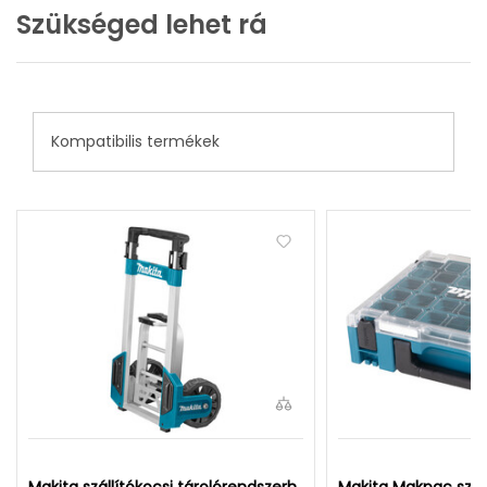
Szükséged lehet rá
Kompatibilis termékek
Makita szállítókocsi tárolórendszerh
Makita Makpac szo