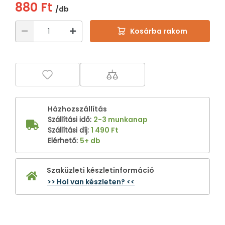
880 Ft
/db
Kosárba rakom
Házhozszállítás
Szállítási idő
:
2-3 munkanap
Szállítási díj
:
1 490 Ft
Elérhető
:
5+ db
Szaküzleti készletinformáció
>> Hol van készleten? <<