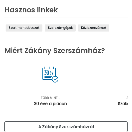
Hasznos linkek
Szortiment dobozok
Szerszámgépek
Kéziszerszámok
Miért Zákány Szerszámház?
TÖBB MINT...
AZ
30 éve a piacon
Szakér
A Zákány Szerszámházról