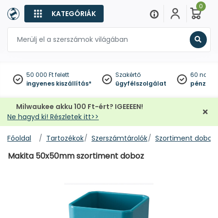
0
KATEGÓRIÁK
Keres
50 000 Ft felett
Szakértő
60 napo
ingyenes kiszállítás*
ügyfélszolgálat
pénzviss
Milwaukee akku 100 Ft-ért? IGEEEEN!
Ne hagyd ki! Részletek itt>>
Főoldal
Tartozékok
Szerszámtárolók
Szortiment doboz
Makita 50x50mm szortiment doboz