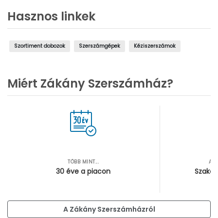
Hasznos linkek
Szortiment dobozok
Szerszámgépek
Kéziszerszámok
Miért Zákány Szerszámház?
TÖBB MINT...
AZ
30 éve a piacon
Szakér
A Zákány Szerszámházról