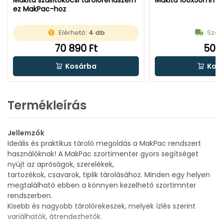
ez MakPac-hoz
Elérhető:
4 db
Száll
70 890 Ft
500 
Kosárba
Kos
Termékleírás
Jellemzők
Ideális és praktikus tároló megoldás a MakPac rendszert
használóknak! A MakPac szortimenter gyors segítséget
nyújt az apróságok, szerelékek,
tartozékok, csavarok, tiplik tárolásához. Minden egy helyen
megtalálható ebben a könnyen kezelhető szortimnter
rendszerben.
Kisebb és nagyobb tárolórekeszek, melyek ízlés szerint
variálhatók, átrendezhetők.