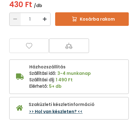
430 Ft
/db
Kosárba rakom
Házhozszállítás
Szállítási idő
:
3-4 munkanap
Szállítási díj
:
1 490 Ft
Elérhető
:
5+ db
Szaküzleti készletinformáció
>> Hol van készleten? <<