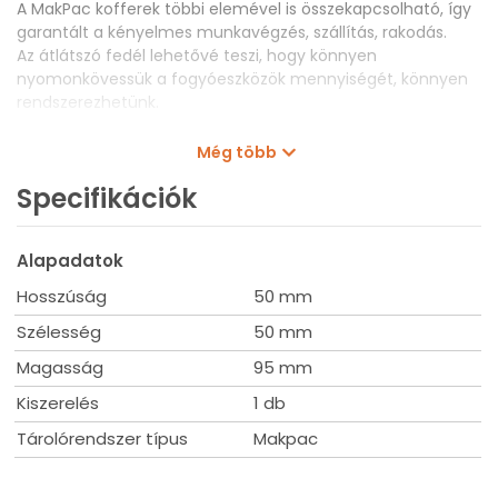
A MakPac kofferek többi elemével is összekapcsolható, így
garantált a kényelmes munkavégzés, szállítás, rakodás.
Az átlátszó fedél lehetővé teszi, hogy könnyen
nyomonkövessük a fogyóeszközök mennyiségét, könnyen
rendszerezhetünk.
Az alapkoffer (191X80-2) az alábbi elemeket
Még több
tartalmazza:
Azért mutatjuk be, hogy könnyebb legyen a többi tartozék
Specifikációk
berendezése.
(Az egyéb kiegészítők nem tartalmazzák az itt felsorolt
tételeket!)
Alapadatok
1x150x150mm
Hosszúság
50 mm
1x 100x150mm
2x 100x100mm
Szélesség
50 mm
3x 50x100mm
Magasság
95 mm
6x 50x50mm
Ezen kívül 4x 54x86 mm-es és 2x 15x75 mm-es
Kiszerelés
1 db
címke is tartozik a készlethez.
Tárolórendszer típus
Makpac